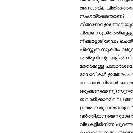
അസംബ്ലി ചിത്രത്തോടൊപ്
സംഗത്യമെന്താണ്?
നിങ്ങളോട് ഇങ്ങോട്ട് യ
പ്രഥമ സൂക്തത്തിലുള്ള
നിങ്ങളോട് യുദ്ധം ചെ
പ്രസ്തുത സൂക്തം വരുന
ശത്രുവിന്റെ വാളിൽ നി
മാത്രമുള്ള പരാമർശമൊന
മേധാവികൾ ഇത്തരം പ്ര
കാണാൻ നിങ്ങൾ കൊതിക്
ഒരുങ്ങണമെന്നു'(സൂറത്
ബലാൽക്കാരമില്ല’ (അൽബ
ഇതര സമുദായങ്ങളോട് അ
വർത്തിക്കണമെന്നുമാണ് 
വീടുകളിൽനിന്ന് പുറത
പെരുമാറുന്നതും അല്ല