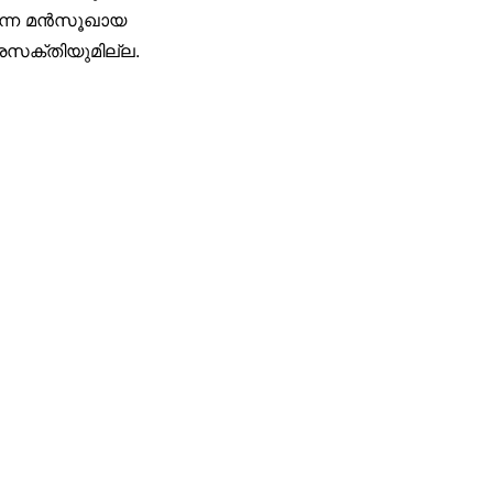
ന്നെ മൻസൂഖായ
രസക്തിയുമില്ല.
ith ❤️ by
Salbiz Infotech