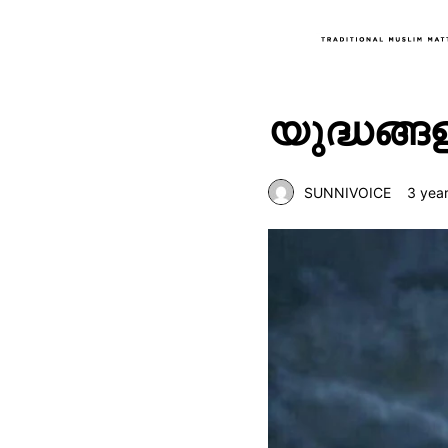
യുദ്ധങ്
SUNNIVOICE
3 yea