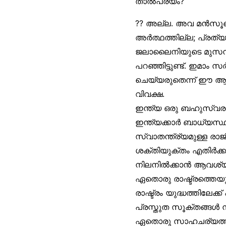
താൽപര്യം?
?? അല്ല. അവ മൻസൂഖ
അർത്ഥത്തില്ല; പ്രത
ജലാലൈനിയുടെ മുസന്ന
പറഞ്ഞിട്ടുണ്ട്. ഇമാം
ചെയ്യരുതെന്ന് ഈ ആയത
വിവക്ഷ.
ഇന്ത്യ ഒരു ബഹുസ്വര രാ
ഇന്ത്യക്കാർ ബാധ്യസ്
സ്വാതന്ത്ര്യമുള്ള ര
ശക്തിയുക്തം എതിർക്ക
നിലനിൽക്കാൻ ആവശ്യമായ
ഏതൊരു രാഷ്ട്രത്തെയും
രാഷ്ട്രം യുദ്ധത്തിലേക
പ്രസ്തുത സൂക്തങ്ങൾ 
ഏതൊരു സാഹചര്യത്തിലാ