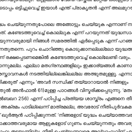
പം ഒട്ടിച്ചുവെച്ച് ഇയാൾ എന്ത് പ്രാകൃതൻ എന്ന് അലമുറയി
ുദ്ധം ചെയ്യുന്നതുപോലെ അങ്ങോട്ടും ചെയ്യുക എന്നാണ് നടേ
ത്. കണ്ടേടത്തുവെച്ച് കൊല്ലുക എന്ന് പറയുന്നത് യുദ്ധസ
യ്യുന്നവരുമായി നിങ്ങൾ സമരത്തിൽ ഏർപ്പെടുക എന്ന് പറ
്നതുതന്നെ. പുറം ചൊറിഞ്ഞു കൊടുക്കാനല്ലല്ലോ യുദ്ധത്ത
ന്ന് രക്ഷപ്പെടണമെങ്കിൽ കണ്ടേടത്തുവെച്ച് കൊല്ലേണ്ടി വര
്നുമല്ല. എല്ലാ മതഗ്രന്ഥങ്ങളിലും ഇക്കാര്യങ്ങൾ കാണാം. 
സ്താവനകൾ നടത്തിയില്ലെങ്കിലല്ലേ അത്ഭുതമുള്ളൂ. എന്ന
കരുത്’ എന്നും ‘അവർ സന്ധിക്ക് തയ്യാറായാൽ നിങ്ങളും
തുൽ അൻഫാൽ 61)മുള്ള പാഠങ്ങൾ വിസ്മരിക്കപ്പെടുന്നു. ‘മത
ഖറ 256) എന്ന് പഠിപ്പിച്ച പ്രത്യയ ശാസ്ത്രം എങ്ങനെ ത
ക്രമം പാടില്ലെന്ന് മാത്രമല്ല, അവരോട് നീതിപൂർവകമ
ഖുർആൻ പഠിപ്പിക്കുന്നത്. ‘നിങ്ങളോട് യുദ്ധം ചെയ്യാത്തവര
്താക്കാത്തവരുമായ ആളുകളോട് ഗുണം ചെയ്യുന്നതും അവര
ാഹു തടയുന്നില്ല. നീതി ചെയ്യുന്നവരെ അല്ലാഹുവിന് ഏറ