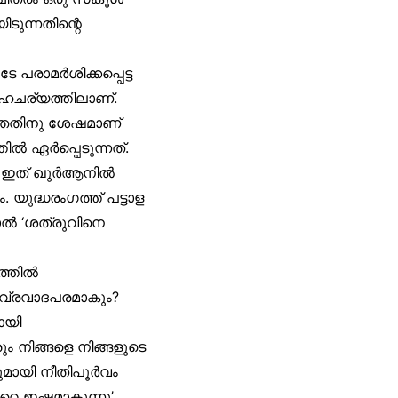
ടുന്നതിന്റെ
 പരാമർശിക്കപ്പെട്ട
ാഹചര്യത്തിലാണ്.
ഞ്ഞതിനു ശേഷമാണ്
ിൽ ഏർപ്പെടുന്നത്.
ും. ഇത് ഖുർആനിൽ
യുദ്ധരംഗത്ത് പട്ടാള
ാൽ ‘ശത്രുവിനെ
ത്തിൽ
ീവ്രവാദപരമാകും?
ായി
ും നിങ്ങളെ നിങ്ങളുടെ
ുമായി നീതിപൂർവം
െ ഇഷ്ടമാകുന്നു’