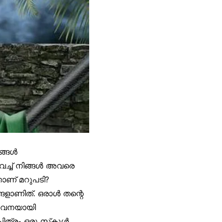
ങ്ങൾ
ച്ച് നിങ്ങൾ അവരെ
ാണ് മറുപടി?
ങ്ങളാണിത്. ഒരാൾ തന്റെ
താവനയായി
ചിത്രം ഒരു സ്‌കൂൾ