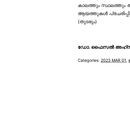
കാലത്തും സ്ഥലത്തു
ആയത്തുകൾ പ്രചരിപ്പി
(തുടരും)
ഡോ. ഫൈസൽ അഹ്‌സനി
Categories:
2023 MAR 01
,
സുന്നിവോയ്‌സ്