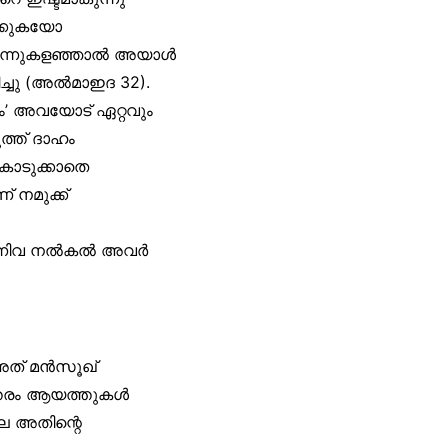
ക്കുകയോ
കൊന്നുകളഞ്ഞാൽ അയാൾ
ചു (അൽമാഇദ 32).
നും’ അവയോട് ഏറ്റവും
ുത്ത് ദാഹം
ം കൊടുക്കാതെ
് നമുക്ക്
 എന്നിവ നൽകൽ അവർ
 അത് മൻസൂഖ്
ത്തരം ആയത്തുകൾ
ലേ അതിന്റെ