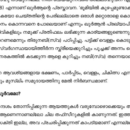
 എന്നാണ് ഖുർആന്റെ പ്രസ്താവന. ‘ഭൂമിയിൽ കുഴപ്പമുണ്ടാ
കുകയോ ചെയ്തതിന്റെ പേരിലല്ലാതെ ഒരാൾ മറ്റൊരാളെ 
ം കൊന്നവനെ പോലെയാണ് എന്നും ഖുർആൻ പ്രഖ്യാപിച്
ജീവികളിലും നമുക്ക് പ്രതിഫലം ലഭിക്കുന്ന കാര്യങ്ങളുണ്ടെന്
മെന്നും തിരുനബി(സ്വ) പഠിപ്പിച്ചു. പട്ടിക്ക് വെള്ളം കൊട
 സ്വർഗസ്ഥയായിത്തീർന്ന സ്ത്രീയെക്കുറിച്ചും പൂച്ചക്ക് അന്ന
ിൽ നരകത്തിൽ കടക്കുന്ന ആളെ കുറിച്ചും നബി(സ്വ) തന്നെയാണ
 ആവശ്യങ്ങളായ ഭക്ഷണം, പാർപ്പിടം, വെള്ളം, ചികിത്സ
ും മുസ്‌ലിം സമുദായത്തിനു മേൽ നിർബന്ധമാണ്.
:പൂർവമോ?
്ദേശം തോന്നിപ്പിക്കുന്ന ആയത്തുകൾ വരുമ്പോഴൊക്കെയും
്ടത്) ആണെന്നാണല്ലോ ചില തഫ്‌സീറുകളിൽ കാണുന്നത്. ഇ
ക്തി ഇല്ല, അവ പ്രചരിപ്പിക്കുന്നത് കാപട്യമാണ് എന്നല്