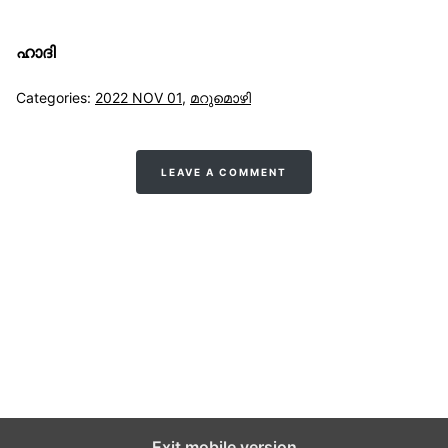
ഹാദി
Categories:
2022 NOV 01
,
മറുമൊഴി
LEAVE A COMMENT
സുന്നിവോയ്‌സ്
All Rights Reserved © 2021 Sunnivoice. | Developed
with ❤️ by
Salbiz Infotech
Exit mobile version