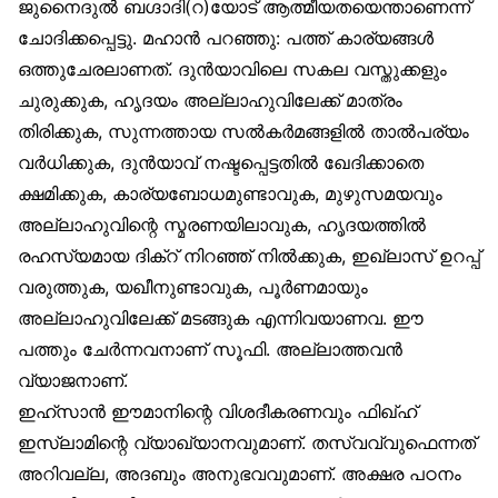
ജുനൈദുൽ ബഗ്ദാദി(റ)യോട് ആത്മീയതയെന്താണെന്ന്
ചോദിക്കപ്പെട്ടു. മഹാൻ പറഞ്ഞു: പത്ത് കാര്യങ്ങൾ
ഒത്തുചേരലാണത്. ദുൻയാവിലെ സകല വസ്തുക്കളും
ചുരുക്കുക, ഹൃദയം അല്ലാഹുവിലേക്ക് മാത്രം
തിരിക്കുക, സുന്നത്തായ സൽകർമങ്ങളിൽ താൽപര്യം
വർധിക്കുക, ദുൻയാവ് നഷ്ടപ്പെട്ടതിൽ ഖേദിക്കാതെ
ക്ഷമിക്കുക, കാര്യബോധമുണ്ടാവുക, മുഴുസമയവും
അല്ലാഹുവിന്റെ സ്മരണയിലാവുക, ഹൃദയത്തിൽ
രഹസ്യമായ ദിക്‌റ് നിറഞ്ഞ് നിൽക്കുക, ഇഖ്‌ലാസ് ഉറപ്പ്
വരുത്തുക, യഖീനുണ്ടാവുക, പൂർണമായും
അല്ലാഹുവിലേക്ക് മടങ്ങുക എന്നിവയാണവ. ഈ
പത്തും ചേർന്നവനാണ് സൂഫി. അല്ലാത്തവൻ
വ്യാജനാണ്.
ഇഹ്‌സാൻ ഈമാനിന്റെ വിശദീകരണവും ഫിഖ്ഹ്
ഇസ്‌ലാമിന്റെ വ്യാഖ്യാനവുമാണ്. തസ്വവ്വുഫെന്നത്
അറിവല്ല, അദബും അനുഭവവുമാണ്. അക്ഷര പഠനം