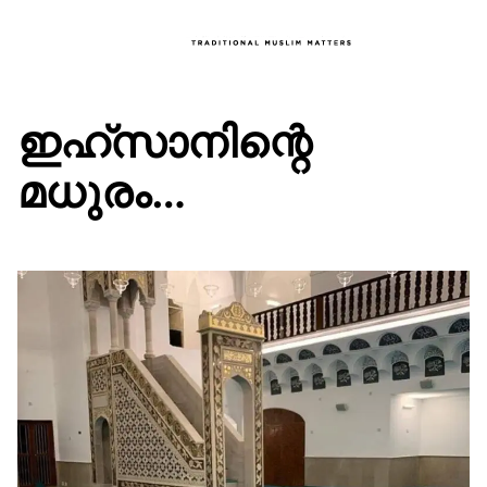
ഇഹ്‌സാനിന്റെ
മധുരം…