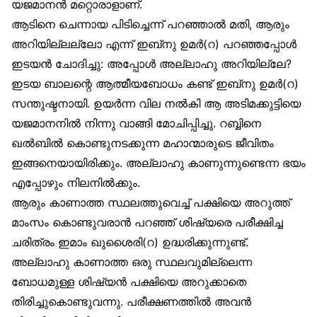
യജമാനൻ മറ്റൊരാളാണ്.
ആടിനെ ചെന്നായ പിടിച്ചെന്ന് പറഞ്ഞാൽ മതി, ആരും
അറിയില്ലല്ലോ എന്ന് ഇബ്‌നു ഉമർ(റ) പറഞ്ഞപ്പോൾ
ഇടയൻ ചോദിച്ചു: അപ്പോൾ അല്ലാഹു അറിയില്ലേ?
ഇടയ ബാലന്റെ ആത്മീയബോധം കണ്ട് ഇബ്‌നു ഉമർ(റ)
സന്തുഷ്ടനായി. ഉയർന്ന വില നൽകി ആ അടിമക്കുട്ടിയെ
യജമാനനിൽ നിന്നു വാങ്ങി മോചിപ്പിച്ചു. റബ്ബിനെ
ഖൽബിൽ കൊണ്ടുനടക്കുന്ന മഹാന്മാരുടെ ജീവിതം
ഇങ്ങനെയായിരിക്കും. അല്ലാഹു കാണുന്നുണ്ടെന്ന ഭയം
എപ്പോഴും നിലനിൽക്കും.
ആരും കാണാത്ത സ്ഥലത്തുവെച്ച് പക്ഷിയെ അറുത്ത്
മാംസം കൊണ്ടുവരാൻ പറഞ്ഞ് ശിഷ്യരെ പരീക്ഷിച്ച
ചരിത്രം ഇമാം ഖുശൈരി(റ) ഉദ്ധരിക്കുന്നുണ്ട്.
അല്ലാഹു കാണാത്ത ഒരു സ്ഥലവുമില്ലെന്ന
ബോധമുള്ള ശിഷ്യൻ പക്ഷിയെ അറുക്കാതെ
തിരിച്ചുകൊണ്ടുവന്നു. പരീക്ഷണത്തിൽ അവൻ