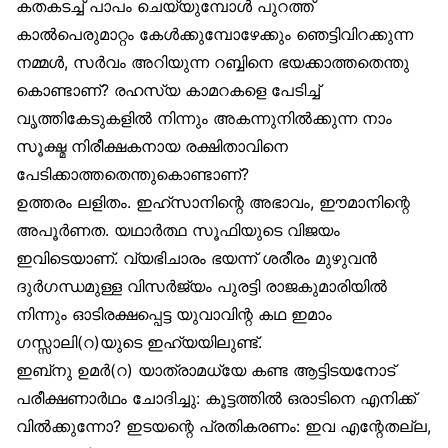
കതകടച്ച് പാപം ചെയ്യുമ്പോൾ പുറത്ത്
കാൽപെരുമാറ്റം കേൾക്കുമ്പോഴേക്കും ഞെട്ടിവിറക്കുന്ന
നമ്മൾ, സർവം അറിയുന്ന റബ്ബിനെ ഭയക്കാത്തതെന്തു
കൊണ്ടാണ്? രഹസ്യ കാമറകളെ പേടിച്ച്
വൃത്തികേടുകളിൽ നിന്നും അകന്നുനിൽക്കുന്ന നാം
സൂക്ഷ്മ നിരീക്ഷകനായ രക്ഷിതാവിനെ
പേടിക്കാത്തതെന്തുകൊണ്ടാണ്?
ഉത്തരം ലളിതം. ഇഹ്‌സാനിന്റെ അഭാവം, ഈമാനിന്റെ
അപൂർണത. യഥാർത്ഥ സൂഫിയുടെ വിജയം
ഇവിടെയാണ്. വ്യഭിചാരം ഭയന്ന് ശരീരം മുഴുവൻ
ദുർഗന്ധമുള്ള വിസർജ്യം പുരട്ടി രാജകുമാരിയിൽ
നിന്നും ഓടിരക്ഷപ്പെട്ട യുവാവിന്റ കഥ ഇമാം
ഗസ്സാലി(റ)യുടെ ഇഹ്‌യയിലുണ്ട്.
ഇബ്‌നു ഉമർ(റ) യാത്രാമധ്യേ കണ്ട ആട്ടിടയനോട്
പരീക്ഷണാർഥം ചോദിച്ചു: കൂട്ടത്തിൽ ഒരാടിനെ എനിക്ക്
വിൽക്കുന്നോ? ഇടയന്റെ പ്രതികരണം: ഇവ എന്റേതല്ല,