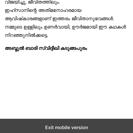
വിജയിച്ചു, ജീവിതത്തിലും.
ഇഹ്‌സാനിന്റെ അതിമനോഹരമായ
ആവിഷ്‌കാരങ്ങളാണ് ഇത്തരം ജീവിതാനുഭവങ്ങൾ.
നമ്മുടെ ഉള്ളിലും ഉണർവായി, ഊർജമായി ഈ കഥകൾ
നിറഞ്ഞുനിൽക്കട്ടെ.
അബ്ദുൽ ബാരി സ്വിദ്ദീഖി കടുങ്ങപുരം
സുന്നിവോയ്‌സ്
All Rights Reserved © 2021 Sunnivoice. | Developed
with ❤️ by
Salbiz Infotech
Exit mobile version