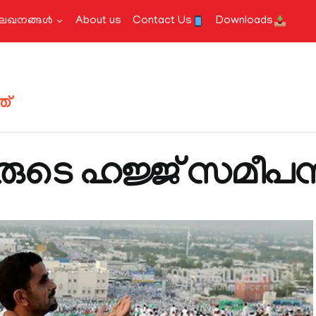
േഖനങ്ങള്‍
About us
Contact Us
Downloads
ത്
രുടെ ഹജ്ജ് സമീപ