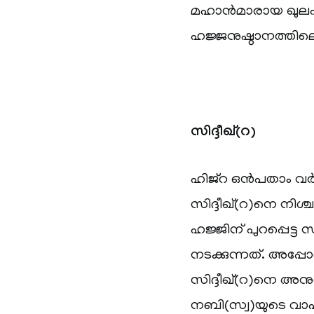
മഹാന്‍മാരായ ഖുലഫ
ഹജ്ജനുഷ്ഠാനത്തില
സിദ്ദീഖ്(റ)
ഹിജ്റ ഒന്‍പതാം വ
സിദ്ദീഖ്(റ)നെ നിശ്
ഹജ്ജിന് പുറപ്പെ
നടക്കുന്നത്. അപ്പ
സിദ്ദീഖ്(റ)നെ അനുഗമി
നബി(സ്വ)യുടെ വാ