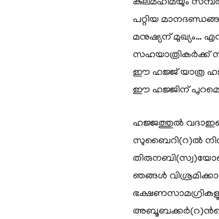
കുലമഹിമയും സമ്പത്
പറ്റിയ മാനദണ്ഡങ്ങ
മനുഷ്യന് മുഖ്യം… എ
സഹയാത്രികര്‍ക്ക് സി
ഈ ഹജ്ജ് യാത്ര ഹജ്
ഈ ഹജ്ജിന് പുറമെ ഹജ
ഹജ്ജത്തുല്‍ വദാഇ
സുബൈറി(റ)ല്‍ നിന്ന
തിരുനബി(സ്വ)യോടൊന്
ഞങ്ങള്‍ വിശ്രമിക്ക
ഭക്ഷണസാമഗ്രികളുടെ
അബൂബക്കര്‍(റ)ന്‍റ