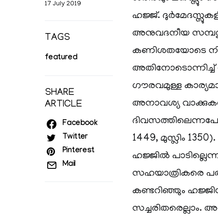
17 July 2019
ഹജ്ജ്. ദുര്‍മേദസ്സു
അനുവദനീയ സമ്പത്തു
TAGS
കണിശതയോടെ നിര്‍വ
featured
അതിനോടൊന്നിച്ച് സ
ഗൗരവമുള്ള കാര്യമാ
SHARE
അനാവശ്യ വാക്കുകള്‍ 
ARTICLE
ദിവസത്തിലെന്നപ
Facebook
Twitter
1449, മുസ്ലിം 1350)
Pinterest
ഹജ്ജില്‍ പാടില്ലെന്ന
Mail
സഹയാത്രികരെ പരിഗണി
കണ്ടറിഞ്ഞും ഹജ്ജിന
സച്ചരിതരെല്ലാം. അ