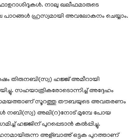
ാഉറാശിദുകള്‍. നാലു ഖലീഫമാരുടെ
െ പാഠങ്ങള്‍ ഹ്രസ്വമായി അവലോകനം ചെയ്യാം.
ര്‍ഷം തിരുനബി(സ്വ) ഹജ്ജ് അമീറായി
ചയിച്ചു. സഹയാത്രികരോടൊന്നിച്ച് അദ്ദേഹം
ട്ട സമയത്താണ് സൂറത്തു തൗബയുടെ അവതരണം
ോള്‍ നബി(സ്വ) അലി(റ)നോട് മുമ്പേ പോയ
ച്ച് ഹജ്ജിന് പുറപ്പെടാന്‍ കല്‍പ്പിച്ചു.
ഹനമായിരുന്ന അള്ബാഅ് ഒട്ടക പുറത്താണ്