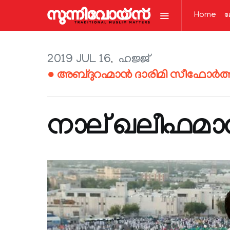
Home
ല
2019 JUL 16
ഹജ്ജ്
● അബ്ദുറഹ്മാന്‍ ദാരിമി സീഫോര്‍ത്
നാല് ഖലീഫമാ