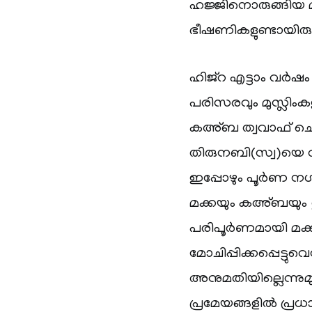
ഹജ്ജിനൊരുങ്ങിയ മുസ്
ഭീഷണികളുണ്ടായിരുന
ഹിജ്റ എട്ടാം വര്‍ഷ
പരിസരവും മുസ്ലിംക
കഅ്ബ ത്വവാഫ് ചെയ്യു
തിരുനബി(സ്വ)യെ വല്
ഇപ്പോഴും പൂര്‍ണ നഗ
മക്കയും കഅ്ബയും ശു
പരിപൂര്‍ണമായി മക്ക
മോചിപ്പിക്കപ്പെട്ട
അനുമതിയില്ലെന്നുമ
പ്രമേയങ്ങളില്‍ പ്