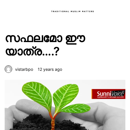
സഫലമോ ഈ
യാത്ര….?
vistarbpo
12 years ago