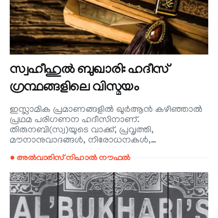
സ്വഹീഹുൽ ബുഖാരി: ഹദീസ്
ഗ്രന്ഥങ്ങളിലെ വിസ്മയം
ഇസ്ലാമിക പ്രമാണങ്ങളിൽ ഖുർആൻ കഴിഞ്ഞാൽ
പ്രഥമ പരിഗണന ഹദീസിനാണ്.
തിരുനബി(സ്വ)യുടെ വാക്ക്, പ്രവൃത്തി,
മൗനാനുവാദങ്ങൾ, നിരോധനകൾ,…
● അൽവാരിസ് നിഹാൽ നൗഫൽ