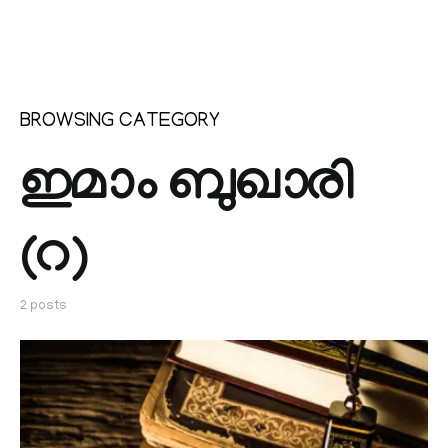
BROWSING CATEGORY
ഇമാം ബുഖാരി
(റ)
2 posts