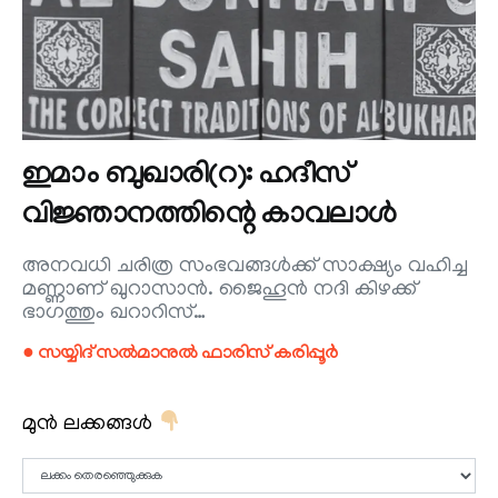
ഇമാം ബുഖാരി(റ): ഹദീസ്
വിജ്ഞാനത്തിന്റെ കാവലാള്‍
അനവധി ചരിത്ര സംഭവങ്ങള്‍ക്ക് സാക്ഷ്യം വഹിച്ച
മണ്ണാണ് ഖുറാസാന്‍. ജൈഹൂന്‍ നദി കിഴക്ക്
ഭാഗത്തും ഖറാറിസ്…
● സയ്യിദ് സല്‍മാനുല്‍ ഫാരിസ് കരിപ്പൂര്‍
മുൻ ലക്കങ്ങൾ