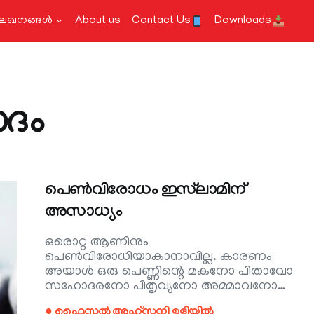
േഖനങ്ങള്‍
About us
Contact Us
Downloads
ദം
പെൺവിരോധം ഇസ്‌ലാമിന്
അസാധ്യം
ഒരൊറ്റ ആണിനും
പെൺവിരോധിയാകാനാവില്ല. കാരണം
അയാൾ ഒരു പെണ്ണിന്റെ മകനോ പിതാവോ
സഹോദരനോ പിതൃവ്യനോ അമ്മാവനോ…
● ഫൈസൽ അഹ്‌സനി ഉളിയിൽ