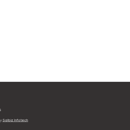
s
y
Salbiz Infotech