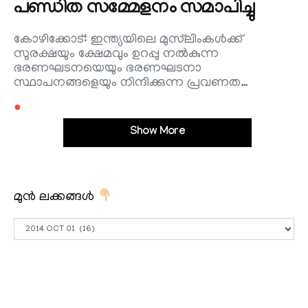
പണ്ഡിത സമ്മേളനം സമാപിച്ചു
കോഴിക്കോട്: ഇന്ത്യയിലെ മുസ്‌ലിംകള്‍ക്ക്
സുരക്ഷയും ക്ഷേമവും ഉറപ്പു നല്‍കുന്ന
ഭരണഘടനയെയും ഭരണഘടനാ
സ്ഥാപനങ്ങളെയും നിന്ദിക്കുന്ന പ്രവണത…
●
Show More
മുൻ ലക്കങ്ങൾ