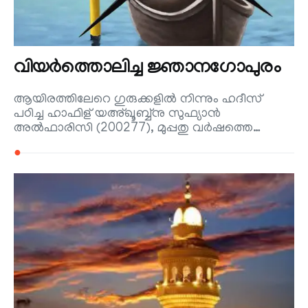
വിയര്‍ത്തൊലിച്ച ജ്ഞാനഗോപുരം
ആയിരത്തിലേറെ ഗുരുക്കളില്‍ നിന്നും ഹദീസ്
പഠിച്ച ഹാഫിള് യഅ്ഖൂബ്ബ്നു സുഫ്യാന്‍
അല്‍ഫാരിസി (200277), മുപ്പതു വര്‍ഷത്തെ…
●