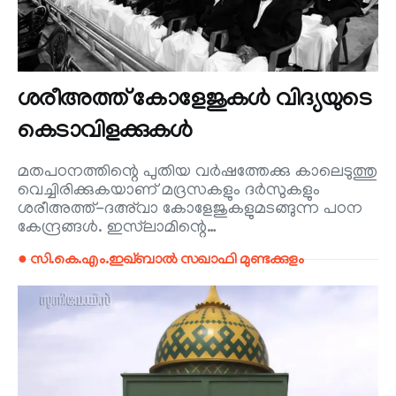
ശരീഅത്ത് കോളേജുകൾ വിദ്യയുടെ
കെടാവിളക്കുകൾ
മതപഠനത്തിന്റെ പുതിയ വർഷത്തേക്കു കാലെടുത്തു
വെച്ചിരിക്കുകയാണ് മദ്രസകളും ദർസുകളും
ശരീഅത്ത്-ദഅ്‌വാ കോളേജുകളുമടങ്ങുന്ന പഠന
കേന്ദ്രങ്ങൾ. ഇസ്‌ലാമിന്റെ…
● സി.കെ.എം.ഇഖ്ബാൽ സഖാഫി മുണ്ടക്കുളം