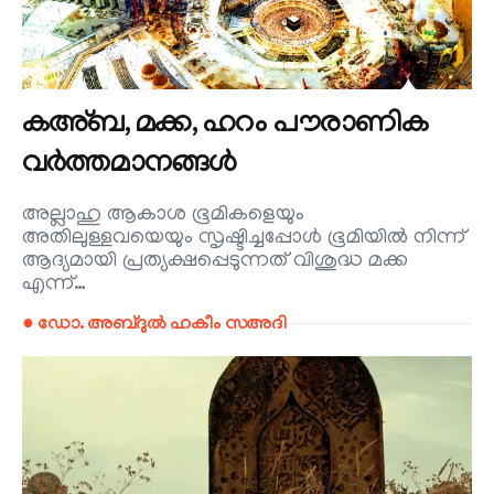
കഅ്ബ, മക്ക, ഹറം പൗരാണിക
വർത്തമാനങ്ങൾ
അല്ലാഹു ആകാശ ഭൂമികളെയും
അതിലുള്ളവയെയും സൃഷ്ടിച്ചപ്പോൾ ഭൂമിയിൽ നിന്ന്
ആദ്യമായി പ്രത്യക്ഷപ്പെടുന്നത് വിശുദ്ധ മക്ക
എന്ന്…
● ഡോ. അബ്ദുൽ ഹകീം സഅദി