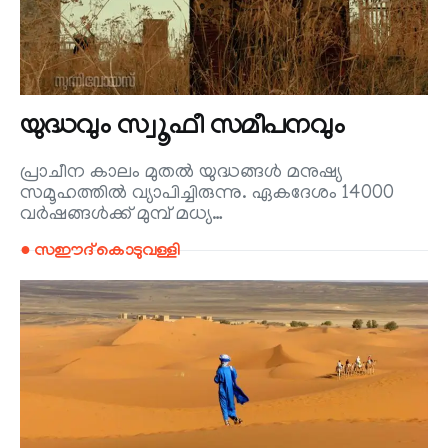
യുദ്ധവും സ്വൂഫീ സമീപനവും
പ്രാചീന കാലം മുതൽ യുദ്ധങ്ങൾ മനുഷ്യ
സമൂഹത്തിൽ വ്യാപിച്ചിരുന്നു. ഏകദേശം 14000
വർഷങ്ങൾക്ക് മുമ്പ് മധ്യ…
● സഈദ് കൊടുവള്ളി