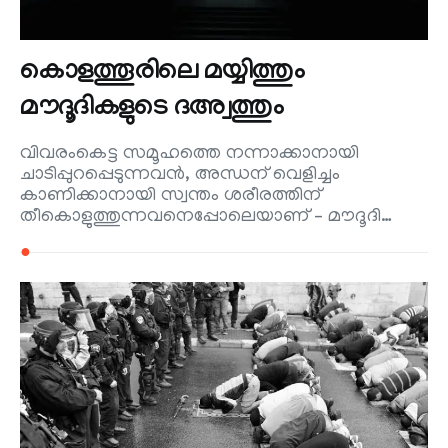
കൊളത്തൂരിലെ മയ്യിത്തും
മൗദൂദികളുടെ ദഅ്വത്തും
വിവരംകെട്ട സമൂഹത്തെ നന്നാക്കാനായി
ചാടിപ്പുറപ്പെടുന്നവൻ, അന്ധന് വെളിച്ചം
കാണിക്കാനായി സ്വന്തം ശരീരത്തിന്
തീകൊളുത്തുന്നവനെപ്പോലെയാണ് – മൗദൂദി…
●