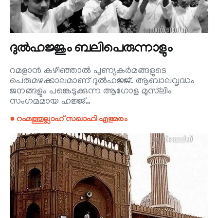
ദുൽഹജ്ജും ബലിപെരുന്നാളും
റമളാൻ കഴിഞ്ഞാൽ പുണ്യകർമങ്ങളുടെ
പെരുമഴക്കാലമാണ് ദുൽഹജ്ജ്. ആബാലവൃദ്ധം
ജനങ്ങളും പങ്കെടുക്കുന്ന ആഗോള മുസ്‌ലിം
സംഗമമായ ഹജ്ജ്…
● റഹ്മത്തുല്ലാഹ് സഖാഫി എളമരം