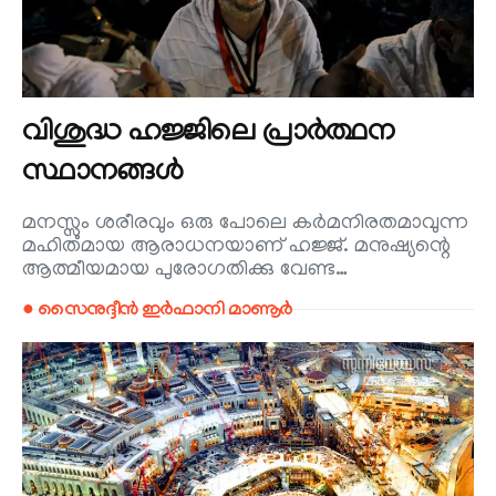
വിശുദ്ധ ഹജ്ജിലെ പ്രാർത്ഥന
സ്ഥാനങ്ങൾ
മനസ്സും ശരീരവും ഒരു പോലെ കർമനിരതമാവുന്ന
മഹിതമായ ആരാധനയാണ് ഹജ്ജ്. മനുഷ്യന്റെ
ആത്മീയമായ പുരോഗതിക്കു വേണ്ട…
● സൈനുദ്ദീൻ ഇർഫാനി മാണൂർ