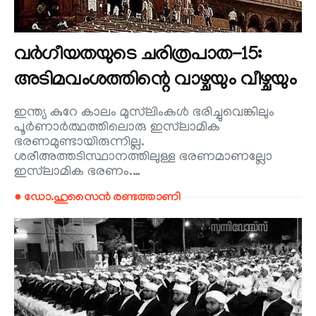
വർഗീയതയുടെ ചരിത്രപാത-15:
അടിമവംശത്തിന്റെ വാഴ്ചയും വീഴ്ചയും
ഇന്ത്യ കുറേ കാലം മുസ്‌ലിംകൾ ഭരിച്ചുവെങ്കിലും
പൂർണാർത്ഥത്തിലൊരു ഇസ്‌ലാമിക
ഭരണമുണ്ടായിരുന്നില്ല.
ശരീഅത്തടിസ്ഥാനത്തിലുള്ള ഭരണമാണല്ലോ
ഇസ്‌ലാമിക ഭരണം.…
● ഡോ.ഹുസൈൻ രണ്ടത്താണി