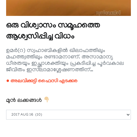
ഒരു വിശ്വാസം സമൂഹത്തെ
ആശ്വസിപ്പിച്ച വിധം
ഉമർ(റ) സ്വഹാബികളിൽ ഖിലാഫത്തിലും
മഹത്ത്വത്തിലും രണ്ടാമനാണ്. അസാമാന്യ
ധീരതയും ഇച്ഛാശക്തിയും പ്രകടിപ്പിച്ച പൂർവകാല
ജീവിതം ഇസ്‌ലാമാശ്ലേഷണത്തിന്…
● അലവിക്കുട്ടി ഫൈസി എടക്കര
മുൻ ലക്കങ്ങൾ