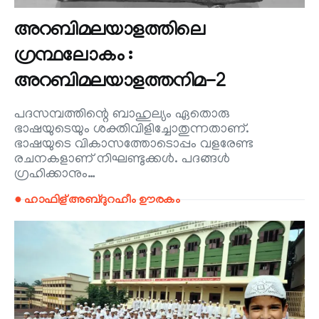
അറബിമലയാളത്തിലെ
ഗ്രന്ഥലോകം :
അറബിമലയാളത്തനിമ-2
പദസമ്പത്തിന്റെ ബാഹുല്യം ഏതൊരു
ഭാഷയുടെയും ശക്തിവിളിച്ചോതുന്നതാണ്.
ഭാഷയുടെ വികാസത്തോടൊപ്പം വളരേണ്ട
രചനകളാണ് നിഘണ്ടുക്കൾ. പദങ്ങൾ
ഗ്രഹിക്കാനും…
● ഹാഫിള് അബ്ദുറഹീം ഊരകം