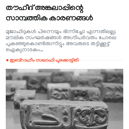
തൗഹീദ് അങ്കലാപ്പിന്റെ
സാമ്പത്തിക കാരണങ്ങൾ
മുജാഹിദുകൾ പിന്നെയും ഭിന്നിച്ചോ എന്നതിലല്ല;
മൗലിക സംഘർഷങ്ങൾ അഗ്നിപർവതം പോലെ
പുകഞ്ഞുകൊണ്ടിരുന്നിട്ടും അവരുടെ തട്ടിക്കൂട്ട്
ഐക്യനാടകം…
● ഇബ്‌റാഹീം സഖാഫി പുഴക്കാട്ടിരി