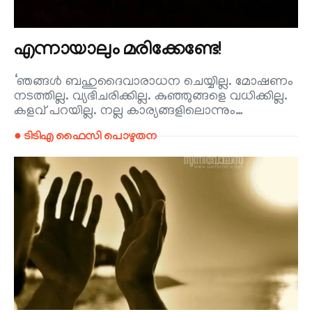
എന്നായാലും മരിക്കേണ്ടേ!
‘ഞങ്ങൾ ബഹുദൈവാരാധന ചെയ്യില്ല. മോഷണം
നടത്തില്ല. വ്യഭിചരിക്കില്ല. കുഞ്ഞുങ്ങളെ വധിക്കില്ല.
കളവ് പറയില്ല. നല്ല കാര്യങ്ങളിലൊന്നും…
● ടിടിഎ ഫൈസി പൊഴുതന