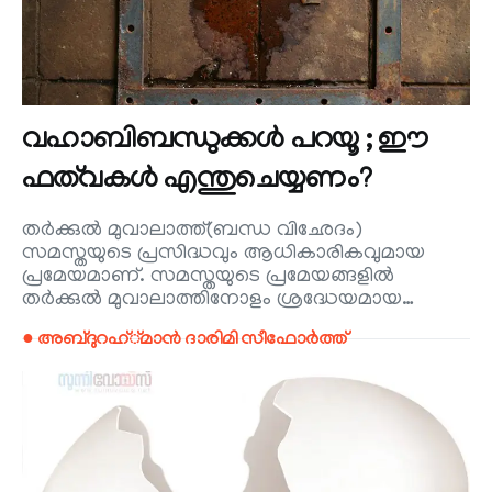
വഹാബിബന്ധുക്കൾ പറയൂ ; ഈ
ഫത്‌വകൾ എന്തുചെയ്യണം?
തർക്കുൽ മുവാലാത്ത്(ബന്ധ വിഛേദം)
സമസ്തയുടെ പ്രസിദ്ധവും ആധികാരികവുമായ
പ്രമേയമാണ്. സമസ്തയുടെ പ്രമേയങ്ങളിൽ
തർക്കുൽ മുവാലാത്തിനോളം ശ്രദ്ധേയമായ…
● അബ്ദുറഹ്്മാൻ ദാരിമി സീഫോർത്ത്