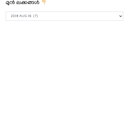
മുൻ ലക്കങ്ങൾ