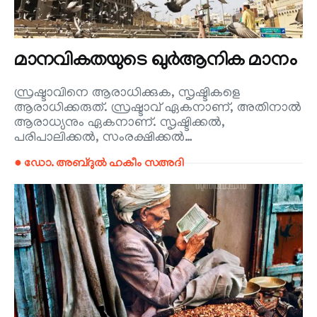
മാനവികതയുടെ ഖുര്‍ആനിക മാനം
സ്രഷ്ടാവിനെ ആരാധിക്കുക, സൃഷ്ടികളെ
ആരാധിക്കരുത്. സ്രഷ്ടാവ് ഏകനാണ്, അതിനാല്‍
ആരാധ്യനും ഏകനാണ്. സൃഷ്ടിക്കല്‍,
പരിപാലിക്കല്‍, സംരക്ഷിക്കല്‍…
● ഡോ. അബ്ദുല്‍ ഹകീം സഅദി