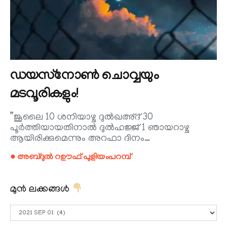
ഡയസ്‌നോൺ ചൊവ്വയും
മടവൂരികളും!
”ജൂലൈ 10 ശനിയാഴ്ച ദുൽഖഅ്ദ് 30
പൂർത്തിയായതിനാൽ ദുൽഹജ്ജ് 1 ഞായറാഴ്ച
ആയിരിക്കുമെന്നും അറഫാ ദിനം…
● അബ്ദുൽ റഊഫ് പുളിയംപറമ്പ്
മുൻ ലക്കങ്ങൾ