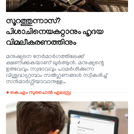
സൂറത്തുന്നാസ്?
പിശാചിനെയകറ്റാനും ഹൃദയ
വിമലീകരണത്തിനും
മനുഷ്യനെ നേർമാർഗത്തിലേക്ക്
ക്ഷണിക്കുകയാണ് ഖുർആൻ. മനുഷ്യന്റെ
ഉത്ഭവവും സ്വഭാവവും പാമർശിക്കുന്ന
വിശുദ്ധഗ്രന്ഥം സൽഗുണങ്ങൾ സ്വീകരിച്ച്
സൻമാർഗ്ഗിയാവാനുള്ള…
● കെ.എം സുഹൈൽ എലമ്പ്ര