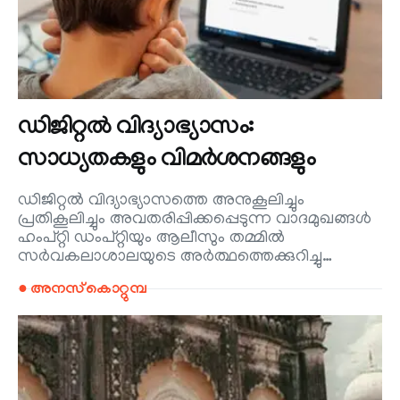
ഡിജിറ്റൽ വിദ്യാഭ്യാസം:
സാധ്യതകളും വിമർശനങ്ങളും
ഡിജിറ്റൽ വിദ്യാഭ്യാസത്തെ അനുകൂലിച്ചും
പ്രതികൂലിച്ചും അവതരിപ്പിക്കപ്പെടുന്ന വാദമുഖങ്ങൾ
ഹംപ്റ്റി ഡംപ്റ്റിയും ആലീസും തമ്മിൽ
സർവകലാശാലയുടെ അർത്ഥത്തെക്കുറിച്ചു…
● അനസ് കൊറ്റുമ്പ