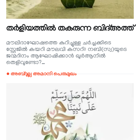
തർളിയത്തിൽ തകരുന്ന ബിദ്അത്ത്
മൗലിദാഘോഷത്തെ കുറിച്ചുള്ള ചർച്ചക്കിടെ
സ്റ്റേജിൽ കയറി മൗലവി കസറി: നബി(സ്വ)യുടെ
ജന്മദിനം ആഘോഷിക്കാൻ ഖുർആനിൽ
തെളിവുണ്ടോ?…
● അബ്ദുല്ല അമാനി പെരുമുഖം