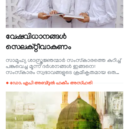
വേഷവിധാനങ്ങൾ
സെലക്റ്റീവാകണം
സാമൂഹ്യ ശാസ്ത്രജ്ഞന്മാർ സംസ്‌കാരത്തെ കുറിച്ച്
പങ്കുവെച്ച മൂന്ന് ദർശനങ്ങൾ ഇങ്ങനെ:
സംസ്‌കാരം സ്വഭാവങ്ങളുടെ ക്രമീകൃതമായ ഒരു…
● ഡോ. എപി അബ്ദുൽ ഹകീം അസ്ഹരി