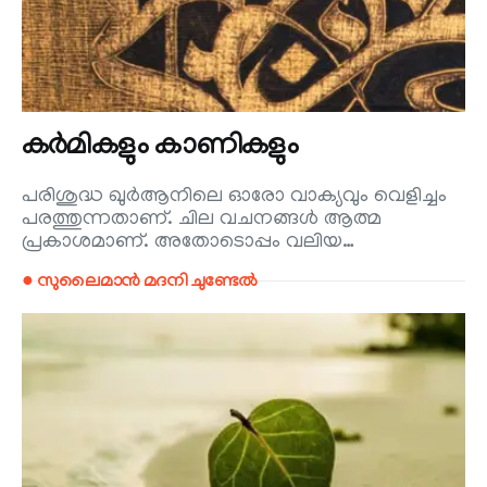
കർമികളും കാണികളും
പരിശുദ്ധ ഖുർആനിലെ ഓരോ വാക്യവും വെളിച്ചം
പരത്തുന്നതാണ്. ചില വചനങ്ങൾ ആത്മ
പ്രകാശമാണ്. അതോടൊപ്പം വലിയ…
● സുലൈമാൻ മദനി ചുണ്ടേൽ