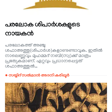
പരലോക ശിപാർശകളുടെ
നായകൻ
പരലോകത്ത് അഞ്ചു
ശഫാഅത്തു(ശിപാർശ)കളാണുണ്ടാവുക. ഇതിൽ
നാലെണ്ണവും മുഹമ്മദ് നബി(സ്വ)ക്ക് മാത്രം
പ്രത്യേകമാണ്. ഏറ്റവും പ്രധാനപ്പെട്ടത്
ശഫാഅത്തുൽ…
● സയ്യിദ് സൽമാൻ അദനി കരിപ്പൂർ