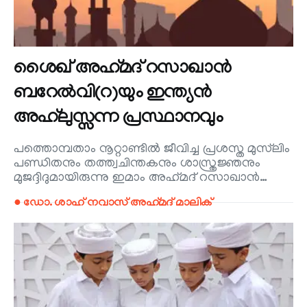
ശൈഖ് അഹ്‌മദ് റസാഖാൻ
ബറേൽവി(റ)യും ഇന്ത്യൻ
അഹ്‌ലുസ്സന്ന പ്രസ്ഥാനവും
പത്തൊമ്പതാം നൂറ്റാണ്ടിൽ ജീവിച്ച പ്രശസ്ത മുസ്‌ലിം
പണ്ഡിതനും തത്ത്വചിന്തകനും ശാസ്ത്രജ്ഞനും
മുജദ്ദിദുമായിരുന്നു ഇമാം അഹ്‌മദ് റസാഖാൻ…
● ഡോ. ശാഹ് നവാസ് അഹ്‌മദ് മാലിക്