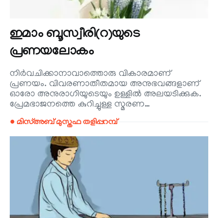
ഇമാം ബൂസ്വീരി(റ)യുടെ
പ്രണയലോകം
നിർവചിക്കാനാവാത്തൊരു വികാരമാണ്
പ്രണയം. വിവരണാതീതമായ അനുഭവങ്ങളാണ്
ഓരോ അനുരാഗിയുടെയും ഉള്ളിൽ അലയടിക്കുക.
പ്രേമഭാജനത്തെ കുറിച്ചുള്ള സ്മരണ…
● മിസ്അബ് മുസ്തഫ തളിപ്പറമ്പ്