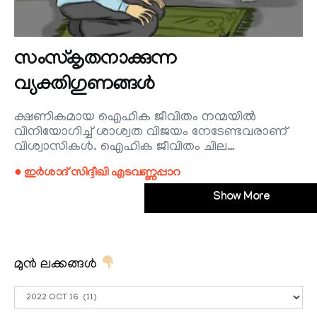
സംസ്‌കൃതനാക്കുന്ന
വ്യക്തിഗുണങ്ങൾ
ക്ഷണികമായ ഐഹിക ജീവിതം നന്മയിൽ
വിനിയോഗിച്ച് ശാശ്വത വിജയം നേടേണ്ടവരാണ്
വിശ്വാസികൾ. ഐഹിക ജീവിതം ചില…
● ഇർശാദ് സിദ്ദീഖി എടവണ്ണപ്പാറ
Show More
മുൻ ലക്കങ്ങൾ