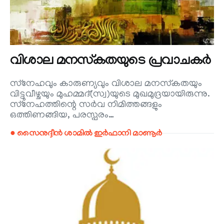
വിശാല മനസ്‌കതയുടെ പ്രവാചകർ
സ്‌നേഹവും കാരുണ്യവും വിശാല മനസ്‌കതയും
വിട്ടുവീഴ്ചയും മുഹമ്മദ്(സ്വ)യുടെ മുഖമുദ്രയായിരുന്നു.
സ്‌നേഹത്തിന്റെ സർവ നിമിത്തങ്ങളും
ഒത്തിണങ്ങിയ, പരസ്പരം…
● സൈനുദ്ദീൻ ശാമിൽ ഇർഫാനി മാണൂർ