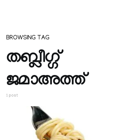
BROWSING TAG
തബ്ലീഗ്ഗ്
ജമാഅത്ത്
1 post