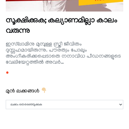
സൂക്ഷിക്കുക; കല്യാണമില്ലാ കാലം
വരുന്നു
ഇസ്‌ലാമിനു മുമ്പുള്ള സ്ത്രീ ജീവിതം
ദുസ്സഹമായിരുന്നു. പൗരത്വം പോലും
അംഗീകരിക്കപ്പെടാതെ നനാവിധ പീഡനങ്ങളുടെ
വേലിയേറ്റത്തില്‍ അവര്‍…
●
മുൻ ലക്കങ്ങൾ