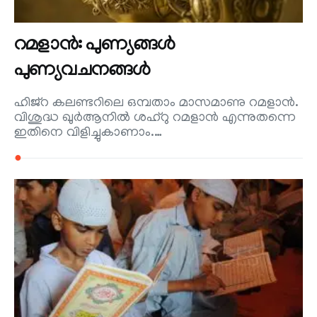
റമളാന്‍: പുണ്യങ്ങള്‍
പുണ്യവചനങ്ങള്‍
ഹിജ്റ കലണ്ടറിലെ ഒമ്പതാം മാസമാണു റമളാന്‍.
വിശുദ്ധ ഖുര്‍ആനില്‍ ശഹ്റു റമളാന്‍ എന്നുതന്നെ
ഇതിനെ വിളിച്ചുകാണാം.…
●