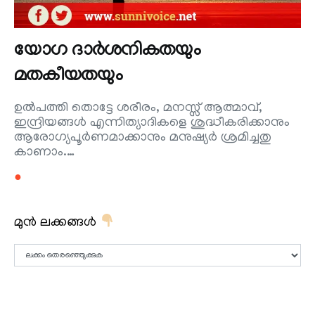
യോഗ ദാർശനികതയും
മതകീയതയും
ഉൽപത്തി തൊട്ടേ ശരീരം, മനസ്സ് ആത്മാവ്,
ഇന്ദ്രിയങ്ങൾ എന്നിത്യാദികളെ ശുദ്ധീകരിക്കാനും
ആരോഗ്യപൂർണമാക്കാനും മനുഷ്യർ ശ്രമിച്ചതു
കാണാം.…
●
മുൻ ലക്കങ്ങൾ