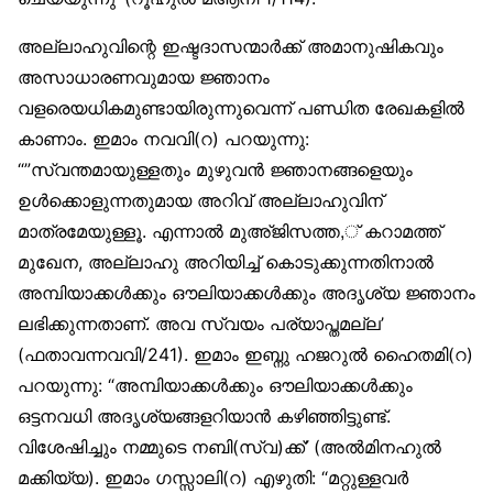
അല്ലാഹുവിന്റെ ഇഷ്ടദാസന്മാര്‍ക്ക് അമാനുഷികവും
അസാധാരണവുമായ ജ്ഞാനം
വളരെയധികമുണ്ടായിരുന്നുവെന്ന് പണ്ഡിത രേഖകളില്‍
കാണാം. ഇമാം നവവി(റ) പറയുന്നു:
“”സ്വന്തമായുള്ളതും മുഴുവന്‍ ജ്ഞാനങ്ങളെയും
ഉള്‍ക്കൊളുന്നതുമായ അറിവ് അല്ലാഹുവിന്
മാത്രമേയുള്ളൂ. എന്നാല്‍ മുഅ്ജിസത്ത,് കറാമത്ത്
മുഖേന, അല്ലാഹു അറിയിച്ച് കൊടുക്കുന്നതിനാല്‍
അമ്പിയാക്കള്‍ക്കും ഔലിയാക്കള്‍ക്കും അദൃശ്യ ജ്ഞാനം
ലഭിക്കുന്നതാണ്. അവ സ്വയം പര്യാപ്തമല്ല’
(ഫതാവന്നവവി/241). ഇമാം ഇബ്നു ഹജറുല്‍ ഹൈതമി(റ)
പറയുന്നു: “അമ്പിയാക്കള്‍ക്കും ഔലിയാക്കള്‍ക്കും
ഒട്ടനവധി അദൃശ്യങ്ങളറിയാന്‍ കഴിഞ്ഞിട്ടുണ്ട്.
വിശേഷിച്ചും നമ്മുടെ നബി(സ്വ)ക്ക്’ (അല്‍മിനഹുല്‍
മക്കിയ്യ). ഇമാം ഗസ്സാലി(റ) എഴുതി: “മറ്റുള്ളവര്‍