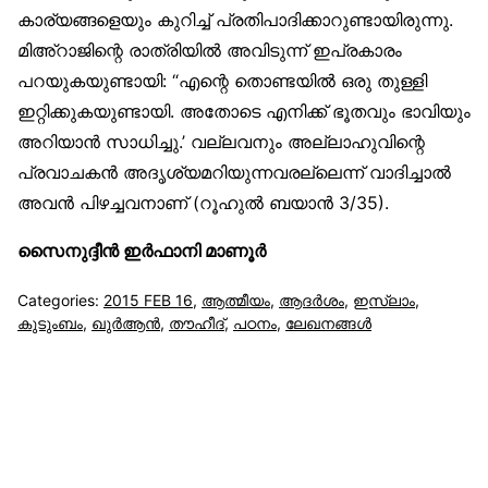
കാര്യങ്ങളെയും കുറിച്ച് പ്രതിപാദിക്കാറുണ്ടായിരുന്നു.
മിഅ്റാജിന്റെ രാത്രിയില്‍ അവിടുന്ന് ഇപ്രകാരം
പറയുകയുണ്ടായി: “എന്റെ തൊണ്ടയില്‍ ഒരു തുള്ളി
ഇറ്റിക്കുകയുണ്ടായി. അതോടെ എനിക്ക് ഭൂതവും ഭാവിയും
അറിയാന്‍ സാധിച്ചു.’ വല്ലവനും അല്ലാഹുവിന്റെ
പ്രവാചകന്‍ അദൃശ്യമറിയുന്നവരല്ലെന്ന് വാദിച്ചാല്‍
അവന്‍ പിഴച്ചവനാണ് (റൂഹുല്‍ ബയാന്‍ 3/35).
സൈനുദ്ദീന്‍ ഇര്‍ഫാനി മാണൂര്‍
Categories:
2015 FEB 16
,
ആത്മീയം
,
ആദര്‍ശം
,
ഇസ്‌ലാം
,
കുടുംബം
,
ഖുര്‍ആന്‍
,
തൗഹീദ്
,
പഠനം
,
ലേഖനങ്ങള്‍
സുന്നിവോയ്‌സ്
All Rights Reserved © 2021 Sunnivoice. | Developed