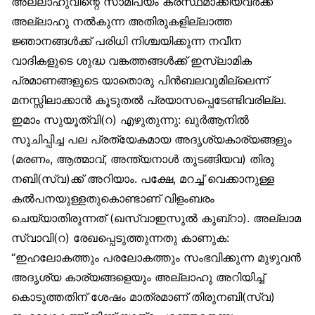
അല്ലാഹുവിന്റെ സാമീപ്യം കരസ്ഥമാക്കിയവര്‍ക്ക്
അല്ലാഹു നല്‍കുന്ന അതിരുകളില്ലാത്ത
ജ്ഞാനങ്ങള്‍ക്ക് പരിധി നിശ്ചയിക്കുന്ന നവീന
വാദികളുടെ ശുദ്ധ വങ്കത്തങ്ങള്‍ക്ക് ഇസ്‌ലാമിക
പ്രമാണങ്ങളുടെ യാതൊരു പിന്‍ബലവുമില്ലെന്ന്
മനസ്സിലാക്കാന്‍ കൂടുതല്‍ പ്രയാസപ്പെടേണ്ടിവരില്ല.
ഇമാം സുയൂത്വി(റ) എഴുതുന്നു: ഖുര്‍ആനില്‍
സൂചിപ്പിച്ച പല പ്രത്യേകമായ അദൃശ്യകാര്യങ്ങളും
(മരണം, ആത്മാവ്, അന്ത്യനാള്‍ തുടങ്ങിയവ) തിരു
നബി(സ്വ)ക്ക് അറിയാം. പക്ഷേ, മറച്ച് വെക്കാനുള്ള
കല്‍പനയുള്ളതുകൊണ്ടാണ് വിളംബരം
ചെയ്യാതിരുന്നത് (ഖസ്വാഇസുല്‍ കുബ്റാ). അല്ലാമ
സ്വാവി(റ) രേഖപ്പെടുത്തുന്നതു കാണുക:
“ഇഹലോകത്തും പരലോകത്തും സംഭവിക്കുന്ന മുഴുവന്‍
അദൃശ്യ കാര്യങ്ങളെയും അല്ലാഹു അറിയിച്ച്
കൊടുത്തതിന് ശേഷം മാത്രമാണ് തിരുനബി(സ്വ)