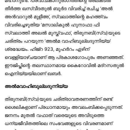
മഹാനുണ്ട്. പ്രവാചകാനുരാഗത്തിന്റെ അലകടൽ
തീർത്ത ഖസ്വീദതുൽ ബുർദ വിവരിച്ച് രചിച്ച ‘അൽ
അൻവാറുൽ മുളീഅ’, സ്വലാത്തിന്റെ മഹത്ത്വം
വിവരിച്ചെഴുതിയ ‘മസാലികുൽ ഹുനാഫാ ഫി
സ്വലാത്തി അലൽ മുസ്ത്വഫാ’, തിരുനബി(സ്വ)യുടെ
ചരിത്രം പറയുന്ന ‘അൽമ വാഹിബുല്ലദുന്നിയ്യ’
ശ്രദ്ധേയം. ഹിജ്‌റ 923, മുഹർറം ഏഴിന്
വെള്ളിയാഴ്ചയാണ് ആ പ്രകാശഗോപുരം അണഞ്ഞത്.
ഈജിപ്തിന്റെ തലസ്ഥാനമായ കൈറോവിൽ മദ്‌റസതുൽ
ഐനിയ്യയിലാണ് ഖബർ.
അൽമവാഹിബുല്ലദുന്നിയ്യ
തിരുനബി(സ്വ)യുടെ ചരിത്രാവതരണത്തിന് രണ്ട്
ശൈലികളാണ് പ്രധാനമായും അവലംബിക്കപ്പെടുന്നത്.
ജനനം മുതൽ വഫാത് വരെയുടെ അവിടുത്തെ
ധന്യജീവിതത്തിലെ സംഭവങ്ങളുടെ വിവരണമാണ്