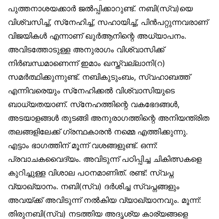
പുത്തനാശയക്കാർ ജൽപ്പിക്കാറുണ്ട്. നബി(സ്വ)യെ
വിശ്വസിച്ച്, സ്‌നേഹിച്ച്, സഹായിച്ച്, പിൻപറ്റുന്നവരാണ്
വിജയികൾ എന്നാണ് ഖുർആനിന്റെ അധ്യാപനം.
അവിടത്തോടുള്ള അനുരാഗം വിശ്വാസിക്ക്
നിർബന്ധമാണെന്ന് ഇമാം ഖസ്ത്വല്ലാനി(റ)
സമർത്ഥിക്കുന്നുണ്ട്. നബികുടുംബം, സ്വഹാബത്ത്
എന്നിവരെയും സ്‌നേഹിക്കൽ വിശ്വാസിയുടെ
ബാധ്യതയാണ്. സ്‌നേഹത്തിന്റെ വകഭേദങ്ങൾ,
അടയാളങ്ങൾ തുടങ്ങി അനുരാഗത്തിന്റെ അനിയന്ത്രിത
തലങ്ങളിലേക്ക് ഗ്രന്ഥകാരൻ നമ്മെ എത്തിക്കുന്നു.
എട്ടാം ഭാഗത്തിന് മൂന്ന് വശങ്ങളുണ്ട്. ഒന്ന്:
പ്രവാചകവൈദ്യം. അവിടുന്ന് പഠിപ്പിച്ച ചികിത്സകളെ
കുറിച്ചുള്ള വിശാല പഠനമാണിത്. രണ്ട്: സ്വപ്ന
വ്യാഖ്യാനം. നബി(സ്വ) ദർശിച്ച സ്വപ്നങ്ങളും
അവയ്ക്ക് അവിടുന്ന് നൽകിയ വ്യാഖ്യാനവും. മൂന്ന്:
തിരുനബി(സ്വ) നടത്തിയ അദൃശ്യ കാര്യങ്ങളെ