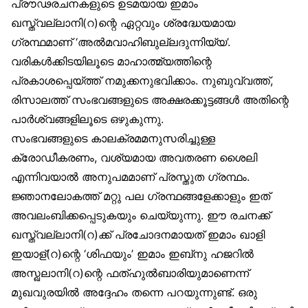
പ്രൗഢരചനകളുടെ ഉടമയായ ഇമാം
ഖസ്ത്വല്ലാനി(റ)ന്റെ ഏറ്റവും ശ്രദ്ധേയമായ
ഗ്രന്ഥമാണ് ‘അൽമവാഹിബുല്ലദുന്നിയ്യ’.
വരികൾക്കിടയിലൂടെ മാഹാത്മ്യത്തിന്റെ
പ്രകാശപ്പെയ്ത്ത് നമുക്കനുഭവിക്കാം. നുബുവ്വത്ത്,
രിസാലത്ത് സംഭവങ്ങളുടെ അക്ഷരക്കൂട്ടങ്ങൾ അതിന്റെ
പാർശ്വങ്ങളിലൂടെ ഒഴുകുന്നു.
സംഭവങ്ങളുടെ കാലക്രമമനുസരിച്ചുള്ള
ക്രോഡീകരണം, വശ്യമായ അവതരണ ശൈലി
എന്നിവയാൽ അനുപമമാണ് പ്രസ്തുത ഗ്രന്ഥം.
ജ്ഞാനലോകത്ത് മറ്റു പല ഗ്രന്ഥങ്ങളേക്കാളും ഇത്
അവലംബിക്കപ്പെടുകയും ചെയ്യുന്നു. ഈ രചനക്ക്
ഖസ്ത്വല്ലാനി(റ)ക്ക് പ്രചോദനമായത് ഇമാം ഖാളി
ഇയാള്(റ)ന്റെ ‘ശിഫയും’ ഇമാം ഇബ്‌നു ഹജറിൽ
അസ്ഖലാനി(റ)ന്റെ ഫത്ഹുൽബാരിയുമാണെന്ന്
മുഖവുരയിൽ അദ്ദേഹം തന്നെ പറയുന്നുണ്ട്. ഒരു