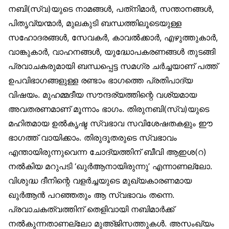
നബി(സ്വ)യുടെ നാമങ്ങൾ, പത്‌നിമാർ, സന്താനങ്ങൾ,
പിതൃവ്യന്മാർ, മുലകുടി ബന്ധത്തിലൂടെയുള്ള
സഹോദരങ്ങൾ, സേവകർ, കാവൽക്കാർ, എഴുത്തുകാർ,
വാങ്കുകാർ, വാഹനങ്ങൾ, യുദ്ധോപകരണങ്ങൾ തുടങ്ങി
പ്രവാചകരുമായി ബന്ധപ്പെട്ട സമഗ്ര ചർച്ചയാണ് പത്ത്
ഉപവിഭാഗങ്ങളുള്ള രണ്ടാം ഭാഗത്തെ പ്രതിപാദ്യ
വിഷയം. മുഹമ്മദീയ സൗന്ദര്യത്തിന്റെ വശ്യമായ
അവതരണമാണ് മൂന്നാം ഭാഗം. തിരുനബി(സ്വ)യുടെ
മഹിതമായ ഉൽകൃഷ്ട സ്വഭാവ സവിശേഷതകളും ഈ
ഭാഗത്ത് വായിക്കാം. തിരുദൂതരുടെ സ്വഭാവം
എന്തായിരുന്നുവെന്ന ചോദ്യത്തിന് ബീവി ആഇശ(റ)
നൽകിയ മറുപടി ‘ഖുർആനായിരുന്നു’ എന്നാണല്ലോ.
വിശുദ്ധ ദീനിന്റെ വളർച്ചയുടെ മുഖ്യകാരണമായ
ഖുർആൻ പറഞ്ഞതും ആ സ്വഭാവം തന്നെ.
പ്രവാചകത്വത്തിന് തെളിവായി നബിമാർക്ക്
നൽകുന്നതാണല്ലോ മുഅ്ജിസത്തുകൾ. അസംഖ്യം