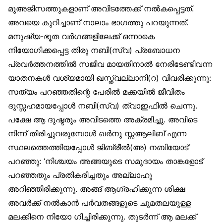
മുഅജിസത്തുകളാണ് അവിടത്തേക്ക് നൽകപ്പെട്ടത്.
അവയെ കുറിച്ചാണ് നാലാം ഭാഗത്തു പറയുന്നത്.
മനുഷ്യ-ഭൂത വർഗങ്ങളിലേക്ക് ഒന്നാകെ
നിയോഗിക്കപ്പെട്ട തിരു നബി(സ്വ) പ്രബോധന
പ്രവർത്തനത്തിൽ സജീവ മായതിനാൽ നേരിടേണ്ടിവന്ന
യാതനകൾ വശ്യമായി ഖസ്ത്വല്ലാനി(റ) വിവരിക്കുന്നു:
സത്യം പറഞ്ഞതിന്റെ പേരിൽ മക്കയിൽ ജീവിതം
ദുസ്സഹമായപ്പോൾ നബി(സ്വ) ത്വാഇഫിൽ ചെന്നു.
പക്ഷേ ആ ദുഷ്ടരും അവിടത്തെ അക്രമിച്ചു. അവിടെ
നിന്ന് തിരിച്ചുവരുമ്പോൾ ഖർനു സ്സആലിബ് എന്ന
സ്ഥലത്തെത്തിയപ്പോൾ ജിബ്‌രീൽ(അ) നബിയോട്
പറഞ്ഞു: ‘നിശ്ചയം അങ്ങയുടെ സമുദായം താങ്കളോട്
പറഞ്ഞതും പ്രതികരിച്ചതും അല്ലാഹു
അറിഞ്ഞിരിക്കുന്നു. അങ്ങ് ആഗ്രഹിക്കുന്ന ശിക്ഷ
അവർക്ക് നൽകാൻ പർവതങ്ങളുടെ ചുമതലയുള്ള
മലക്കിനെ നിയോ ഗിച്ചിരിക്കുന്നു. തുടർന്ന് ആ മലക്ക്