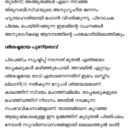
തുടർന്ന്, അത്ഭുതങ്ങൾ ഏറെ നിറഞ്ഞ
തിരുനബി(സ്വ)യുടെ അനുഗൃഹീത ജനനം
ഹൃദയഹാരിയായി മഹാൻ വിവരിക്കുന്നു. പ്രവാചക
പ്രേമം പെയ്തിറങ്ങുന്ന ഇമാമിന്റെ വചനങ്ങൾ
അനുരാഗികളെ ആനന്ദത്തിന്റെ പരകോടിയിലെത്തിക്കും.
ശ്രേഷ്ഠമായ പുണ്യരാവ്
പ്രപഞ്ച സൃഷ്ടിപ്പ് നടന്നത് മുതൽ എത്രയോ
രാപ്പകലുകൾ കഴിഞ്ഞുപോയി. അവയിൽ ഏറ്റവും
ശ്രേഷ്ഠമായ രാവ് ഏതാണെന്നതിന് ഇമാം ഖസ്ത്വ
ല്ലാനി(റ) നൽകുന്ന മറുപടി ശ്രദ്ധേയമാണ്.
കാലത്തിന് സ്വയം മഹത്ത്വമില്ല. രാപ്പകലുകളുടെ
മഹത്ത്വത്തിന് നിദാനം അതിൽ നടക്കുന്ന
സംഭവവികാസങ്ങളാണ്. താരതമ്യേന കുറഞ്ഞ
ആയുഷ്‌കാലമുള്ള ഈ ഉമ്മത്തിന് കൂടുതൽ പ്രതിഫലം
നേടാൻ സുവർണാവസരങ്ങളായി ലൈലത്തുൽ ഖദ്ർ