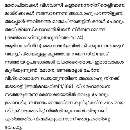
മാതാപിതാക്കൾ വിശ്വാസി കളാണെന്നതിന് തെളിവാണ്.
മുശ്‌രിക്കുകൾ നജസാണെന്ന് അല്ലാഹു പറഞ്ഞിട്ടുണ്ട്.
അപ്പോൾ അവിടത്തെ മാതാപിതാക്കളിൽ ഒരാൾ പോലും
അവിശ്വാസികളാവാതിരിക്കൽ നിർബന്ധമാണ്
(അൽമവാഹിബുല്ലദുന്നിയ്യ 1/174).
ആമിനാ ബീവി(റ) മരണശയ്യയിൽ കിടക്കുമ്പോൾ ആറ്
വയസ്സ് പ്രായമുള്ള കുഞ്ഞായ നബി(സ്വ)യോട്
നടത്തിയ ഉപദേശങ്ങൾ വികാരഭരിതമായി ഇമാമവർകൾ
കുറിക്കുന്നുണ്ട്: ‘മോനേ, ജനങ്ങളോട് ചേർന്ന്
വിഗ്രഹാരാധന ചെയ്യുന്നതിനെ അല്ലാഹു നിനക്ക്
തടയട്ടെ’ (അൽമവാഹിബ് 1/169). വിഗ്രഹാരാധന
നടത്തരുതെന്ന് മരണശയ്യയിൽ വെച്ചു പോലും
ഉപദേശിച്ച സ്വന്തം മാതാവിനെ കുറിച്ച് കഠിന പാപമായ
ശിർക്ക് ആരോപിച്ച് വിമർശിക്കുമ്പോൾ തിരുനബി
എത്രമാത്രം വിഷമിക്കുമെന്നാണ് അദ്ദേഹത്തിന്റെ
വേപഥു.