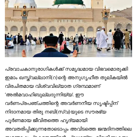
പ്രവാചകാനുരാഗികൾക്ക് സമൃദ്ധമായ വിഭവമൊരുക്കി
ഇമാം ഖസ്ത്വല്ലാനി(റ)ന്റെ അനുഗൃഹീത തൂലികയിൽ
വിരചിതമായ വിശ്വവിഖ്യാത ഗ്രന്ഥമാണ്
‘അൽമവാഹിബുല്ലദുന്നിയ്യ’. ഈ
വർണപ്രപഞ്ചത്തിന്റെ അവർണനീയ സൃഷ്ടിപ്പിന്
നിദാനമായ തിരു നബി(സ്വ)യുടെ സൗരഭ്യ
പൂർണമായ ജീവിതത്തെ ഹൃദ്യമായി
അവതരിപ്പിക്കുന്നതോടൊപ്പം അവിടത്തെ ജന്മദിനത്തിലെ