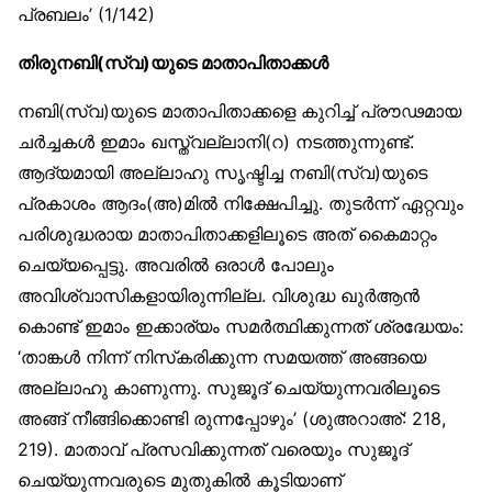
പ്രബലം’ (1/142)
തിരുനബി(സ്വ)യുടെ മാതാപിതാക്കൾ
നബി(സ്വ)യുടെ മാതാപിതാക്കളെ കുറിച്ച് പ്രൗഢമായ
ചർച്ചകൾ ഇമാം ഖസ്ത്വല്ലാനി(റ) നടത്തുന്നുണ്ട്.
ആദ്യമായി അല്ലാഹു സൃഷ്ടിച്ച നബി(സ്വ)യുടെ
പ്രകാശം ആദം(അ)മിൽ നിക്ഷേപിച്ചു. തുടർന്ന് ഏറ്റവും
പരിശുദ്ധരായ മാതാപിതാക്കളിലൂടെ അത് കൈമാറ്റം
ചെയ്യപ്പെട്ടു. അവരിൽ ഒരാൾ പോലും
അവിശ്വാസികളായിരുന്നില്ല. വിശുദ്ധ ഖുർആൻ
കൊണ്ട് ഇമാം ഇക്കാര്യം സമർത്ഥിക്കുന്നത് ശ്രദ്ധേയം:
‘താങ്കൾ നിന്ന് നിസ്‌കരിക്കുന്ന സമയത്ത് അങ്ങയെ
അല്ലാഹു കാണുന്നു. സുജൂദ് ചെയ്യുന്നവരിലൂടെ
അങ്ങ് നീങ്ങിക്കൊണ്ടി രുന്നപ്പോഴും’ (ശുഅറാഅ്: 218,
219). മാതാവ് പ്രസവിക്കുന്നത് വരെയും സുജൂദ്
ചെയ്യുന്നവരുടെ മുതുകിൽ കൂടിയാണ്