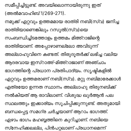
സമീപ്പിച്ചിട്ടുണ്ട്. അവയിലൊന്നായിരുന്നു ഇത്
(അൽമവാഹിബ് 1/269-271).
നമുക്ക് ഏറ്റവും ഉത്തമമായ രാത്രി നബി(സ്വ) ജനിച്ച
രാത്രിയാണെങ്കിലും റസൂൽ(സ്വ)യെ
സംബന്ധിച്ചിടത്തോളം ഉത്തമം മിഅ്‌റാജിന്റെ
രാത്രിയാണ്. അപ്പോഴാണല്ലോ അവിടുന്ന്
അല്ലാഹുവിനെ കണ്ടത്. തിരുദൂതർക്ക് ലഭിച്ച വലിയ
ആദരവായ ഇസ്‌റാഅ്-മിഅ്‌റാജാണ് അഞ്ചാം
ഭാഗത്തിന്റെ പ്രധാന പ്രതിപാദ്യം. സൃഷ്ടികളിൽ
ഏറ്റവും ഉത്തമരാണ് നബി(സ്വ). മറ്റു നബിമാരേക്കാൾ
എത്രയോ ഉന്നത സ്ഥാനം അല്ലാഹു തിരുനബിക്ക്
നൽകിയത് ആ രാവിലാണ്. വിശുദ്ധ ഖുർആൻ പല
സ്ഥലത്തും ഇക്കാര്യം സൂചിപ്പിക്കുന്നുണ്ട്. അതുമായി
ബന്ധപ്പെട്ട സമഗ്ര ചർച്ചയാണ് ആറാം ഭാഗത്ത്.
ഏഴാം ഭാഗം മഹബ്ബത്തിനെ കുറിച്ചാണ്. നബിയെ
സ്‌നേഹിക്കലല്ല, പിൻപറ്റലാണ് പ്രധാനമെന്ന്