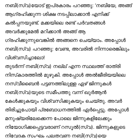
നബി(സ്വ)യോട് ഇപ്രകാരം പറഞ്ഞു: ‘നബിയേ, അങ്ങ്
ആഗ്രഹിക്കുന്ന ശിക്ഷ നടപ്പിലാക്കാൻ എനിക്ക്
കൽപ്പനയുണ്ട്. മക്കയിലെ രണ്ട് പർവതങ്ങൾ
അവർക്കുമേൽ മറിക്കാൻ അങ്ങ് ആ
ഗ്രഹിക്കുന്നുവെങ്കിൽ അങ്ങനെ ചെയ്യാം. അപ്പോൾ
നബി(സ്വ) പറഞ്ഞു: വേണ്ട, അവരിൽ നിന്നാരെങ്കിലും
വിശ്വസിച്ചാലോ!
തുടർന്ന് നബി(സ്വ) നഖ്‌ല് എന്ന സ്ഥലത്ത് രാത്രി
നിസ്‌കാരത്തിൽ മുഴുകി. അപ്പോൾ അൽജീരിയയിലെ
നസ്വീബൈൻ പട്ടണത്തിലുള്ള ഏഴ് ജിന്നുകൾ
നബി(സ്വ)യുടെ സമീപത്തു വന്ന് ഖുർആൻ
കേൾക്കുകയും വിശ്വസിക്കുകയും ചെയ്തു. അവർ
തിരിച്ചുപോയി പ്രബോധനത്തിൽ ഏർപ്പെട്ടു. അപ്പോൾ
മനുഷ്യരിലേക്കെന്ന പോലെ ജിന്നുകളിലേക്കും
നിയോഗിക്കപ്പെട്ടവരാണ് റസൂൽ(സ്വ). ജിന്നുകളുടെ
നിവേദക സംഘം പലതവണ നബി(സ്വ)യെ