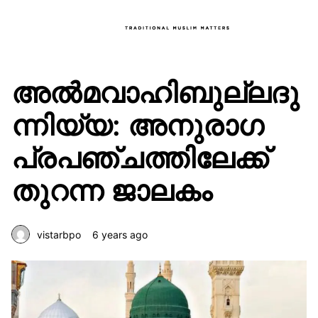
അൽമവാഹിബുല്ലദു
ന്നിയ്യ: അനുരാഗ
പ്രപഞ്ചത്തിലേക്ക്
തുറന്ന ജാലകം
vistarbpo
6 years ago