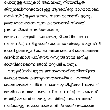
പോലുള്ള രാവുകൾ അല്ലാഹു നിശ്ചയിച്ചത്
തിരുനബി(സ്വ)യോടുള്ള ആദരവിന്റെ ഭാഗമായാണ്.
നബി(സ്വ)യുടെ ജനനം നടന്ന രാവാണ് ഏറ്റവും
ഉത്തമമായതെന്ന് മൂന്ന് കാരണങ്ങൾ നിരത്തി
ഇമാമവർകൾ സമർത്ഥിക്കുന്നു.
അദ്ദേഹം എഴുതി: ‘ലൈലത്തുൽ ഖദ്‌റിനാണോ
നബി(സ്വ) ജനിച്ച രാത്രിക്കാണോ ശ്രേഷ്ഠത എന്ന് നീ
ചോദിച്ചാൽ മൂന്ന് കാരണങ്ങൾ കൊണ്ട് ലൈലത്തുൽ
ഖദ്‌റിനേക്കാൾ പവിത്രത റസൂൽ(സ്വ) ജനിച്ച
രാത്രിക്കാണെന്ന് ഞാൻ മറുപടി പറയും.
1. റസൂൽ(സ്വ)യുടെ ജനനമെന്നത് അവിടന്ന് ഈ
ലോകത്തേക്ക് കടന്നുവന്നതാണല്ലോ. എന്നാൽ
ലൈലത്തുൽ ഖദ്ർ നബിയെ ആദരിച്ച് അവിടത്തേക്ക്
അല്ലാഹു നൽകിയതാണ്. നബി(സ്വ)യെ കൊണ്ട്
നേരിട്ട് മഹത്ത്വം ലഭിച്ച രാത്രിക്ക്, അവിടത്തേക്ക്
നൽകപ്പെട്ട സമ്മാനമായ പവിത്ര രാത്രിയേക്കാൾ