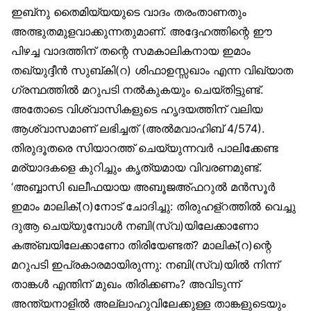
ഇബ്‌നു തൈമിയ്യയുടെ വാദം തരംതാണതും
അത്ഭുതമുളവാക്കുന്നതുമാണ്. അദ്ദേഹത്തിന്റെ ഈ
പിഴച്ച വാദത്തിന് തന്റെ സമകാലികനായ ഇമാം
തഖ്‌യുദ്ദീൻ സുബ്കി(റ) ശിഫാഉസ്സഖാം എന്ന വിഖ്യാത
ഗ്രന്ഥത്തിൽ മറുപടി നൽകുകയും ചെയ്തിട്ടുണ്ട്.
അതോടെ വിശ്വാസികളുടെ ഹൃദയത്തിന് വലിയ
ആശ്വാസമാണ് ലഭിച്ചത് (അൽമവാഹിബ് 4/574).
തിരുദൂതരെ സിയാറത്ത് ചെയ്യുന്നവർ പാലിക്കേണ്ട
മര്യാദകളെ കുറിച്ചും കൃത്യമായ വിവരണമുണ്ട്.
‘അബ്ബാസി ഖലീഫയായ അബൂജഅ്ഫറുൽ മൻസൂർ
ഇമാം മാലിക്(റ)നോട് ചോദിച്ചു: തിരുഹള്‌റത്തിൽ വെച്ചു
ദുആ ചെയ്യുമ്പോൾ നബി(സ്വ)യിലേക്കാണോ
കഅ്ബയിലേക്കാണോ തിരിയേണ്ടത്? മാലിക്(റ)ന്റെ
മറുപടി ഇപ്രകാരമായിരുന്നു: നബി(സ്വ)യിൽ നിന്ന്
താങ്കൾ എന്തിന് മുഖം തിരിക്കണം? അവിടുന്ന്
അന്ത്യനാളിൽ അല്ലാഹുവിലേക്കുള്ള താങ്കളുടെയും