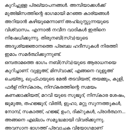
കുറിച്ചുള്ള പ്രഖ്യാപനങ്ങൾ. അമ്പിയാക്കൾക്ക്
മുഅ്ജിസത്തിന്റെ ഭാഗമായി മറഞ്ഞ കാര്യങ്ങൾ
അറിയാൻ കഴിയുമെന്നാണ് അഹ്‌ലുസ്സുന്നയുടെ
വിശ്വാസം. എന്നാൽ നവീന വാദികൾ ഇതിനെ
നിഷേധിക്കുന്നു. തിരുനബി(സ്വ)യുടെ
അദൃശ്യജ്ഞാനത്തെ പ്രബല ഹദീസുകൾ നിരത്തി
ഇമാം സമർത്ഥിക്കുന്നുണ്ട്.
ഒമ്പതാമത്തെ ഭാഗം നബി(സ്വ)യുടെ ആരാധനയെ
കുറിച്ചാണ്. വുളൂഅ്, മിസ്‌വാക്ക്, എങ്ങനെ വുളൂഅ്
ചെയ്തു, ഖുഫ്ഫയുടെ മേൽ തടവിയത്, തയമ്മും, കുളി,
ഫർള് നിസ്‌കാരം, നിസ്‌കരത്തിന്റെ സമയം
കണക്കാക്കിയത്, മറവി യുടെ സുജൂദ്, നിസ്‌കാര ശേഷം,
ജുമുഅ, തഹജ്ജുദ്, വിത്ർ, ളുഹാ, മറ്റു സുന്നത്തുകൾ,
നോമ്പ്, സകാത്ത്, ഹജ്ജ്, ഉംറ, ദിക്‌റുകൾ, പ്രാർത്ഥന…
അങ്ങനെ എല്ലാം സമൃദ്ധമായി വിവരിക്കുന്നു.
അവസാന ഭാഗത്ത് പ്രവാചക വിയോഗമാണ്