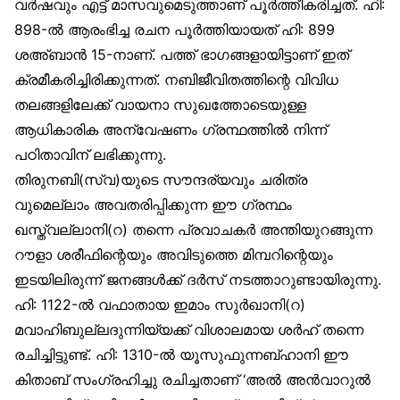
വർഷവും എട്ട് മാസവുമെടുത്താണ് പൂർത്തീകരിച്ചത്. ഹി:
898-ൽ ആരംഭിച്ച രചന പൂർത്തിയായത് ഹി: 899
ശഅ്ബാൻ 15-നാണ്. പത്ത് ഭാഗങ്ങളായിട്ടാണ് ഇത്
ക്രമീകരിച്ചിരിക്കുന്നത്. നബിജീവിതത്തിന്റെ വിവിധ
തലങ്ങളിലേക്ക് വായനാ സുഖത്തോടെയുള്ള
ആധികാരിക അന്വേഷണം ഗ്രന്ഥത്തിൽ നിന്ന്
പഠിതാവിന് ലഭിക്കുന്നു.
തിരുനബി(സ്വ)യുടെ സൗന്ദര്യവും ചരിത്ര
വുമെല്ലാം അവതരിപ്പിക്കുന്ന ഈ ഗ്രന്ഥം
ഖസ്ത്വല്ലാനി(റ) തന്നെ പ്രവാചകർ അന്തിയുറങ്ങുന്ന
റൗളാ ശരീഫിന്റെയും അവിടുത്തെ മിമ്പറിന്റെയും
ഇടയിലിരുന്ന് ജനങ്ങൾക്ക് ദർസ് നടത്താറുണ്ടായിരുന്നു.
ഹി: 1122-ൽ വഫാതായ ഇമാം സുർഖാനി(റ)
മവാഹിബുല്ലദുന്നിയ്യക്ക് വിശാലമായ ശർഹ് തന്നെ
രചിച്ചിട്ടുണ്ട്. ഹി: 1310-ൽ യൂസുഫുന്നബ്ഹാനി ഈ
കിതാബ് സംഗ്രഹിച്ചു രചിച്ചതാണ് ‘അൽ അൻവാറുൽ