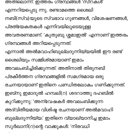
അതിലൊന്ന്. ഇത്തരം ഗ്രന്ഥങ്ങൾ ‘സീറകൾ’
എന്നറിയപ്പെടു ന്നു. രണ്ടാമത്തെ ശൈലി
നബി(സ്വ)യുടെ സ്വഭാവ ഗുണങ്ങൾ, വിശേഷണങ്ങൾ,
പ്രത്യേകതകൾ എന്നിവയിലൂടെയുള്ള
അവതരണമാണ്. ‘കുതുബു ശ്ശമാഇൽ’ എന്നാണ് ഇത്തരം
ഗ്രന്ഥങ്ങൾ അറിയപ്പെടുന്നത്.
എന്നാൽ അൽമവാഹിബുല്ലദുന്നിയ്യയിൽ ഈ രണ്ട്
ശൈലിയും സമ്മിശ്രമായാണ് ഇമാം
അവലംബിച്ചിരിക്കുന്നത്. അതിനാൽ തിരുനബി
പ്രകീർത്തന ഗ്രന്ഥങ്ങളിൽ സമഗ്രമായ ഒരു
രചനയായാണ് ഇതിനെ പണ്ഡിതലോകം ഗണിക്കുന്നത്.
ഇബ്‌നു ഇമാദുൽ ഹമ്പലി(റ) ശദറാത്തു ദഹബിൽ
കുറിക്കുന്നു: ‘അന്വേഷകർ അവലംബിക്കുന്ന
അദ്വിതീയമായ വിശിഷ്ട രചനയാണ് അൽമവാഹി
ബുല്ലദുന്നിയ്യ.’ ഇതിനെ വ്യാഖ്യാനിച്ച ഇമാം
സുർഖാനി(റ)ന്റെ വാക്കുകൾ: ‘നിരവധി