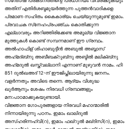
സന്തോഷ പ്രകടനത്തിന്റെ പ്രധാന്യം വിവരിക്കുകയും
അതിന് എതിർശബ്ദമുയർത്തുന്ന പുത്തൻവാദികളെ
പ്രമാണ സഹിതം കൈകാര്യം ചെയ്യുന്നുമുണ്ട് ഇമാം.
പ്രവാചക സ്‌നേഹപ്രപഞ്ചം കൊതിക്കുന്ന
എല്ലാവരും അറിഞ്ഞിരിക്കേണ്ട അമൂല്യ വിജ്ഞാന
മുത്തുകൾ കൊണ്ട് സമ്പന്നമാണ് ഈ ഗ്രന്ഥം.
അൽഹാഫിള് ശിഹാബുദ്ദീൻ അബുൽ അബ്ബാസ്
അഹ്‌മദ്ബ്‌നു അബീബക്‌റുബ്‌നു അബ്ദിൽ മലിക്ബ്‌നു
അഹ്‌മദുൽ ഖസ്ത്വല്ലാനി എന്നാണ് മുഴുവൻ നാമം. ഹി:
851 ദുൽഖഅദ് 12-ന് ഈജിപ്തിലായിരുന്നു ജനനം.
വളർന്നതും അവിടെ തന്നെ. ആദ്യം വിശുദ്ധ
ഖുർആനും ശേഷം നിരവധി ഗ്രന്ഥങ്ങളും
മന:പാഠമാക്കുകയുണ്ടായി.
വിജ്ഞാന ഗോപുരങ്ങളായ നിരവധി മഹാന്മാരിൽ
നിന്നായിരുന്നു പഠനം. ഇമാം ഖാലിദുൽ
അസ്ഹരിന്നഹ്‌വി(റ), ഇമാം ഫഖ്‌റുൽ മഖ്ദിസി(റ), ഇമാം