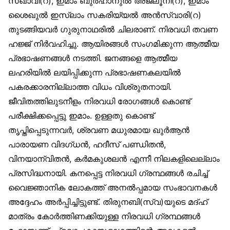
സഖാവീ(റ), ഇമാം ബുർഹാനുൽ അജ്‌ലൂനി(റ), ഇമാം
ശൈഖുൽ ഇസ്‌ലാം സകരിയ്യൽ അൻസ്വാരി(റ)
തുടങ്ങിയവർ ഗുരുനാഥരിൽ ചിലരാണ്. നിരവധി തവണ
ഹജ്ജ് നിർവഹിച്ചു. ആയിരങ്ങൾ സംഗമിക്കുന്ന ആത്മീയ
പ്രഭാഷണങ്ങൾ നടത്തി. ജനങ്ങളെ ആത്മീയ
ലഹരിയിൽ ലയിപ്പിക്കുന്ന പ്രഭാഷണകലയിൽ
പകരക്കാരനില്ലാത്ത വിധം വിശ്രുതനായി.
ജീവിതത്തിലുടനീളം നിരവധി രോഗങ്ങൾ കൊണ്ട്
പരീക്ഷിക്കപ്പെട്ടു ഇമാം. ഉള്ളതു കൊണ്ട്
തൃപ്തിപ്പെടുന്നവർ, ശ്രവണ മധുരമായ ഖുർആൻ
പാരായണ വിദഗ്ധൻ, ഹദീസ് പണ്ഡിതൻ,
വിനയാന്വിതൻ, കർമകുശലൻ എന്നീ നിലകളിലെല്ലാം
പ്രസിദ്ധനായി. കനപ്പെട്ട നിരവധി ഗ്രന്ഥങ്ങൾ രചിച്ച്
വൈജ്ഞാനിക ലോകത്ത് അനൽപ്പമായ സംഭാവനകൾ
അദ്ദേഹം അർപ്പിച്ചിട്ടുണ്ട്. തിരുനബി(സ്വ)യുടെ മദ്ഹ്
മാത്രം കോർത്തിണക്കിയുള്ള നിരവധി ഗ്രന്ഥങ്ങൾ