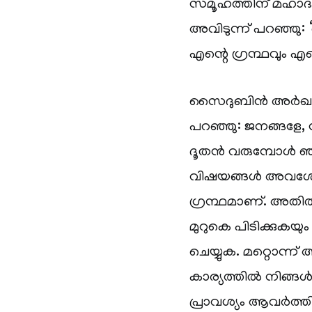
സമൂഹത്തിന് മഹാദ
അവിടുന്ന് പറഞ്ഞു: 
എന്റെ ഗ്രന്ഥവും എന്
സൈദുബിൻ അർഖം(റ
പറഞ്ഞു: ജനങ്ങളേ,
ദൂതൻ വരുമ്പോൾ ഞ
വിഷയങ്ങൾ അവശേഷിപ
ഗ്രന്ഥമാണ്. അതിൽ
മുറുകെ പിടിക്കുക
ചെയ്യുക. മറ്റൊന്
കാര്യത്തിൽ നിങ്ങൾ
പ്രാവശ്യം ആവർത്തിച്