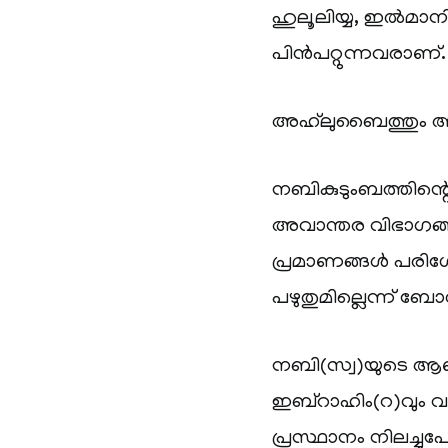
ഹുലൂലിയ്യ, ഇൽമാന
പിൻപറ്റുന്നവരാണ്.
അഹ്‌ലുബൈത്തും ആസ
നബികുടുംബത്തിന്റെ
അവാന്തര വിഭാഗങ്ങ
പ്രമാണങ്ങൾ പരി
പഴുതുമില്ലെന്ന് ബോധ്
നബി(സ്വ)യുടെ 
ഇബ്‌റാഹിം(റ)വും
പ്രസ്ഥാനം നിലച്ച