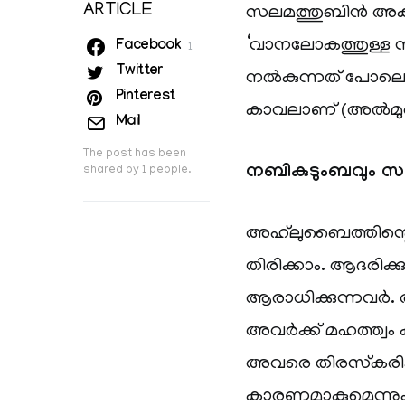
ARTICLE
സലമത്തുബിൻ അക്‌
‘വാനലോകത്തുള്ള നക
Facebook
1
Twitter
നൽകുന്നത് പോലെ 
Pinterest
കാവലാണ് (അൽമുഅ
Mail
The post has been
നബികുടുംബവും സ
shared by
1
people.
അഹ്‌ലുബൈത്തിന്റ
തിരിക്കാം. ആദരിക്
ആരാധിക്കുന്നവർ. 
അവർക്ക് മഹത്ത്വം
അവരെ തിരസ്‌കരിക്ക
കാരണമാകുമെന്നും 