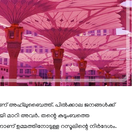
ണ് അഹ്‌ലുബൈത്ത്. പിൽക്കാല ജനങ്ങൾക്ക്
ി മാറി അവർ. തന്റെ കുടുംബത്തെ
ാണ് ഉമ്മത്തിനോടുള്ള റസൂലിന്റെ നിർദേശം.