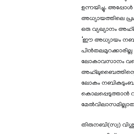
ഉന്നയിച്ചു. അപ്
അധ്യായത്തിലെ പ്
ഒരു വ്യഖ്യാനം അഹ
‘ഈ അധ്യായം നബി(
പിൻതലമുറക്കാരില്
ലോകാവസാനം വരെ ത
അഹ്‌ലുബൈത്തിന്റെ
ലോകം നബികുടുംബ
കൊലപ്പെടുത്താൻ വ
മേൽവിലാസമില്ലാത
തിരുനബി(സ്വ) വി