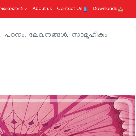
േഖനങ്ങള്‍
About us
Contact Us
Downloads
ം
പഠനം
ലേഖനങ്ങള്‍
സാമൂഹികം