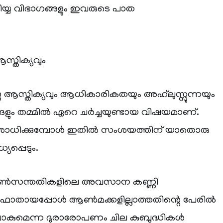
ിയ്യ വിഭാഗങ്ങളും ഇവരുടെ പാത
്തിക്യവും
 ആസ്തിക്യവും ആധികാരികതയും അഹ്‌ലുസ്സുന്നയും
ളും തമ്മിൽ ഏറെ ചർച്ചയുണ്ടായ വിഷയമാണ്.
ശോധിക്കുമ്പോൾ ഇതിൽ സംശയത്തിന് യാതൊരു
യപ്പെടും.
ആൺസന്തതികളിലെ അവസാന കണ്ണി
 വഫാതായപ്പോൾ ആൺമക്കളില്ലാത്തതിന്റെ പേരിൽ
ുപോകുമെന്ന ദുരാരോപണം ചില കുബുദ്ധികൾ