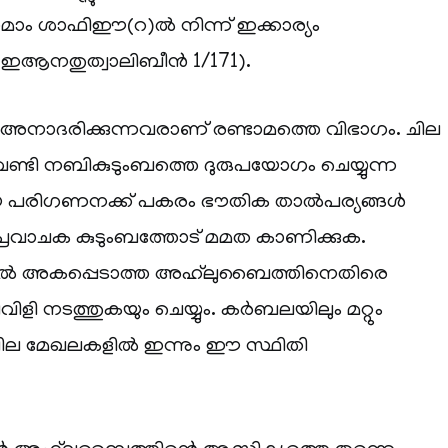
 ഇമാം ശാഫിഈ(റ)ൽ നിന്ന് ഇക്കാര്യം
ുണ്ട് (ഇആനതുത്വാലിബീൻ 1/171).
ാദരിക്കുന്നവരാണ് രണ്ടാമത്തെ വിഭാഗം. ചില
േണ്ടി നബികുടുംബത്തെ ദുരുപയോഗം ചെയ്യുന്ന
പരിഗണനക്ക് പകരം ഭൗതിക താൽപര്യങ്ങൾ
പ്രവാചക കുടുംബത്തോട് മമത കാണിക്കുക.
തിൽ അകപ്പെടാത്ത അഹ്‌ലുബൈത്തിനെതിരെ
ി നടത്തുകയും ചെയ്യും. കർബലയിലും മറ്റും
ില മേഖലകളിൽ ഇന്നും ഈ സ്ഥിതി