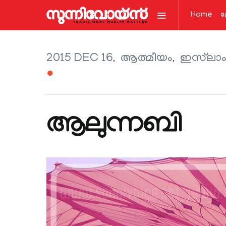
Home
ല
2015 DEC 16
ആത്മീയം
ഇസ്‌ലാ
●
ആലുന്നബി