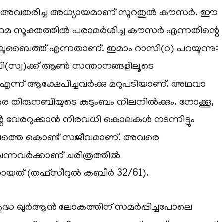
പോൾ അവതരിച്ച അധ്യായമാണ് സൂറതുൽ കൗസർ. ഈ
രഥമ സൂക്തത്തിൽ പരാമർശിച്ച കൗസർ എന്നതിന്റെ
്‌ലുബൈത്ത് എന്നതാണ്. ഇമാം റാസി(റ) പറയുന്നു:
സ്വ)ക്ക് ആൺ സന്താനങ്ങളിലൂടെ
ല എന്ന് ആക്ഷേപിച്ചവർക്കു മറുപടിയാണ്. അഥവാ
ിരുനബിയുടെ കുടുംബം നിലനിൽക്കും. നോക്കൂ,
 വേരറുക്കാൻ നിരവധി കൊലകൾ നടന്നിട്ടും
ത്തെ കൊണ്ട് സജീവമാണ്. അവരെ
ന്നവർക്കാണ് ചരിത്രത്തിൽ
ായത് (തഫ്‌സീറുൽ കബീർ 32/61).
ശുദ്ധ ഖുർആൻ ലോകത്തിന് സമർപ്പിച്ചപോലെ