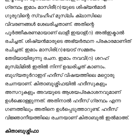
ഗ്രന്ഥം ഇമാം മാസിരീ(റ)യുടെ ശിഷ്യൻമാർ
ഗുരുവിന്റെ സ്വഹീഹ് മുസ്‌ലിം ക്ലാസിലെ
വിവരണങ്ങൾ ശേഖരിച്ചതാണ്. അതിന്റെ
പൂർത്തീകരണമായാണ് ഖാളീ ഇയാള്(റ) അൽഇക്മാൽ
രചിച്ചത്. ശിഷ്യൻമാരുടെ അഭ്യർത്ഥന പ്രകാരമാണിത്
രചിച്ചത്. ഇമാം മാസിരി(റ)യോട് സമ്മതം
തേടിയായിരുന്നു രചന. ഇമാം നവവി(റ) ശറഹ്
മുസ്‌ലിമിൽ ഇതിൽ നിന്ന് ഉദ്ധരിച്ചത് കാണാം.
ബുഗ്‌യതുർറാഇദ് ഹദീസ് വിഷയത്തിലെ മറ്റൊരു
രചനയാണ്. കിതാബുശ്ശിഫയിൽ ഹദീസുകളും
അസറുകളും അവയുടെ ആശയപ്രകാശനവുമാണ്
ഉൾക്കൊള്ളുന്നത്. അതിനാൽ ഹദീസ് ഗ്രന്ഥം എന്ന
ഗണത്തിലും അതിനെ ഉൾപ്പെടുത്താറുണ്ട്. ഹദീസ്
വിജ്ഞാനീയത്തിലെ രചനയാണ് കിതാബുൽ ഇൽമാഅ്.
കിതാബുശ്ശിഫാ