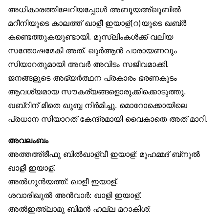
അധികാരത്തിലേറിയപ്പോൾ അബൂയഅ്ഖൂബിൽ
മറീനിയുടെ കാലത്ത് ഖാളീ ഇയാള്(റ)യുടെ ഖബ്ർ
കണ്ടെത്തുകയുണ്ടായി. മുസ്‌ലിംകൾക്ക് വലിയ
സന്തോഷമേകി അത്. ഖുർആൻ പാരായണവും
സിയാറതുമായി അവർ അവിടം സജീവമാക്കി.
ജനങ്ങളുടെ അഭ്യർത്ഥന പ്രകാരം ഭരണകൂടം
ആവശ്യമായ സൗകര്യങ്ങളൊരുക്കിക്കൊടുത്തു.
ഖബ്‌റിന് മീതെ ഖുബ്ബ നിർമിച്ചു. മൊറോക്കൊയിലെ
പ്രധാന സിയാറത് കേന്ദ്രമായി വൈകാതെ അത് മാറി.
അവലംബം
അത്തഅ്‌രീഫു ബിൽഖാള്വീ ഇയാള്: മുഹമ്മദ് ബ്‌നുൽ
ഖാളീ ഇയാള്.
അൽഗുൻയത്ത്: ഖാളീ ഇയാള്.
ശവാരിഖുൽ അൻവാർ: ഖാളി ഇയാള്.
അൽഇഅ്‌ലാമു ബിമൻ ഹല്ല മറാകിശ്: