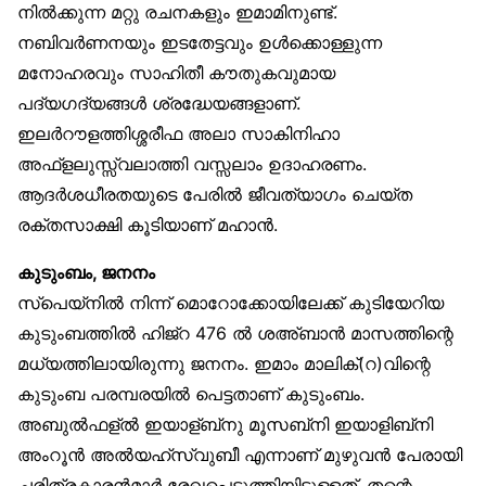
നിൽക്കുന്ന മറ്റു രചനകളും ഇമാമിനുണ്ട്.
നബിവർണനയും ഇടതേട്ടവും ഉൾക്കൊള്ളുന്ന
മനോഹരവും സാഹിതീ കൗതുകവുമായ
പദ്യഗദ്യങ്ങൾ ശ്രദ്ധേയങ്ങളാണ്.
ഇലർറൗളത്തിശ്ശരീഫ അലാ സാകിനിഹാ
അഫ്‌ളലുസ്സ്വലാത്തി വസ്സലാം ഉദാഹരണം.
ആദർശധീരതയുടെ പേരിൽ ജീവത്യാഗം ചെയ്ത
രക്തസാക്ഷി കൂടിയാണ് മഹാൻ.
കുടുംബം, ജനനം
സ്‌പെയ്‌നിൽ നിന്ന് മൊറോക്കോയിലേക്ക് കുടിയേറിയ
കുടുംബത്തിൽ ഹിജ്‌റ 476 ൽ ശഅ്ബാൻ മാസത്തിന്റെ
മധ്യത്തിലായിരുന്നു ജനനം. ഇമാം മാലിക്(റ)വിന്റെ
കുടുംബ പരമ്പരയിൽ പെട്ടതാണ് കുടുംബം.
അബുൽഫള്ൽ ഇയാള്ബ്‌നു മൂസബ്‌നി ഇയാളിബ്‌നി
അംറൂൻ അൽയഹ്‌സ്വുബീ എന്നാണ് മുഴുവൻ പേരായി
ചരിത്രകാരൻമാർ രേഖപ്പെടുത്തിയിട്ടുള്ളത്. തന്റെ