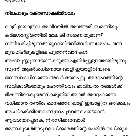
നിലപാടും രക്തസാക്ഷിത്വവും
ഖാളീ ഇയാള്(റ) അഖീദയിൽ അശ്അരീ സരണിയും
കർമശാസ്ത്രത്തിൽ മാലികീ സരണിയുമാണ്
സ്വീകരിച്ചിരുന്നത്. മുറാബിത്വീങ്ങൾക്ക് ശേഷം വന്ന
മുവഹ്ഹിദുകളിലെ പുത്തൻവാദികൾ
അഹ്‌ലുസ്സുന്നയോട് കടുത്ത എതിർപ്പുള്ളവരായിരുന്നു.
സുന്നീ ആദർശധീരനായ ഖാളീ ഇയാള്(റ)യുടെ
ജനസ്വാധീനത്തെ അവർ ഭയപ്പെട്ടു. അദ്ദേഹത്തിന്റെ
സ്വീകാര്യതയും മഹത്ത്വവും ഭാവിയിൽ തങ്ങൾക്ക്
ഭീഷണിയാകുമെന്ന് കരുതിയ അവർ അദ്ദേഹത്തെ
വധിക്കാൻ തന്ത്രം മെനഞ്ഞു. ഖാളീ ഇയാള്(റ) ഒരിക്കലും
അംഗീകരിക്കില്ലെന്ന് ഉറപ്പുള്ളത് ചെയ്യാൻ
ആവശ്യപ്പെടുക, നിരസിക്കുമ്പോൾ
ഭരണകൂടത്തോടുള്ള ധിക്കാരത്തിന്റെ പേരിൽ വധിക്കുക