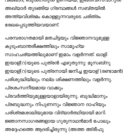
അഖ്‌യാർ തുടങ്ങിയ ഗ്രന്ഥങ്ങൾ സബ്തയിൽ
അന്ത്യവിശ്രമം കൊള്ളുന്നവരുടെ ചരിത്രം
രേഖപ്പെടുത്തിയവയാണ്.
പരമ്പരാഗതമായി മതചിട്ടയും വിജ്ഞാനവുമുള്ള
കുടുംബാന്തരീക്ഷത്തിലും സാമൂഹ്യ
സാഹചര്യത്തിലുമാണ് ഇമാം വളർന്നത്. ഖാളി
ഇയാള്(റ)യുടെ പുത്രൻ എഴുതുന്നു: മൂസബ്‌നു
ഇയാള്(റ)യുടെ പുത്രനായി ജനിച്ച ഇയാള് (രണ്ടാമൻ)
പരിശുദ്ധിയിലും നല്ല ശിക്ഷണത്തിലും വളർന്നു.
പ്രശംസനീയമായ വാക്കും
പ്രവർത്തിയുമുള്ളയാളായിരുന്നു. ബുദ്ധിമാനും
പ്രബുദ്ധനും നിപുണനും വിജ്ഞാന ദാഹിയും
പരിശ്രമശാലിയുമായ വിദ്യാർത്ഥിയായി മാറി.
ജ്ഞാനസാഗരങ്ങളായ ഗുരുനാഥൻമാർ പോലും
അദ്ദേഹത്തെ ആദരിച്ചിരുന്നു (അത്ത അ്‌രീഫു