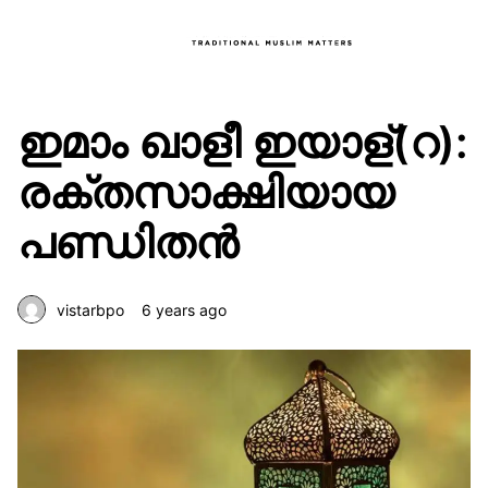
ഇമാം ഖാളീ ഇയാള്(റ):
രക്തസാക്ഷിയായ
പണ്ഡിതൻ
vistarbpo
6 years ago