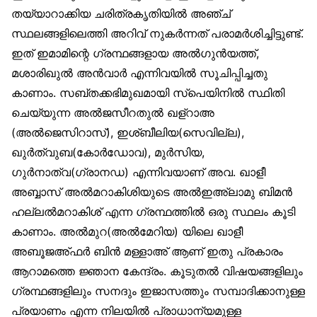
തയ്യാറാക്കിയ ചരിത്രകൃതിയിൽ അഞ്ച്
സ്ഥലങ്ങളിലെത്തി അറിവ് നുകർന്നത് പരാമർശിച്ചിട്ടുണ്ട്.
ഇത് ഇമാമിന്റെ ഗ്രന്ഥങ്ങളായ അൽഗുൻയത്ത്,
മശാരിഖുൽ അൻവാർ എന്നിവയിൽ സൂചിപ്പിച്ചതു
കാണാം. സബ്തക്കഭിമുഖമായി സ്‌പെയിനിൽ സ്ഥിതി
ചെയ്യുന്ന അൽജസീറതുൽ ഖള്‌റാഅ
(അൽജെസിറാസ്), ഇശ്ബീലിയ(സെവില്ല),
ഖുർത്വുബ(കോർഡോവ), മുർസിയ,
ഗുർനാത്വ(ഗ്രാനഡ) എന്നിവയാണ് അവ. ഖാളീ
അബ്ബാസ് അൽമറാകിശിയുടെ അൽഇഅ്‌ലാമു ബിമൻ
ഹല്ലൽമറാകിശ് എന്ന ഗ്രന്ഥത്തിൽ ഒരു സ്ഥലം കൂടി
കാണാം. അൽമുറ(അൽമേറിയ) യിലെ ഖാളീ
അബൂജഅ്ഫർ ബിൻ മള്ളാഅ് ആണ് ഇതു പ്രകാരം
ആറാമത്തെ ജ്ഞാന കേന്ദ്രം. കൂടുതൽ വിഷയങ്ങളിലും
ഗ്രന്ഥങ്ങളിലും സനദും ഇജാസത്തും സമ്പാദിക്കാനുള്ള
പ്രയാണം എന്ന നിലയിൽ പ്രാധാന്യമുള്ള