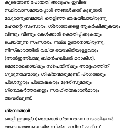
കൂടെയാണ് പോയത്. അദ്ദേഹം ഇവിടെ
സ്ഥിരവാസമായപ്പോൾ ഞങ്ങൾക്കത് കൂടുതൽ
മധുരാനുഭവമായി. തെളിഞ്ഞ ഭാഷയിലായിരുന്നു
മഹാന്റെ സംസാരം. ശ്രോതാക്കളെ ആകർഷിക്കുകയും
വീണ്ടും വീണ്ടും കേൾക്കാൻ കൊതിപ്പിക്കുകയും
ചെയ്യുന്ന സംസാരം. നല്ല ഉദാരനായിരുന്നു.
നിസ്‌കാരത്തിൽ വലിയ ഭയഭക്തിയുള്ളവരും
(അൽഇഅ്‌ലാമു ബിമൻഹല്ലൽ മറാകിശ്).
മൊറോക്കൊയിലും സ്‌പെയിനിലും അദ്ദേഹത്തിന്
ഗുരുനാഥന്മാരും ശിഷ്യന്മാരുമുണ്ട്. പ്രഗത്ഭരും
പ്രശസ്തരും പ്രഭാഷകരും മുദരിസുമാരും
ഗ്രന്ഥകർത്താക്കളും സാഹിത്യകാരൻമാരും
അവരിലുണ്ട്.
ഗ്രന്ഥങ്ങൾ
ഖാളീ ഇയാള്(റ)യെക്കാൾ ഗ്രന്ഥരചന നടത്തിയവർ
അക്കാലത്തുണ്ടായിരുന്നില്ല. ഹദീസ്, ഹദീസ്