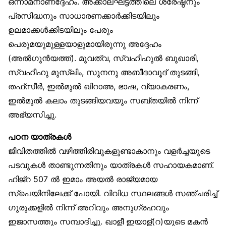
ഒന്നാമനാണദ്ദേഹം. അക്കാലഘട്ടത്തിലെ ശ്രേഷ്ഠനും
പ്രസിദ്ധനും സാധാരണക്കാർക്കിടയിലും
ഉലമാക്കൾക്കിടയിലും പേരും
പെരുമയുമുള്ളയാളുമായിരുന്നു അദ്ദേഹം
(അൽഗുൻയത്ത്). മുവത്വ, സ്വഹീഹുൽ ബുഖാരി,
സ്വഹീഹു മുസ്‌ലിം, സുനനു അബീദാവൂദ് തുടങ്ങി,
തഫ്‌സീർ, ഇൽമുൽ ഖിറാഅ, ഭാഷ, വ്യാകരണം,
ഇൽമുൽ കലാം തുടങ്ങിയവയും സബ്തയിൽ നിന്ന്
അഭ്യസിച്ചു.
പഠന യാത്രകൾ
ജീവിതത്തിൽ വഴിത്തിരിവുകളുണ്ടാകാനും വളർച്ചയുടെ
പടവുകൾ താണ്ടുന്നതിനും യാത്രകൾ സഹായകമാണ്.
ഹിജ്‌റ 507 ൽ ഇമാം അയൽ രാജ്യമായ
സ്‌പെയിനിലേക്ക് പോയി. വിവിധ സ്ഥലങ്ങൾ സഞ്ചരിച്ച്
ഗുരുക്കളിൽ നിന്ന് അറിവും അനുഗ്രഹവും
ഇജാസത്തും സമ്പാദിച്ചു. ഖാളീ ഇയാള്(റ)യുടെ മകൻ