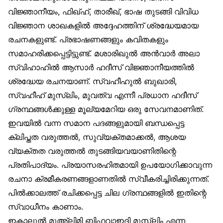
വിജ്ഞാനീയം, ഫിഖ്ഹ്, താരീഖ്, ഭാഷ തുടങ്ങി വിവിധ
വിജ്ഞാന ശാഖകളിൽ അദ്ദേഹത്തിന് ശ്രദ്ധേയമായ
രചനകളുണ്ട്. പ്രഭാഷണങ്ങളും കവിതകളും
സമാഹരിക്കപ്പെട്ടിട്ടുണ്ട്. മശാരിഖുൽ അൻവാർ അലാ
സ്വിഹാഹിൽ ആസാർ ഹദീസ് വിജ്ഞാനീയത്തിൽ
ശ്രദ്ധേയ രചനയാണ്. സ്വഹീഹുൽ ബുഖാരി,
സ്വഹീഹ് മുസ്‌ലിം, മുവത്വ എന്നീ പ്രധാന ഹദീസ്
ഗ്രന്ഥങ്ങൾക്കുള്ള മൂല്യമേറിയ ഒരു സേവനമാണിത്.
ഇവയിൽ വന്ന സമാന പദങ്ങളുമായി ബന്ധപ്പെട്ട
ക്ലിപ്തത വരുത്തൽ, സുവ്യക്തമാക്കൽ, ആശയ
വ്യക്തത വരുത്തൽ തുടങ്ങിയവയാണിതിന്റെ
പ്രതിപാദ്യം. പ്രയാസരഹിതമായി ഉപയോഗിക്കാവുന്ന
രചനാ ക്രമീകരണങ്ങളാണതിൽ സ്വീകരിച്ചിരിക്കുന്നത്.
പിൽക്കാലത്ത് രചിക്കപ്പെട്ട ചില ഗ്രന്ഥങ്ങളിൽ ഇതിന്റെ
സ്വാധീനം കാണാം.
ഇക്മാലുൽ മുഅ്‌ലിമി ബിഫവാഇദി മുസ്‌ലിം എന്ന