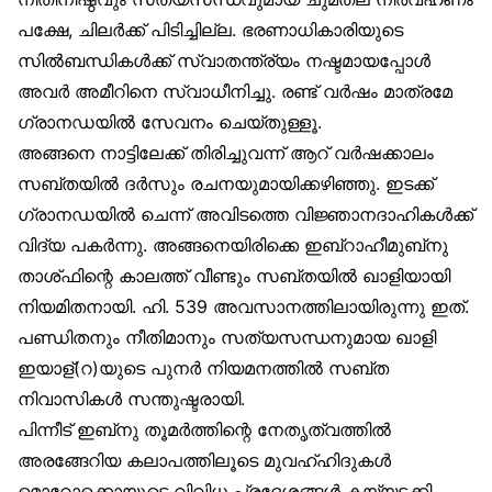
പക്ഷേ, ചിലർക്ക് പിടിച്ചില്ല. ഭരണാധികാരിയുടെ
സിൽബന്ധികൾക്ക് സ്വാതന്ത്ര്യം നഷ്ടമായപ്പോൾ
അവർ അമീറിനെ സ്വാധീനിച്ചു. രണ്ട് വർഷം മാത്രമേ
ഗ്രാനഡയിൽ സേവനം ചെയ്തുള്ളൂ.
അങ്ങനെ നാട്ടിലേക്ക് തിരിച്ചുവന്ന് ആറ് വർഷക്കാലം
സബ്തയിൽ ദർസും രചനയുമായിക്കഴിഞ്ഞു. ഇടക്ക്
ഗ്രാനഡയിൽ ചെന്ന് അവിടത്തെ വിജ്ഞാനദാഹികൾക്ക്
വിദ്യ പകർന്നു. അങ്ങനെയിരിക്കെ ഇബ്‌റാഹീമുബ്‌നു
താശ്ഫിന്റെ കാലത്ത് വീണ്ടും സബ്തയിൽ ഖാളിയായി
നിയമിതനായി. ഹി. 539 അവസാനത്തിലായിരുന്നു ഇത്.
പണ്ഡിതനും നീതിമാനും സത്യസന്ധനുമായ ഖാളി
ഇയാള്(റ)യുടെ പുനർ നിയമനത്തിൽ സബ്ത
നിവാസികൾ സന്തുഷ്ടരായി.
പിന്നീട് ഇബ്‌നു തൂമർത്തിന്റെ നേതൃത്വത്തിൽ
അരങ്ങേറിയ കലാപത്തിലൂടെ മുവഹ്ഹിദുകൾ
മൊറോക്കൊയുടെ വിവിധ പ്രദേശങ്ങൾ കയ്യടക്കി.