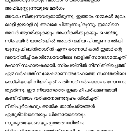
അഹ്‌ലുസ്സുന്നയുടെ മാർഗം
അവലംബിക്കുന്നവരുമായിരുന്നു. ഇത്തരം നന്മകൾ മൂലം
ഖാളീ ഇയാള്(റ) അവരെ പിന്തുണച്ചിരുന്നു. ഇമാമിനെ
അവർ ആദരിക്കുകയും അംഗീകരിക്കുകയും ചെയ്തു.
സ്‌പെയിൻ യാത്രയിൽ അവർ വലിയ പിന്തുണ നൽകി.
യൂസുഫ് ബിൻതാശീൻ എന്ന ഭരണാധികാരി ഇമാമിന്റെ
വരവറിയിച്ച് കോർഡോവയിലെ ഖാളിക്ക് സന്ദേശമയച്ചത്
മഹാന് സഹായകമായി. സ്‌പെയിനിൽ നിന്ന് തിരിച്ചെത്തി
ഏഴ് വർഷത്തിന് ശേഷമാണ് അദ്ദേഹത്തെ സബ്തയിലെ
ജഡ്ജിയായി നിയമിച്ചത്. പതിനാറ് വർഷക്കാലം സേവനം
തുടർന്നു. ഈ നിയമനത്തെ ഇലാഹീ പരീക്ഷണമായി
കണ്ട് വിജയം വരിക്കാനാണദ്ദേഹം ശ്രമിച്ചത്.
നീതിപൂർവകവും ഭൗതിക താൽപര്യങ്ങൾ
ഏതുമില്ലാതെയും ധീരതയോടെയും
സൂക്ഷ്മതയോടെയും ഉത്തരവാദിത്വം
നിർവഹിക്കാനദ്ദേഹത്തിന് സാധിച്ചു. പക്ഷപാതമോ