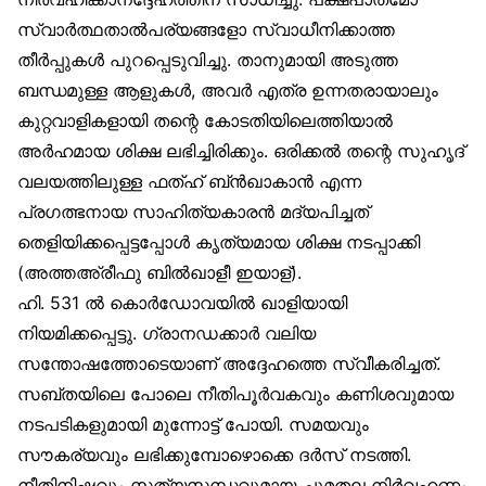
സ്വാർത്ഥതാൽപര്യങ്ങളോ സ്വാധീനിക്കാത്ത
തീർപ്പുകൾ പുറപ്പെടുവിച്ചു. താനുമായി അടുത്ത
ബന്ധമുള്ള ആളുകൾ, അവർ എത്ര ഉന്നതരായാലും
കുറ്റവാളികളായി തന്റെ കോടതിയിലെത്തിയാൽ
അർഹമായ ശിക്ഷ ലഭിച്ചിരിക്കും. ഒരിക്കൽ തന്റെ സുഹൃദ്
വലയത്തിലുള്ള ഫത്ഹ് ബ്ൻഖാകാൻ എന്ന
പ്രഗത്ഭനായ സാഹിത്യകാരൻ മദ്യപിച്ചത്
തെളിയിക്കപ്പെട്ടപ്പോൾ കൃത്യമായ ശിക്ഷ നടപ്പാക്കി
(അത്തഅ്‌രീഫു ബിൽഖാളീ ഇയാള്).
ഹി. 531 ൽ കൊർഡോവയിൽ ഖാളിയായി
നിയമിക്കപ്പെട്ടു. ഗ്രാനഡക്കാർ വലിയ
സന്തോഷത്തോടെയാണ് അദ്ദേഹത്തെ സ്വീകരിച്ചത്.
സബ്തയിലെ പോലെ നീതിപൂർവകവും കണിശവുമായ
നടപടികളുമായി മുന്നോട്ട് പോയി. സമയവും
സൗകര്യവും ലഭിക്കുമ്പോഴൊക്കെ ദർസ് നടത്തി.
നീതിനിഷ്ഠവും സത്യസന്ധവുമായ ചുമതല നിർവഹണം