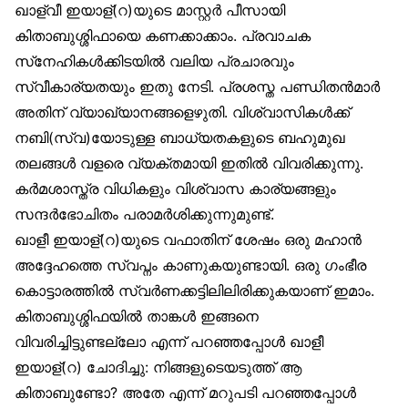
ഖാള്വീ ഇയാള്(റ)യുടെ മാസ്റ്റർ പീസായി
കിതാബുശ്ശിഫായെ കണക്കാക്കാം. പ്രവാചക
സ്‌നേഹികൾക്കിടയിൽ വലിയ പ്രചാരവും
സ്വീകാര്യതയും ഇതു നേടി. പ്രശസ്ത പണ്ഡിതൻമാർ
അതിന് വ്യാഖ്യാനങ്ങളെഴുതി. വിശ്വാസികൾക്ക്
നബി(സ്വ)യോടുള്ള ബാധ്യതകളുടെ ബഹുമുഖ
തലങ്ങൾ വളരെ വ്യക്തമായി ഇതിൽ വിവരിക്കുന്നു.
കർമശാസ്ത്ര വിധികളും വിശ്വാസ കാര്യങ്ങളും
സന്ദർഭോചിതം പരാമർശിക്കുന്നുമുണ്ട്.
ഖാളീ ഇയാള്(റ)യുടെ വഫാതിന് ശേഷം ഒരു മഹാൻ
അദ്ദേഹത്തെ സ്വപ്നം കാണുകയുണ്ടായി. ഒരു ഗംഭീര
കൊട്ടാരത്തിൽ സ്വർണക്കട്ടിലിലിരിക്കുകയാണ് ഇമാം.
കിതാബുശ്ശിഫയിൽ താങ്കൾ ഇങ്ങനെ
വിവരിച്ചിട്ടുണ്ടല്ലോ എന്ന് പറഞ്ഞപ്പോൾ ഖാളീ
ഇയാള്(റ) ചോദിച്ചു: നിങ്ങളുടെയടുത്ത് ആ
കിതാബുണ്ടോ? അതേ എന്ന് മറുപടി പറഞ്ഞപ്പോൾ