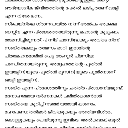
ഔദ്യോഗിക ജീവിതത്തിന്റെ പേരിൽ ലഭിച്ചതാണ് ഖാളീ
എന്ന വിശേഷണം.
സ്‌പെയ്‌നിലെ ഗ്രാനഡയിൽ നിന്ന് അൽപം അകലെ
ബസ്ത്വ എന്ന പ്രദേശത്തായിരുന്നു മഹാന്റെ കുടുംബം
താമസിച്ചിരുന്നത്. പിന്നീട് ഫാസിലേക്കും അവിടെ നിന്ന്
സബ്തിലേക്കും താമസം മാറി. ഇമാമിന്റെ
പിതാമഹൻമാരിൽ പെട്ട അംറൂൻ പ്രസിദ്ധ
പണ്ഡിതനായിരുന്നു. അദ്ദേഹത്തിന്റെ പുത്രൻ
ഇയാള്(റ)യുടെ പുത്രൻ മൂസ(റ)യുടെ പുത്രനാണ്
ഖാളീ ഇയാള്(റ).
സബ്ത എന്ന പ്രദേശത്തിനും ചരിത്ര പ്രാധാന്യമുണ്ട്.
മനോഹരമായ വർണനകൾ ചരിത്രകാരൻമാർ
സബ്തയെ കുറിച്ച് നടത്തിയതായി കാണാം.
മഹാപണ്ഡിതൻമാർ ജീവിക്കുകയും അന്ത്യവിശ്രമം
കൊള്ളുകയും ചെയ്യുന്നു ഇവിടെ. അൽകവാകിബുൽ
വഖ്ഖാദ, ബുൽഗതുൽ ഉംനിയ്യ, ഇഖ്ത്വിസ്വാറുൽ