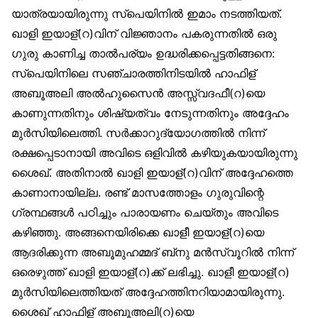
യാത്രയായിരുന്നു സ്‌പെയിനിൽ ഇമാം നടത്തിയത്.
ഖാളി ഇയാള്(റ)വിന് വിജ്ഞാനം പകരുന്നതിൽ ഒരു
ഗുരു കാണിച്ച താൽപര്യം ഉദ്ധരിക്കപ്പെട്ടതിങ്ങനെ:
സ്‌പെയിനിലെ സഞ്ചാരത്തിനിടയിൽ ഹാഫിള്
അബൂഅലി അൽഹുസൈൻ അസ്സ്വദഫീ(റ)യെ
കാണുന്നതിനും ശിഷ്യത്വം നേടുന്നതിനും അദ്ദേഹം
മുർസിയിലെത്തി. സർക്കാറുദ്യോഗത്തിൽ നിന്ന്
രക്ഷപ്പെടാനായി അവിടെ ഒളിവിൽ കഴിയുകയായിരുന്നു
ശൈഖ്. അതിനാൽ ഖാളി ഇയാള്(റ)വിന് അദ്ദേഹത്തെ
കാണാനായില്ല. രണ്ട് മാസത്തോളം ഗുരുവിന്റെ
ഗ്രന്ഥങ്ങൾ പഠിച്ചും പാരായണം ചെയ്തും അവിടെ
കഴിഞ്ഞു. അങ്ങനെയിരിക്കെ ഖാളീ ഇയാള്(റ)യെ
ആദരിക്കുന്ന അബൂമുഹമ്മദ് ബ്‌നു മൻസ്വൂറിൽ നിന്ന്
ഒരെഴുത്ത് ഖാളി ഇയാള്(റ)ക്ക് ലഭിച്ചു. ഖാളീ ഇയാള്(റ)
മുർസിയിലെത്തിയത് അദ്ദേഹത്തിനറിയാമായിരുന്നു.
ശൈഖ് ഹാഫിള് അബൂഅലി(റ)യെ