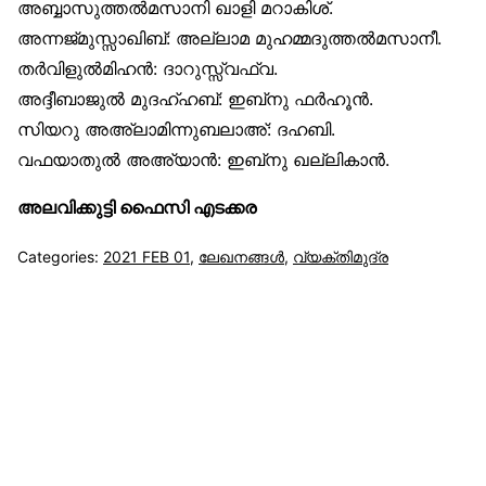
അബ്ബാസുത്തൽമസാനി ഖാളി മറാകിശ്.
അന്നജ്മുസ്സാഖിബ്: അല്ലാമ മുഹമ്മദുത്തൽമസാനീ.
തർവിളുൽമിഹൻ: ദാറുസ്സ്വഫ്‌വ.
അദ്ദീബാജുൽ മുദഹ്ഹബ്: ഇബ്‌നു ഫർഹൂൻ.
സിയറു അഅ്‌ലാമിന്നുബലാഅ്: ദഹബി.
വഫയാതുൽ അഅ്‌യാൻ: ഇബ്‌നു ഖല്ലികാൻ.
അലവിക്കുട്ടി ഫൈസി എടക്കര
Categories:
2021 FEB 01
,
ലേഖനങ്ങള്‍
,
വ്യക്തിമുദ്ര
സുന്നിവോയ്‌സ്
All Rights Reserved © 2021 Sunnivoice. | Developed
with ❤️ by
Salbiz Infotech