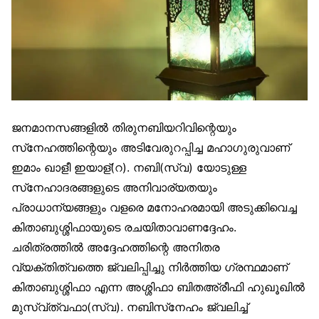
ജനമാനസങ്ങളിൽ തിരുനബിയറിവിന്റെയും
സ്‌നേഹത്തിന്റെയും അടിവേരുറപ്പിച്ച മഹാഗുരുവാണ്
ഇമാം ഖാളീ ഇയാള്(റ). നബി(സ്വ) യോടുള്ള
സ്‌നേഹാദരങ്ങളുടെ അനിവാര്യതയും
പ്രാധാന്യങ്ങളും വളരെ മനോഹരമായി അടുക്കിവെച്ച
കിതാബുശ്ശിഫായുടെ രചയിതാവാണദ്ദേഹം.
ചരിത്രത്തിൽ അദ്ദേഹത്തിന്റെ അനിതര
വ്യക്തിത്വത്തെ ജ്വലിപ്പിച്ചു നിർത്തിയ ഗ്രന്ഥമാണ്
കിതാബുശ്ശിഫാ എന്ന അശ്ശിഫാ ബിതഅ്‌രീഫി ഹുഖൂഖിൽ
മുസ്വ്ത്വഫാ(സ്വ). നബിസ്‌നേഹം ജ്വലിച്ച്