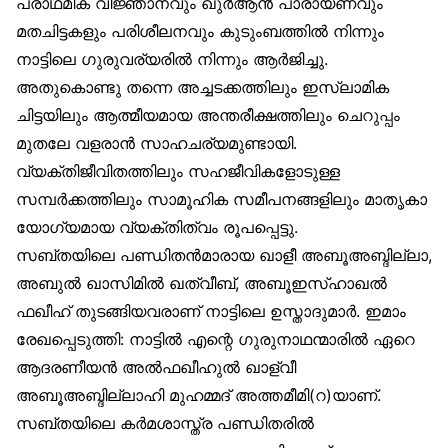
പ്രാഥമിക വിജ്ഞാനവും ഖുർആൻ പാരായണവും
മതചിട്ടകളും പരിശീലനവും കുടുംബത്തിൽ നിന്നും
നാട്ടിലെ ഗുരുവര്യരിൽ നിന്നും ആർജിച്ചു.
അതുകൊണ്ടു തന്നെ അച്ചടക്കത്തിലും ഇസ്‌ലാമിക
ചിട്ടയിലും ആത്മീയമായ അന്തരീക്ഷത്തിലും ചെറുപ്പം
മുതലേ വളരാൻ സാഹചര്യമുണ്ടായി.
വ്യക്തിജീവിതത്തിലും സഹജീവികളോടുള്ള
സമ്പർക്കത്തിലും സാമൂഹിക സമീപനങ്ങളിലും മാതൃകാ
യോഗ്യമായ വ്യക്തിത്വം രൂപപ്പെട്ടു.
സബ്തയിലെ പണ്ഡിതൻമാരായ ഖാളീ അബൂഅബ്ദില്ലാ,
അബുൽ ഖാസിമിൽ ഖത്വീബ്, അബൂഇസ്ഹാഖൽ
ഫഖീഹ് തുടങ്ങിയവരാണ് നാട്ടിലെ ഉസ്താദുമാർ. ഇമാം
രേഖപ്പെടുത്തി: നാട്ടിൽ എന്റെ ഗുരുനാഥന്മാരിൽ ഏറെ
ആദരണീയൻ അൽഫഖീഹുൽ ഖാള്വീ
അബൂഅബ്ദില്ലാഹി മുഹമ്മദ് അത്തമീമി(റ)യാണ്.
സബ്തയിലെ കർമശാസ്ത്ര പണ്ഡിതരിൽ