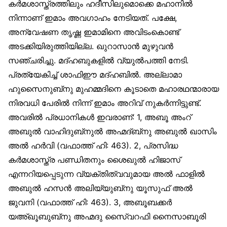
കര്‍മശാസ്ത്രത്തിലും ഹദീസിലുമൊക്കെ മഹാനില്‍
നിന്നാണ് ഇമാം അവഗാഹം നേടിയത്. പക്ഷേ,
അന്വേഷണ തൃഷ്ണ ഇമാമിനെ അവിടംകൊണ്ട്
അടക്കിയിരുത്തിയില്ല. ഖുറാസാന്‍ മുഴുവന്‍
സഞ്ചരിച്ചു. മദ്ഹബുകളില്‍ വ്യുല്‍പത്തി നേടി.
പ്രത്യേകിച്ച് ശാഫിഈ മദ്ഹബില്‍. അല്ലാമാ
ഹുസൈനുബ്‌നു മുഹമ്മദിനെ കൂടാതെ മഹാരഥന്മാരായ
നിരവധി പേരില്‍ നിന്ന് ഇമാം അറിവ് നുകര്‍ന്നിട്ടുണ്ട്.
അവരില്‍ പ്രധാനികള്‍ ഇവരാണ്: 1, അബൂ അംറ്
അബുല്‍ വാഹിദുബ്‌നുല്‍ അഹ്മദ്ബ്‌നു അബുല്‍ ഖാസിം
അല്‍ ഹര്‍വി (വഫാത്ത് ഹി: 463). 2, പ്രസിദ്ധ
കര്‍മശാസ്ത്ര പണ്ഡിതനും ശൈഖുല്‍ ഹിജാസ്
എന്നറിയപ്പെടുന്ന വ്യക്തിത്വവുമായ അല്‍ ഫാളില്‍
അബുല്‍ ഹസന്‍ അലിയ്യുബ്‌നു യൂസുഫ് അല്‍
ജുവനി (വഫാത്ത് ഹി: 463). 3, അബൂബക്കര്‍
യഅ്ഖൂബുബ്‌നു അഹ്മദു സൈ്വറഫി നൈസാബൂരി