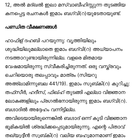
12, അല്‍ മദ്ഖല്‍ ഇലാ മസ്വാബീഹിസ്സുന്ന തുടങ്ങിയ
കനപ്പെട്ട രചനകള്‍ ഇമാം ബഗ്‌വി(റ)യുടേതായുണ്ട്.
പണ്ഡിത വീക്ഷണങ്ങള്‍
ഹാഫിള് ദഹബി പറയുന്നു: വൃത്തിയിലും
ശുദ്ധിയിലുമല്ലാതെ ഇമാം ബഗ്‌വി(റ) അധ്യാപനം
നടത്താറുണ്ടായിരുന്നില്ല. വളരെ മിതമായ
വേഷമായിരുന്നു സ്വീകരിച്ചിരുന്നത്. ഒരു വസ്ത്രവും
ചെറിയൊരു തലപ്പാവും മാത്രം (സിയറു
അഅ്‌ലാമിന്നുബല 441/19). ഇമാം സുബ്കി(റ) കുറിച്ചു:
തഫ്‌സീര്‍, ഹദീസ്, ഫിഖ്ഹ് തുടങ്ങി എല്ലാ വിജ്ഞാന
ലോകങ്ങളിലും പ്രഗല്‍ഭനായിരുന്നു ഇമാം ബഗ്‌വി(റ).
ബഗ്ദാദില്‍ അദ്ദേഹം വന്നിട്ടില്ല.
അവിടെയായിരുന്നെങ്കില്‍ ബഗ്ദാദ് ഒന്ന് കൂടി വിജ്ഞാന
ഭൂമികയില്‍ ശ്രദ്ധിക്കപ്പെടുമായിരുന്നു. എന്റെ പിതാവ്
തഖ്‌യുദ്ദീന്‍ സുബ്കി(റ) വലിയ ബഹുമാനമാണ് ഇമാം