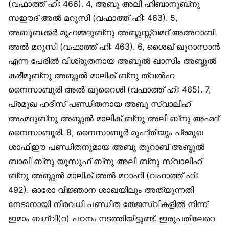
(വഫാത്ത് ഹി: 466). 4, അബൂ അലി ഹിബാനുബ്‌നു
സഈദ് അല്‍ മറൂസി (വഫാത്ത് ഹി: 463). 5,
അബൂബക്കര്‍ മുഹമ്മദുബ്‌നു അബ്ദുസ്സ്വമദ് അഅറാബി
അല്‍ മറൂസി (വഫാത്ത് ഹി: 463). 6, ശൈഖ് ഖുറാസാന്‍
എന്ന പേരില്‍ വിശ്രുതനായ അബുല്‍ ഖാസിം അബ്ദുല്‍
കരീമുബ്‌നു അബ്ദുല്‍ മാലിക് ബ്‌നു ത്വല്‍ഹ
നൈസാബൂരി അല്‍ ഖുറൈശി (വഫാത്ത് ഹി: 465). 7,
പ്രമുഖ ഹദീസ് പണ്ഡിതനായ അബൂ സ്വാലിഹ്
അഹ്മദുബ്‌നു അബ്ദുല്‍ മാലിക് ബ്‌നു അലി ബ്‌നു അഹ്മദ്
നൈസാബൂരി. 8, നൈസാബൂര്‍ മുഫ്തിയും പ്രമുഖ
ശാഫിഈ പണ്ഡിതനുമായ അബൂ തുറാബ് അബ്ദുല്‍
ബാഖി ബ്‌നു യൂസുഫ് ബ്‌നു അലി ബ്‌നു സ്വാലിഹ്
ബ്‌നു അബ്ദുല്‍ മാലിക് അല്‍ മറാഹി (വഫാത്ത് ഹി:
492). ഓരോ വിജ്ഞാന ശാഖയിലും അത്യുന്നതി
നേടാനായി നിരവധി പണ്ഡിത തേജസ്വികളില്‍ നിന്ന്
ഇമാം ബഗ്‌വി(റ) പഠനം നടത്തിയിട്ടുണ്ട്. ഇരുപതിലേറെ