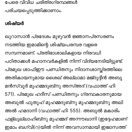
പേരെ വിവിധ ചരിത്രഗ്രന്ഥങ്ങള്‍
പരിചയപ്പെടുത്തിക്കാണാം.
ശിഷ്യര്‍
ഖുറാസാന്‍ പ്രദേശം മുഴുവന്‍ ജ്ഞാനപ്രസരണം
നടത്തിയ ഇമാമിന്റെ ശിഷ്യപരമ്പര വളരെ
സമ്പന്നമാണ്. പ്രതിഭാശാലികളായ നിരവധി
പഠിതാക്കള്‍ മഹാനവര്‍കളില്‍ നിന്ന് വിദ്യനേടിയിട്ടുണ്ട്.
പ്രമുഖ ശാഫിഈ പണ്ഡിതനും നിദാനശാസ്ത്രത്തിലെ
അതികായനുമായ ശൈഖ് അല്ലാമാ മജ്ദുദ്ദീന്‍ അബൂ
മന്‍സ്വൂര്‍ മുഹമ്മദുബ്‌നു അസ്അദ് (വഫാത്ത് ഹി:
571). പ്രമുഖ ഹദീസ് പണ്ഡിതനും ഗ്രന്ഥകാരനുമായ
അബുല്‍ ഫുതൂഹ് മുഹമ്മദുബ്‌നു മുഹമ്മദുബ്‌നു അലി
അല്‍ ഹമദാനി (വഫാത്ത് ഹി: 555). അബുല്‍ മകാരിം
ഫള്‌ലുല്ലാഹിബ്‌നു മുഹമ്മദ് അന്നൗഖാനി (ഇദ്ദേഹമാണ്
ഇമാം ബഗ്‌വി(റ)യില്‍ നിന്ന് അവസാനമായി ഇജാസത്ത്