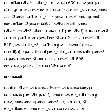
വാങ്ങിയ ശിഷ്യ പ്രമുഖന്‍. ഹിജ്‌റ 600 വരെ ഇദ്ദേഹം
ജീവിച്ചു. ഇദ്ദേഹത്തില്‍ നിന്നാണ് ദഹബിയുടെ ഗുരുവായ
ഫഖ്ര്‍ അലി ബ്‌നു ബുഖാരി ഇജാസത്ത് വാങ്ങുന്നത്.
തുടങ്ങിയവര്‍ ഇമാമിന്റെ പ്രതിഭാശാലികളായ
ശിഷ്യന്മാരില്‍ പ്രധാനികളാണ്. ഇമാമിന്റെ സഹോദരന്‍
ഹസനു ബ്‌നു മസ്ഊദ് അല്‍ ബഗ്‌വി (വഫാത്ത് ഹി:
529), തഫ്‌സീറുല്‍ കബീറിന്റെ രചയിതാവ് ഇമാം
റാസി(റ)യുടെ പിതാവ് ഉമറുബ്‌നു ഹസന്‍ ബ്‌നു അല്‍
ഹുസൈന്‍ അല്‍ റാസി (വഫാത്ത് ഹി: 606)
അടക്കമുള്ള ശിഷ്യനിര ദീര്‍ഘമാണ്.
രചനകള്‍
വിവിധ വിഷയങ്ങളിലും പ്രമേയങ്ങളിലുമായുള്ള
രചനകള്‍ ഇമാമിനുണ്ട്. 1, ഫതാവല്‍ മറൂസി (തന്റെ
ഗുരുവായ അബൂ അലി അല്‍ ഹുസൈനുല്‍
മറൂസിയുടെ ഫതാവയുടെ സമാഹാരം. പല