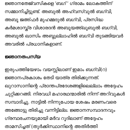
ജ്ഞാനതേജ്വസികളെ ‘ബഗ് ‘ ഗ്രാമം ലോകത്തിന്
സമ്മാനിച്ചിട്ടുണ്ട്. അബുല്‍ അഹ്‌വസ്വുല്‍ ബഗ്‌വി,
അബൂ ജഅ്ഫര്‍ മുഹമ്മദുല്‍ ബഗ്‌വി, പ്രസിദ്ധ
കര്‍മശാസ്ത്ര വിശാരദന്‍ അബൂയഅ്ഖൂബുല്‍ ബഗ്‌വി,
അബുല്‍ ഖാസിം അബ്ദുല്ലാഹില്‍ ബഗ്‌വി തുടങ്ങിയവര്‍
അവരില്‍ പ്രധാനികളാണ്.
ജ്ഞാനതപസ്യ
ഇരുപത്തിയേഴാം വയസ്സിലാണ് ഇമാം ബഗ്‌വി(റ)
ജ്ഞാനപ്രകാശം തേടി യാത്ര തിരിക്കുന്നത്.
ഖുറാസാനിന്റെ പ്രാന്തപ്രദേശങ്ങളിലെല്ലാം അദ്ദേഹം
ചുറ്റിക്കറങ്ങി. നിരവധി മഹാരഥന്മാരില്‍ നിന്ന് അറിവുകള്‍
സമ്പാദിച്ചു. നാട്ടില്‍ നിന്നുപോയ ശേഷം മരണംവരെ
അങ്ങോട്ടു തിരിച്ചു വന്നിട്ടില്ല. ജ്ഞാനസമ്പാദനവും
ഗ്രന്ഥരചനയുമായി മര്‍വ റൂദിലാണ് അദ്ദേഹം
താമസിച്ചത് (തുര്‍ക്കിസ്ഥാനിന്റെ അതിര്‍ത്തി