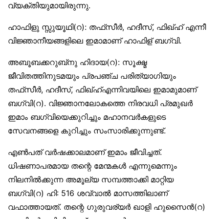
വ്യക്തിയുമായിരുന്നു.
ഹാഫിളു സ്സുയൂഥി(റ): തഫ്‌സീര്‍, ഹദീസ്, ഫിഖ്ഹ് എന്നീ
വിജ്ഞാനീയങ്ങളിലെ ഇമാമാണ് ഹാഫിള് ബഗ്‌വി.
അബൂബക്കറുബ്‌നു ഹിദായ(റ): സൂക്ഷ്മ
ജീവിതത്തിനുടമയും പ്രപഞ്ച പരിത്യാഗിയും
തഫ്‌സീര്‍, ഹദീസ്, ഫിഖ്ഹ്എന്നിവയിലെ ഇമാമുമാണ്
ബഗ്‌വി(റ). വിജ്ഞാനലോകത്തെ നിരവധി പ്രമുഖര്‍
ഇമാം ബഗ്‌വിയെക്കുറിച്ചും മഹാനവര്‍കളുടെ
സേവനങ്ങളെ കുറിച്ചും സംസാരിക്കുന്നുണ്ട്.
എണ്‍പത് വര്‍ഷക്കാലമാണ് ഇമാം ജീവിച്ചത്.
ധിഷണാപരമായ തന്റെ മേന്മകള്‍ എന്നുമെന്നും
നിലനില്‍ക്കുന്ന അമൂല്യ സമ്പത്താക്കി മാറ്റിയ
ബഗ്‌വി(റ) ഹി: 516 ശവ്വാല്‍ മാസത്തിലാണ്
വഫാത്തായത്. തന്റെ ഗുരുവര്യര്‍ ഖാളി ഹുസൈന്‍(റ)