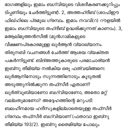
ഭാഗങ്ങളിലും ഇമാം ബഗ്‌വിയുടെ വിശദീകരണക്കുറിപ്പും
ടിപ്പണിയും ചേര്‍ത്തിട്ടുണ്ട്). 2, അത്തഹ്ദീബ് (ശാഫിഈ
ഫിഖ്ഹിലെ പ്രമുഖ ഗ്രന്ഥം. ഇമാം നവവി(റ) റൗളയില്‍
ഇമാം ബഗ്‌വിയുടെ തഹ്ദീബ് ഉദ്ധരിക്കുന്നത് കാണാം). 3,
മആലിമുത്തന്‍സീല്‍ (മുന്‍ഗാമികളുടെ
വീക്ഷണപ്രകാരമുള്ള ഖുര്‍ആന്‍ വ്യാഖ്യാനം.
തിരുനബി വചനങ്ങള്‍ ചേര്‍ത്ത് ആശയ വ്യക്തത
പകര്‍ന്നിട്ടുണ്ട്. ബിദ്അത്തുകാരുടെ പരമാചാര്യന്‍
ഇബ്‌നു തീമിയ്യ നല്‍കിയ ഒരു ഫത്‌വയിങ്ങനെ:
ഖുര്‍ആനിനോടും സുന്നത്തിനോടും കൂടുതല്‍
അടുത്തുനില്‍ക്കുന്ന തഫ്‌സീര്‍ ഏതാണ്?
ഖുര്‍ത്വുബിയാണോ ബഗ്‌വിയാണോ, അതോ മറ്റ്
വല്ലതുമാണോ? അദ്ദേഹത്തിന്റെ മറുപടി:
ബലഹീനമായ ഹദീസുകളില്ലാതെയുള്ള തഫ്‌സീര്‍
ഗ്രന്ഥം തഫ്‌സീര്‍ ബഗ്‌വിയാണ് (ഫതാവാ ഇബ്‌നു
തീമിയ്യ 193/2). ഇബ്‌നു തൈമിയ്യ പോലും