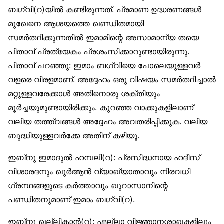
ബഗ്‌വി(റ)യില്‍ കണ്ടിരുന്നത്. പ്രമാണ ഉദ്ധരണങ്ങള്‍
മുഖേനെ ആശയത്തെ ഖണ്ഡിതമായി
സമര്‍ത്ഥിക്കുന്നതില്‍ ഇമാമിന്റെ അസാമാന്യ തയെ
പിതാവ് പ്രത്യേകം പ്രശംസിക്കാറുണ്ടായിരുന്നു.
പിതാവ് പറഞ്ഞു: ഇമാം ബഗ്‌വിയെ പോലെയുള്ളവര്‍
വളരെ വിരളമാണ്. അദ്ദേഹം ഒരു വിഷയം സമര്‍ത്ഥിച്ചാല്‍
മറ്റുള്ളവരേക്കാള്‍ അതിനൊരു ശക്തിയും
മൂര്‍ച്ചയുമുണ്ടായിരിക്കും. കുറഞ്ഞ വാക്കുകളിലാണ്
വലിയ തത്ത്വങ്ങള്‍ അദ്ദേഹം അവതരിപ്പിക്കുക. വലിയ
ബുദ്ധിയുള്ളവര്‍ക്കേ അതിന് കഴിയൂ.
ഇബ്‌നു ഇമാദുല്‍ ഹമ്പലി(റ): പ്രസിദ്ധനായ ഹദീസ്
വിശാരദനും ഖുര്‍ആന്‍ വ്യാഖ്യാതാവും നിരവധി
ഗ്രന്ഥങ്ങളുടെ കര്‍ത്താവും ഖുറാസാനിന്റെ
പണ്ഡിതനുമാണ് ഇമാം ബഗ്‌വി(റ).
ഇബ്‌നു ഖല്ലികാന്‍(റ): എല്ലാ വിജ്ഞാനശാഖകളിലും