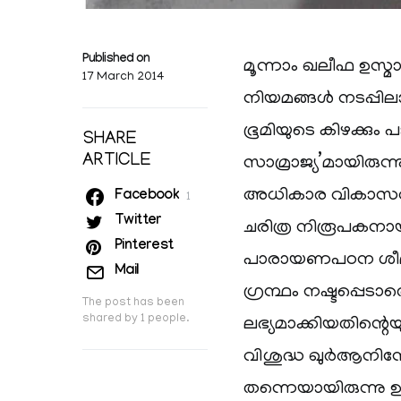
Published on
മൂന്നാം ഖലീഫ ഉസ്മ
17 March 2014
നിയമങ്ങള്‍ നടപ്പില
ഭൂമിയുടെ കിഴക്കും പ
SHARE
ARTICLE
സാമ്രാജ്യ’മായിരുന
അധികാര വികാസവിജ
Facebook
1
Twitter
ചരിത്ര നിരൂപകനായ 
Pinterest
പാരായണപഠന ശീലത്
Mail
ഗ്രന്ഥം നഷ്ടപ്പെട
The post has been
shared by
1
people.
ലഭ്യമാക്കിയതിന്റെ
വിശുദ്ധ ഖുര്‍ആനിന
തന്നെയായിരുന്നു ഉസ