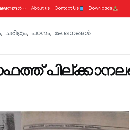
േഖനങ്ങള്‍
About us
Contact Us
Downloads
ം
ചരിത്രം
പഠനം
ലേഖനങ്ങള്‍
ാഫത്ത് പില്ക്കാനല