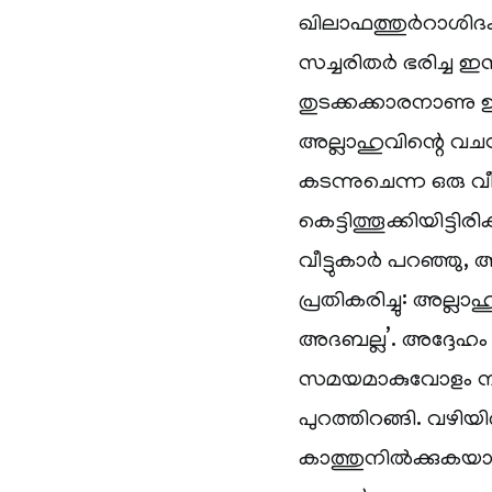
ഖിലാഫത്തുര്‍റാശിദക
സച്ചരിതര്‍ ഭരിച്ച ഇ
തുടക്കക്കാരനാണു ഉ
അല്ലാഹുവിന്റെ വ
കടന്നുചെന്ന ഒരു വീ
കെട്ടിത്തൂക്കിയിട്
വീട്ടുകാര്‍ പറഞ്ഞ
പ്രതികരിച്ചു: അല്ലാ
അദബല്ല’. അദ്ദേഹം
സമയമാകുവോളം നാവടക
പുറത്തിറങ്ങി. വഴിയ
കാത്തുനില്‍ക്കുകയാ