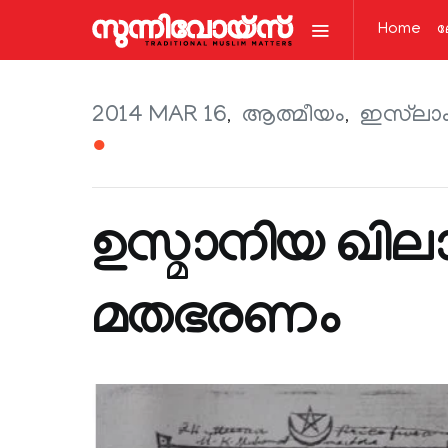
Home
ല
2014 MAR 16
ആത്മീയം
ഇസ്‌ലാ
●
ഉസ്മാനിയ ഖില
മതഭരണം