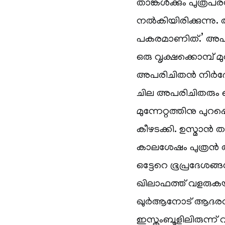
താങ്കള്‍ക്കും പുത്
നല്‍കിയിരിക്കുന്നു
പകരമാണിത്.’ അപരി
ഒരു വൃക്ഷക്കൊമ്പ് മ
അപരിചിതന്‍ നിര്‍ദ
ചില അപരിചിതരും ഒത
മുന്നേറ്റത്തിനു പു
കീഴടക്കി. ഉസ്മാന്
കാലശേഷം പുത്രന്
ഒട്ടേറെ ഭൂപ്രദേശങ്
ഖിലാഫത്ത് വളരുകയാ
ഖുര്‍ആനോട് ആദരവു 
ഇസ്തംബൂളിലിരുന്ന് വ