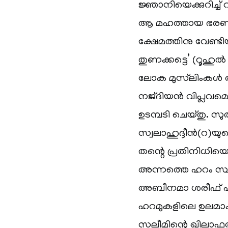
ജ്ഞാനിയെക്കുറിച്ച് വ
ആ മഹത്തായ ഭരണം ന
ക്ഷേമത്തിനു വേണ്ടി
തുണക്കട്ടെ’ (റൂഹു
ലോക മുസ്‌ലിംകള്‍
നജ്ദിയന്‍ വിപ്ലവമൊ
ഉടമ്പടി ചെയ്തു. സുല
സ്വലാഹുദ്ദീന്‍(റ)യു
തന്റെ പ്രതിനിധിയ
അന്നത്തെ ഹറം സ്ഥ
അബീനമാ ശരീഫ് എന്ന
ഹറമുകളിലെ ഉലമാക്
സലീമിന്റെ ഖിലാഫത