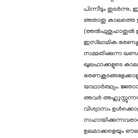
പിന്നീടും തുടര്‍ന
അതാതു കാലത്തെ ഉസ്
(അല്‍ഫുതൂഹാതുല്‍ 
ഇസ്‌ലാമിക ഭരണകൂട
സമ്മതിക്കുന്ന ഖണ്
ഖുലഫാക്കളുടെ കാ
ഭരണകൂടങ്ങളേക്കാളു
യാഥാര്‍ത്ഥ്യം. ജ്
അവര്‍ അഹ്ലുസ്സുന്
വിശ്വാസം ഉള്‍ക്കൊ
സഹായിക്കുന്നവരാ
ഉലമാക്കളെയും ഔലി