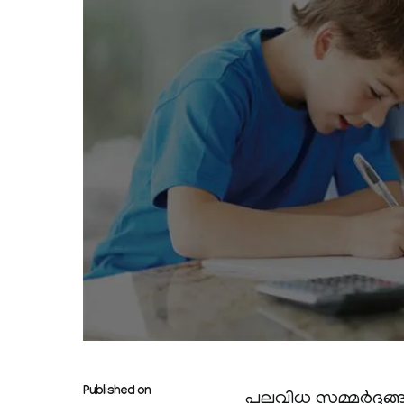
Published on
പലവിധ സമ്മർദ്ദങ്ങള