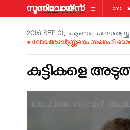
Home
ല
2016 SEP 01
കുടുംബം
മനഃശാസ്ത്ര
● ഡോ.അബ്ദുസ്സലാം സഖാഫി ഓമശ്
കുട്ടികളെ അടു