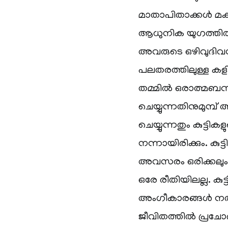
മാതാപിതാക്കൾ മക്കള
ആധുനിക യുഗത്തിൽ 
അവരുടെ ഒഴിവുദിവ
പലതരത്തിലുള്ള കളി
തമ്മിൽ ഒരാത്മബന്
ചെയ്യുന്നതിനുമുമ്പ്
ചെയ്യുന്നതും കുട്
നന്നായിരിക്കും. കു
അവസരം ഒരിക്കലും ന
ഒരേ രീതിയിലല്ല. കു
അംഗീകാരങ്ങൾ നൽകു
ജീവിതത്തിൽ പ്രച