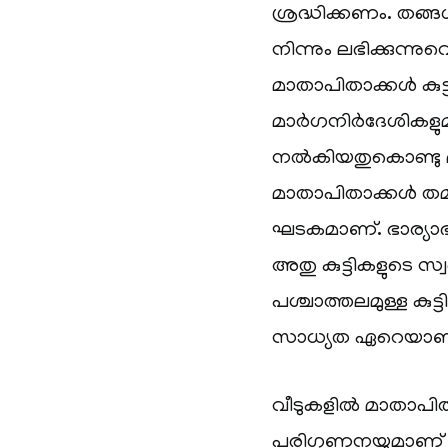
ശ്രദ്ധിക്കണം. തങ്ങ
നിന്നും ലഭിക്കുന്ന
മാതാപിതാക്കൾ കുട്
മാർഗനിർദേശികളുമായ
നൽകിയതുകൊണ്ടു മാ
മാതാപിതാക്കൾ തമ്മ
ഘടകമാണ്. ഭാര്യാഭർ
അതു കുട്ടികളുടെ സ
പശ്ചാത്തലമുള്ള കുട
സാധ്യത ഏറെയാണ
വീടുകളിൽ മാതാപിതാ
പരിഗണനയുമാണ് അവർ