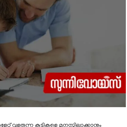
േറ്റ് വളരുന്ന കുട്ടികളെ മനസ്സിലാക്കാനും