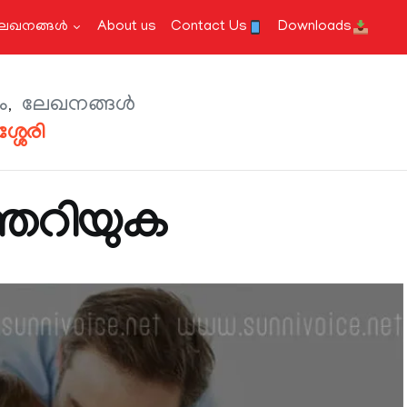
േഖനങ്ങള്‍
About us
Contact Us
Downloads
ം
ലേഖനങ്ങള്‍
ശേരി
ത്തറിയുക