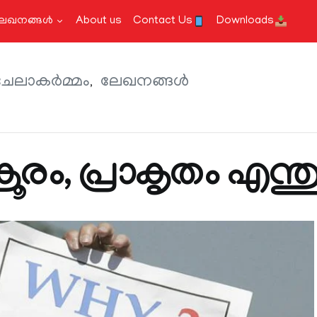
േഖനങ്ങള്‍
About us
Contact Us
Downloads
േലാകർമ്മം
ലേഖനങ്ങള്‍
ൂരം, പ്രാകൃതം എന്