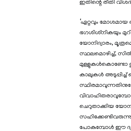
ഇതിന്റെ രീതി വിശദ
‘ഏറ്റവും മോശമായ
ഭഗശിശ്‌നികയും മുറ
യോനിദ്വാരം, മൂത്ര
സ്ഥലമൊഴിച്ച്, സി
മുള്ളുകൾകൊണ്ടോ തുന്
കാലുകൾ അടുപ്പിച്ച്
സ്ഥിരമാവുന്നതിനു
വിവാഹിതരാവുമ്പോൾ 
ചെറുതാക്കിയ യോനീദ
സഹിക്കേണ്ടിവരുന്ന
പോകുമ്പോൾ ഈ ദ്വാരം