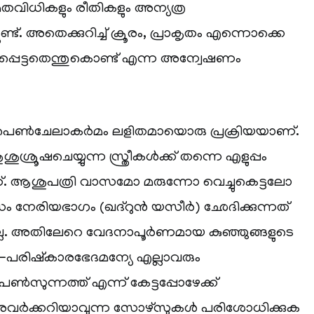
െ മതവിധികളും രീതികളും അന്യത്ര
്ടുണ്ട്. അതെക്കുറിച്ച് ക്രൂരം, പ്രാകൃതം എന്നൊക്കെ
െട്ടതെന്തുകൊണ്ട് എന്ന അന്വേഷണം
 പെൺചേലാകർമം ലളിതമായൊരു പ്രക്രിയയാണ്.
ശ്രൂഷചെയ്യുന്ന സ്ത്രീകൾക്ക് തന്നെ എളുപ്പം
്. ആശുപത്രി വാസമോ മരുന്നോ വെച്ചുകെട്ടലോ
ം നേരിയഭാഗം (ഖദ്‌റുൻ യസീർ) ഛേദിക്കുന്നത്
ുമല്ല. അതിലേറെ വേദനാപൂർണമായ കുഞ്ഞുങ്ങളുടെ
-പരിഷ്‌കാരഭേദമന്യേ എല്ലാവരും
പെൺസുന്നത്ത് എന്ന് കേട്ടപ്പോഴേക്ക്
അവർക്കറിയാവുന്ന സോഴ്‌സുകൾ പരിശോധിക്കുക