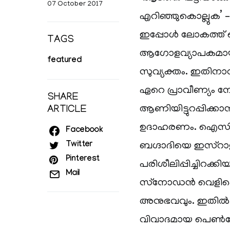
07 October 2017
എറിഞ്ഞുകൊല്ലുക’ –
ഇപ്പോൾ ലോകത്ത് 
TAGS
ആഗോളവ്യാപകമായ 
featured
സുവ്യക്തം. ഇതിനാവ
ഏറെ പ്രാവീണ്യം നേ
SHARE
ആണിയിട്ടുറപ്പിക്കാ
ARTICLE
ഉദാഹരണം. ഐസിസ
Facebook
Twitter
ബഗ്ദാദിയെ ഇസ്‌റാ
Pinterest
പരിശീലിപ്പിച്ചിറക
Mail
സ്‌നോഡൻ വെളിപ്പ
അനുഭവവും. ഇതിൽ 
വിവാദമായ പെൺച