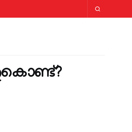
തുകൊണ്ട്?