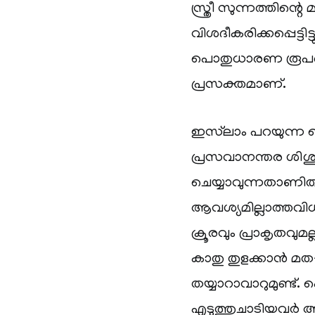
സ്ത്രീ സുന്നത്തിന്റ
വിശദീകരിക്കപ്പെട്ടിട
പൊതുധാരണ രൂപപ്പ
പ്രസക്തമാണ്.
ഇസ്‌ലാം പറയുന്ന
പ്രസവാനന്തര ശിശുശു
ചെയ്യാവുന്നതാണിത
ആവശ്യമില്ലാത്തവിധ
ക്രൂരവും പ്രാകൃതവ
കാതു തുളക്കാൻ മത
തയ്യാറാവാറുമുണ്ട്. 
എടുത്തുചാടിയവർ 