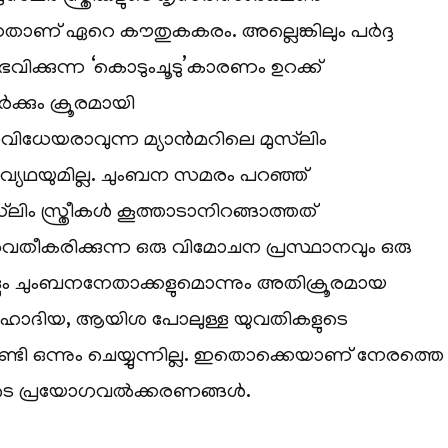
ണ് ഏറെ കൗതുകകരം. അല്ലെങ്കിലും പർദ്ദ
ഭവിക്കുന്ന ‘കൊടുംചൂടു’കാരണം ഉറക്ക്
ർക്കും ക്രൂരമായി
ധേയരാവുന്ന മ്യാൻമറിലെ മുസ്‌ലിം
 ഒരു വ്യഥയുമില്ല. ചുംബന സമരം പറഞ്ഞ്
്‌ലിം സ്ത്രീകൾ കൂത്താടാനിറങ്ങാത്തത്
ർവതീകരിക്കുന്ന ഒരു വിമോചന പ്രസ്ഥാനവും ഒരു
കളും ചുംബനനേതാക്കളുമൊന്നും അതിക്രൂരമായ
്ന ഹാദിയ, ആയിശ പോലുള്ള യുവതികളുടെ
വേണ്ടി ഒന്നും ചെയ്യുന്നില്ല. ഇതൊക്കെയാണ് നേരത്തെ
യുടെ പ്രയോഗവൽക്കരണങ്ങൾ.