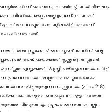
നെറ്റിൽ നിന്ന് പെൺസുന്നത്തിന്റെതായി ഭീകരവും
രങ്ങളും വീഡിയോകളും ലഭ്യവുമാണ്. ഇതാണ്
 എന്ന് ബോധപൂർവം തെറ്റിദ്ധരിച്ചിടത്താണ്
ദ്ധം പിണഞ്ഞത്.
്ത നരവംശശാസ്ത്രജ്ഞൻ ഡെസ്മണ്ട് മോറിസിന്റെ
്തകം (പരിഭാഷ: കെ. കുഞ്ഞികൃഷ്ണൻ) മാതൃഭൂമി
്ട്. പ്രസ്തുത പുസ്തകത്തിൽ സ്ത്രീ പരിച്ഛേദനയെക്കുറിച്ച്
രൈണ പ്രജനനാവയവങ്ങളുടെ ബാഹ്യഭാഗങ്ങൾ
യോ ഛേദിച്ചുകളയുന്ന സമ്പ്രദായം (പുറം. 218)
 ലൈംഗികാവയവങ്ങളുടെ ബാഹ്യഭാഗം മുഴുവനായോ
ചുകളയൽ തീർച്ചയായും ക്രൂരം തന്നെയാണല്ലോ.