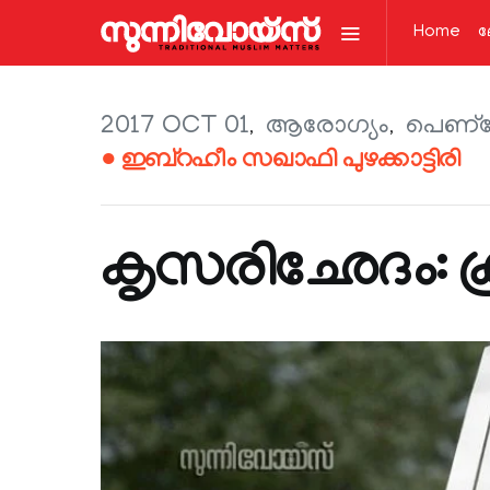
Home
ല
2017 OCT 01
ആരോഗ്യം
പെണ്ച
● ഇബ്‌റഹീം സഖാഫി പുഴക്കാട്ടിരി
കൃസരിഛേദം: ക്ര