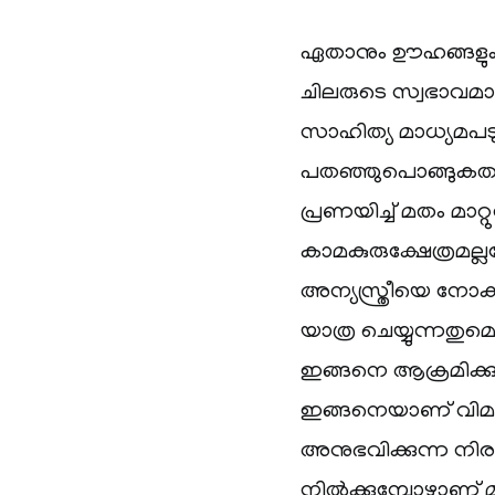
ഏതാനും ഊഹങ്ങളും സങ
ചിലരുടെ സ്വഭാവമ
സാഹിത്യ മാധ്യമപ
പതഞ്ഞുപൊങ്ങുകതന്
പ്രണയിച്ച് മതം മാ
കാമകുരുക്ഷേത്രമല്ല
അന്യസ്ത്രീയെ നോക്കു
യാത്ര ചെയ്യുന്നത
ഇങ്ങനെ ആക്രമിക്ക
ഇങ്ങനെയാണ് വിമർ
അനുഭവിക്കുന്ന നി
നിൽക്കുമ്പോഴാണ് മ