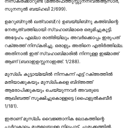
നിസ്‌കരിക്കാറുണ്ട് (മഅ്‌രിഫത്തുസ്സുനനിവല്‍ആസാര്‍,
സുനനുല്‍ ബയ്ഹഖി 2/699).
ഉമറുബ്‌നുല്‍ ഖത്വാബ്(റ) ഉബയ്യിബ്‌നു കഅ്ബിന്റെ
നേതൃത്വത്തിലായി സ്വഹാബിമാരെ ഒരുമിച്ചുകൂട്ടി.
അദ്ദേഹം എല്ലാ രാത്രിയിലും അവര്‍ക്കൊപ്പം ഇരുപത്
റക്അത്ത് നിസ്‌കരിച്ചു. ഒരാളും അതിനെ എതിര്‍ത്തില്ല.
അതിനാല്‍ ഇത് സ്വഹാബിമാരില്‍ നിന്നുള്ള ഇജ്മാഅ്
ആണ് (ബദാഇഉസ്സനാഇഅ്. 1/288).
മുസ്‌ലിം കൂട്ടായ്മയില്‍ നിന്നകന്ന് എട്ട് റക്അത്തില്‍
മതിയാക്കുകയും മുസ്‌ലിംകളെ ബിദ്അത്ത്
ആരോപിക്കുകയും ചെയ്യുന്നവര്‍ അവരുടെ
ആഖിബത്ത് സൂക്ഷിച്ചുകൊള്ളട്ടെ (ഫൈളുല്‍കബീര്‍
1/181).
ഇതാണ് മുസ്‌ലിം വൈജ്ഞാനിക ലോകത്തിന്റെ
പൂര്‍വകാലം മുതലേയുള്ള നിലപാട്. ചുരുക്കത്തില്‍,