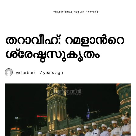
തറാവീഹ്: റമളാന്‍റെ
ശ്രേഷ്ഠസുകൃതം
vistarbpo
7 years ago