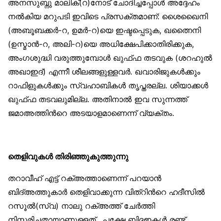
അനസുബ്നു മാലിക്(റ)നോട് ചോദിച്ചപ്പോള്‍ അദ്ദേഹം
നല്‍കിയ മറുപടി ഇവിടെ പ്രസക്തമാണ്: ശൈഖൈനി
(അബൂബക്കര്‍-റ, ഉമര്‍-റ)യെ ഇഷ്ടപ്പെടുക, ഖത്നൈനി
(ഉസ്മാന്‍-റ, അലി-റ)യെ അധിക്ഷേപിക്കാതിരിക്കുക,
അംഗശുദ്ധി വരുത്തുമ്പോള്‍ ഖുഫ്ഫ തടവുക (ശറഹുല്‍
അഖാഇദ്) എന്നീ ശീലങ്ങളുള്ളവര്‍. ഖവാരിജുകള്‍ക്കും
റാഫിളുകള്‍ക്കും സ്വഹാബികള്‍ തൃപ്തരല്ല. ശിയാക്കള്‍
ഖുഫ്ഫ തടവലുമില്ല. അതിനാല്‍ ഇവ സുന്നത്ത്
ജമാഅത്തിന്‍റെ അടയാളമാണെന്ന് വ്യക്തം.
തെളിവുകള്‍ തിരിഞ്ഞുകുത്തുന്നു
തറാവീഹ് എട്ട് റക്അത്താണെന്ന് പറയാന്‍
ബിദ്അത്തുകാര്‍ തെളിവാക്കുന്ന വിത്റിന്‍റെ ഹദീസില്‍
റസൂല്‍(സ്വ) നാലു റക്അത്ത് ചേര്‍ത്തി
നിസ്കരിച്ചതായാണുള്ളത്. പക്ഷേ ബിദഇകള്‍ രണ്ട്