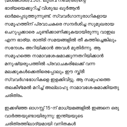
(മിശ്കാത്ത്/250). ലൂത്വ് നബി(അ)ന്റെ
ഭാര്യയെക്കുറിച്ച് വിശുദ്ധ ഖുർആൻ
ഓർമപ്പെടുത്തുന്നുണ്ട്. സ്വവർഗാനുരാഗികളായ
സമൂഹത്തിന് പ്രവാചകരെ സന്ദർശിച്ച സുമുഖരായ
ചെറുപ്പക്കാരെ ചൂണ്ടിക്കാണിക്കുകയായിരുന്നു വാഇല
എന്ന ഭാര്യ. രാത്രി സമയങ്ങളിൽ തീ കത്തിച്ചെങ്കിലും
സന്ദേശം അറിയിക്കാൻ അവൾ മുതിർന്നു. ആ
സമൂഹത്തെ നാമാവശേഷമാക്കുന്നതറിയിക്കാൻ
മനുഷ്യരൂപത്തിൽ പ്രവാചകരിലേക്ക് വന്ന
മലക്കുകൾക്കെതിരെപ്പോലും ഈ സ്ത്രീ
സ്വവർഗഭോഗികളെ ഇളക്കിവിട്ടു. ആ സമൂഹത്തെ
തലകീഴ്‌മേൽ മറിച്ച് അല്ലാഹു നാമാവശേഷമാക്കിയതു
ചരിത്രം.
ഇക്കഴിഞ്ഞ ഓഗസ്റ്റ് 15-ന് മാധ്യമങ്ങളിൽ ഇങ്ങനെ ഒരു
വാർത്തയുണ്ടായിരുന്നു: ഇന്ത്യയുടെ
ചരിത്രത്തിലാദ്യമായി വനിതകൾ