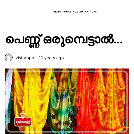
പെണ്ണ് ഒരുമ്പെട്ടാൽ…
vistarbpo
11 years ago