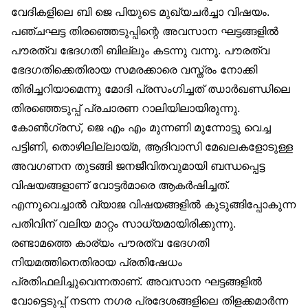
വേദികളിലെ ബി ജെ പിയുടെ മുഖ്യചർച്ചാ വിഷയം.
പഞ്ചഘട്ട തിരഞ്ഞെടുപ്പിന്റെ അവസാന ഘട്ടങ്ങളിൽ
പൗരത്വ ഭേദഗതി ബില്ലും കടന്നു വന്നു. പൗരത്വ
ഭേദഗതിക്കെതിരായ സമരക്കാരെ വസ്ത്രം നോക്കി
തിരിച്ചറിയാമെന്നു മോദി പ്രസംഗിച്ചത് ഝാർഖണ്ഡിലെ
തിരഞ്ഞെടുപ്പ് പ്രചാരണ റാലിയിലായിരുന്നു.
കോൺഗ്രസ്, ജെ എം എം മുന്നണി മുന്നോട്ടു വെച്ച
പട്ടിണി, തൊഴിലില്ലായ്മ, ആദിവാസി മേഖലകളോടുള്ള
അവഗണന തുടങ്ങി ജനജീവിതവുമായി ബന്ധപ്പെട്ട
വിഷയങ്ങളാണ് വോട്ടർമാരെ ആകർഷിച്ചത്.
എന്നുവെച്ചാൽ വ്യാജ വിഷയങ്ങളിൽ കുടുങ്ങിപ്പോകുന്ന
പതിവിന് വലിയ മാറ്റം സാധ്യമായിരിക്കുന്നു.
രണ്ടാമത്തെ കാര്യം പൗരത്വ ഭേദഗതി
നിയമത്തിനെതിരായ പ്രതിഷേധം
പ്രതിഫലിച്ചുവെന്നതാണ്. അവസാന ഘട്ടങ്ങളിൽ
വോട്ടെടുപ്പ് നടന്ന നഗര പ്രദേശങ്ങളിലെ തിളക്കമാർന്ന