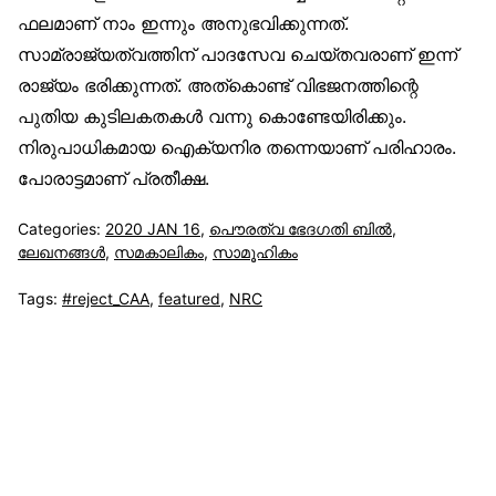
ഫലമാണ് നാം ഇന്നും അനുഭവിക്കുന്നത്.
സാമ്രാജ്യത്വത്തിന് പാദസേവ ചെയ്തവരാണ് ഇന്ന്
രാജ്യം ഭരിക്കുന്നത്. അത്‌കൊണ്ട് വിഭജനത്തിന്റെ
പുതിയ കുടിലകതകൾ വന്നു കൊണ്ടേയിരിക്കും.
നിരുപാധികമായ ഐക്യനിര തന്നെയാണ് പരിഹാരം.
പോരാട്ടമാണ് പ്രതീക്ഷ.
Categories:
2020 JAN 16
,
പൌരത്വ ഭേദഗതി ബിൽ
,
ലേഖനങ്ങള്‍
,
സമകാലികം
,
സാമൂഹികം
Tags:
#reject_CAA
,
featured
,
NRC
സുന്നിവോയ്‌സ്
All Rights Reserved © 2021 Sunnivoice. | Developed
with ❤️ by
Salbiz Infotech