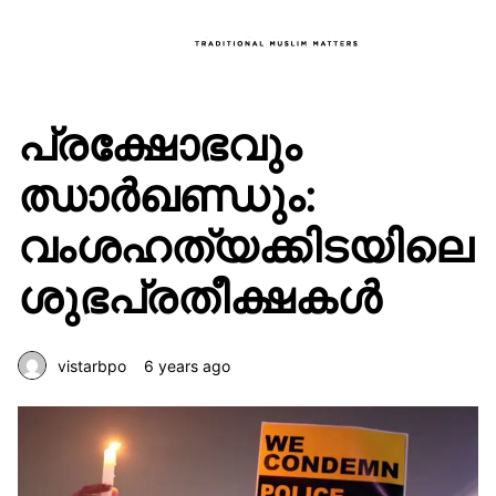
പ്രക്ഷോഭവും
ഝാർഖണ്ഡും:
വംശഹത്യക്കിടയിലെ
ശുഭപ്രതീക്ഷകൾ
vistarbpo
6 years ago