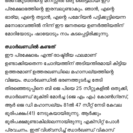
ഭരണകൂടത്തിന്റെ മനസ്സിൽ ഒരു ഞെട്ടലായി ഈ
പ്രക്ഷോഭത്തിന്റെ ഇരമ്പലുണ്ടാകും. ഞാൻ, എന്റെ
ഭാര്യ, എന്റെ തട്ടാൻ, എന്റെ പമേറിയൻ പട്ടിക്കുട്ടിയെന്ന
മനോഭാവത്തിൽ നിന്ന് ഈ ജനതയെ ഉണർത്തിയതിന്
മോദിയോടും ഷായോടും നാം കടപ്പെട്ടിരിക്കുന്നു.
ഝാർഖണ്ഡിൽ കണ്ടത്
ഈ പ്രക്ഷോഭം എന്ത് രാഷ്ട്രീയ ഫലമാണ്
ഉണ്ടാക്കിയതെന്ന ചോദ്യത്തിന് അടിയന്തിരമായി കിട്ടിയ
ഉത്തരമാണ് ഉത്തരഖണ്ഡിലെ മഹാസഖ്യത്തിന്റെ
വിജയം. ഝാർഖണ്ഡിൽ ഭരണത്തുടർച്ച തേടി
തിരഞ്ഞെടുപ്പിനെ ബി ജെ പിയെ 25 സീറ്റുകളിൽ ഒതുക്കി,
ഝാർഖണ്ഡ് മുക്തി മോർച്ച (ജെ എം എം) കോൺഗ്രസ്,
ആർ ജെ ഡി മഹാസഖ്യം 81ൽ 47 സീറ്റ് നേടി കേവല
ഭൂരിപക്ഷം(41) നേടുകയായിരുന്നു. ആർക്കും
ഭൂരിപക്ഷമുണ്ടാകില്ലെന്നായിരുന്നു എക്‌സിറ്റ് പോൾ
പ്രവചനം. ഇത് വിശ്വസിച്ച് ഝാർഖണ്ഡ് വികാസ്