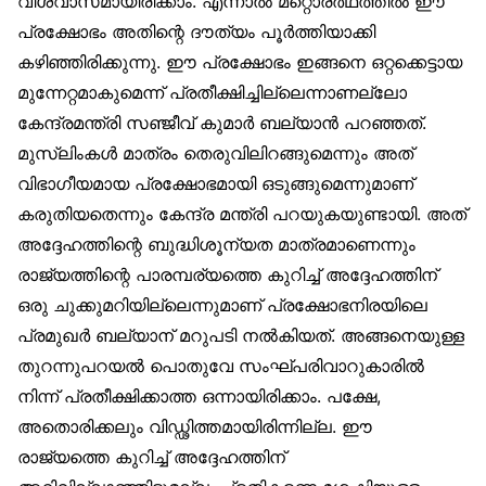
വിശ്വാസമായിരിക്കാം. എന്നാൽ മറ്റൊരർഥത്തിൽ ഈ
പ്രക്ഷോഭം അതിന്റെ ദൗത്യം പൂർത്തിയാക്കി
കഴിഞ്ഞിരിക്കുന്നു. ഈ പ്രക്ഷോഭം ഇങ്ങനെ ഒറ്റക്കെട്ടായ
മുന്നേറ്റമാകുമെന്ന് പ്രതീക്ഷിച്ചില്ലെന്നാണല്ലോ
കേന്ദ്രമന്ത്രി സഞ്ജീവ് കുമാർ ബല്യാൻ പറഞ്ഞത്.
മുസ്‌ലിംകൾ മാത്രം തെരുവിലിറങ്ങുമെന്നും അത്
വിഭാഗീയമായ പ്രക്ഷോഭമായി ഒടുങ്ങുമെന്നുമാണ്
കരുതിയതെന്നും കേന്ദ്ര മന്ത്രി പറയുകയുണ്ടായി. അത്
അദ്ദേഹത്തിന്റെ ബുദ്ധിശൂന്യത മാത്രമാണെന്നും
രാജ്യത്തിന്റെ പാരമ്പര്യത്തെ കുറിച്ച് അദ്ദേഹത്തിന്
ഒരു ചുക്കുമറിയില്ലെന്നുമാണ് പ്രക്ഷോഭനിരയിലെ
പ്രമുഖർ ബല്യാന് മറുപടി നൽകിയത്. അങ്ങനെയുള്ള
തുറന്നുപറയൽ പൊതുവേ സംഘ്പരിവാറുകാരിൽ
നിന്ന് പ്രതീക്ഷിക്കാത്ത ഒന്നായിരിക്കാം. പക്ഷേ,
അതൊരിക്കലും വിഡ്ഢിത്തമായിരിന്നില്ല. ഈ
രാജ്യത്തെ കുറിച്ച് അദ്ദേഹത്തിന്