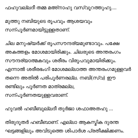
ഫഹുവല്ലദീ തമ്മ മഅ്നാഹു വസ്വൂറത്തുഹു….
മുത്തു നബിയുടെ രൂപവും ആശയവും
സന്പൂര്‍ണമായിട്ടുള്ളതാണ്.
ചില മനുഷ്യര്‍ക്ക് രൂപസൗന്ദര്യമുണ്ടാവും. പക്ഷേ
അകത്തളം മോശമായിരിക്കും. ചിലരുടെ അന്തരംഗം
സൗന്ദര്യാത്മകവും ശരീരം വിരൂപവുമായിരിക്കും.
എന്നാല്‍ ശരീരഭംഗി മോശമല്ലാത്ത അന്തരംഗമുള്ളവര്‍
തന്നെ അതില്‍ പരിപൂര്‍ണരല്ല. നബി(സ്വ) ഈ
രണ്ടിലും പൂര്‍ണത മാത്രമല്ല,
സന്പൂര്‍ണതയുള്ളവരാണ്.
ഹുവല്‍ ഹബീബുല്ലദീ തുര്‍ജാ ശഫാഅതഹു …
തിരുദൂതര്‍ ഹബീബാണ്. എല്ലാ ആകസ്മിക ദുരന്ത
ഘട്ടങ്ങളിലും അവിടുത്തെ ശിപാര്‍ശ പ്രതീക്ഷിക്കണം.