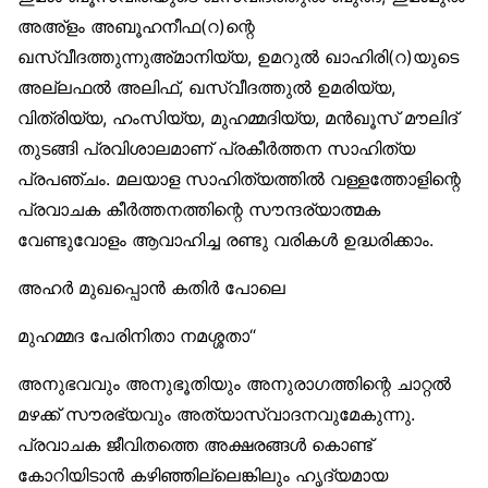
അഅ്ളം അബൂഹനീഫ(റ)ന്റെ
ഖസ്വീദത്തുന്നുഅ്മാനിയ്യ, ഉമറുല്‍ ഖാഹിരി(റ)യുടെ
അല്ലഫല്‍ അലിഫ്, ഖസ്വീദത്തുല്‍ ഉമരിയ്യ,
വിത്രിയ്യ, ഹംസിയ്യ, മുഹമ്മദിയ്യ, മന്‍ഖൂസ് മൗലിദ്
തുടങ്ങി പ്രവിശാലമാണ് പ്രകീര്‍ത്തന സാഹിത്യ
പ്രപഞ്ചം. മലയാള സാഹിത്യത്തില്‍ വള്ളത്തോളിന്റെ
പ്രവാചക കീര്‍ത്തനത്തിന്റെ സൗന്ദര്യാത്മക
വേണ്ടുവോളം ആവാഹിച്ച രണ്ടു വരികള്‍ ഉദ്ധരിക്കാം.
അഹര്‍ മുഖപ്പൊന്‍ കതിര്‍ പോലെ
മുഹമ്മദ പേരിനിതാ നമശ്ശതാ“
അനുഭവവും അനുഭൂതിയും അനുരാഗത്തിന്റെ ചാറ്റല്‍
മഴക്ക് സൗരഭ്യവും അത്യാസ്വാദനവുമേകുന്നു.
പ്രവാചക ജീവിതത്തെ അക്ഷരങ്ങള്‍ കൊണ്ട്
കോറിയിടാന്‍ കഴിഞ്ഞില്ലെങ്കിലും ഹൃദ്യമായ