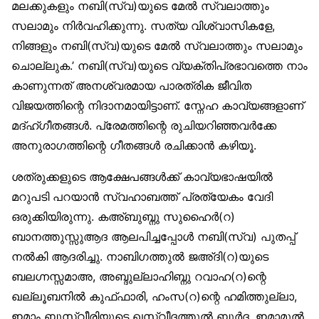
മലക്കുകളും നബി(സ്വ)യുടെ മേല്‍ സ്വലാത്തും
സലാമും നിര്‍വഹിക്കുന്നു. സത്യ വിശ്വാസികളേ,
നിങ്ങളും നബി(സ്വ)യുടെ മേല്‍ സ്വലാത്തും സലാമും
ചൊല്ലുക.’ നബി(സ്വ)യുടെ വ്യക്തിപ്രഭാവത്തെ നാം
കാണുന്നത് അനശ്വരമായ പാരത്രിക ജീവിത
വിജയത്തിന്റെ നിദാനമായിട്ടാണ്. സ്നേഹ കാവ്യങ്ങളാണ്
മദ്ഹ്ഗീതങ്ങള്‍. പ്രേമത്തിന്റെ രുചിയറിഞ്ഞവര്‍ക്കേ
അനുരാഗത്തിന്റെ ഗീതങ്ങള്‍ രചിക്കാന്‍ കഴിയൂ.
ശത്രുക്കളുടെ ആക്ഷേപങ്ങള്‍ക്ക് കാവ്യഭാഷയില്‍
മറുപടി പറയാന്‍ സ്വഹാബത്ത് പ്രത്യേകം വേദി
ഒരുക്കിയിരുന്നു. കഅ്ബുബ്നു സുഹൈര്‍(റ)
ബാനത്തുസ്സുആദ ആലപിച്ചപ്പോള്‍ നബി(സ്വ) പുതപ്പ്
നല്‍കി ആദരിച്ചു. നാബിഗത്തുല്‍ ജഅ്ദി(റ)യുടെ
ബലഗ്നസ്സമാഅ, അബ്ദുല്ലാഹിബ്നു റവാഹ(റ)ന്റെ
ഖല്ലൂബനില്‍ കുഫ്ഫാരി, ഹംസ(റ)ന്റെ ഹമിത്തുല്ലാ,
ഇമാം ബൂസ്വീരിയുടെ ഖസ്വീദത്തുല്‍ ബുര്‍ദ, ഇമാമുല്‍