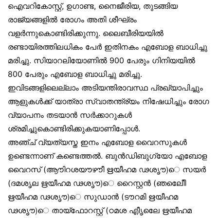
ഐവറികോസ്റ്റ്, ഉഗാണ്ട, നൈജീരിയ, തുടങ്ങിയ
രാജ്യങ്ങളില്‍ രോഗം അതി ശീഘ്രം
വളര്‍ന്നുകൊണ്ടിരിക്കുന്നു. ലൈബീരിയയില്‍
രണ്ടായിരത്തിലധികം പേര്‍ ഇതിനകം എബോള ബാധിച്ചു
മരിച്ചു. സിയാറലിയോണില്‍ 900 പേരും ഗിനിയയില്‍
800 പേരും എബോള ബാധിച്ചു മരിച്ചു.
ഇവിടങ്ങളിലെല്ലാം അടിയന്തിരാവസ്ഥ പ്രഖ്യാപിച്ചും
ആളുകള്‍ക്ക് യാത്രാ സ്വാതന്ത്ര്യം നിഷേധിച്ചും രോഗ
വ്യാപനം തടയാന്‍ സര്‍ക്കാറുകള്‍
ശ്രമിച്ചുകൊണ്ടിരിക്കുകയാണിപ്പോള്‍.
അഞ്ച് വ്യത്യസ്ത ഇനം എബോള വൈറസുകള്‍
ഉണ്ടെന്നാണ് കണ്ടെത്തല്‍. ബുന്‍ഡിബുഗ്യോ എബോള
വൈറസ് (ആൗിറശയൗഴൗീ ഋയീഹമ ഢശൃൗ)െ സയര്‍
(ദമശൃല ഋയീഹമ ഢശൃൗ)െ റൈസ്റ്റന്‍ (ഞലെേീി
ഋയീഹമ ഢശൃൗ)െ സുഡാന്‍ (ടൗറമി ഋയീഹമ
ഢശൃൗ)െ തായ്ഫോറസ്റ്റ് (ഠമശ എീൃലെേ ഋയീഹമ