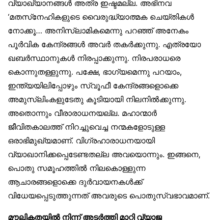
വ്യാഖ്യാനങ്ങൾ അത്ര ഇഷ്ടമല്ല. അഭിനവ
‘മതസ്‌നേഹികളുടെ വൈരുദ്ധ്യാത്മക ചെയ്തികൾ
നോക്കൂ… അനിസ്‌ലാമികമെന്നു പറഞ്ഞ് അനേകം
പൂർവിക കേന്ദ്രങ്ങൾ അവർ തകർക്കുന്നു. എത്രയോ
ഖബർസ്ഥാനുകൾ നിരപ്പാക്കുന്നു. നിരപരാധരെ
കൊന്നുതള്ളുന്നു. പക്ഷേ, ഭാഗ്യമെന്നു പറയാം,
ഇന്ത്യയിലിപ്പോഴും സ്വൂഫീ കേന്ദ്രങ്ങളൊക്കെ
അമുസ്‌ലിംകളുടേതു കൂടിയായി നിലനിൽക്കുന്നു.
അതൊന്നും വീരാരാധനയല്ല. മഹാന്മാർ
ജീവിതകാലത്ത് നിറച്ചുവെച്ച നന്മകളോടുള്ള
ഒരാഭിമുഖ്യമാണ്. വിഗ്രഹാരാധനയായി
വ്യാഖാനിക്കപ്പെടേണ്ടതല്ല അവയൊന്നും. ഇങ്ങനെ,
പൊതു സമൂഹത്തിൽ നിലകൊള്ളുന്ന
ആചാരങ്ങളൊക്കെ ദുർവായനകൾക്ക്
വിധേയപ്പെടുത്തുന്നത് അവരുടെ പൊതുസ്വഭാവമാണ്.
മൗലികതയിൽ നിന്ന് അടർത്തി മാറ്റി വ്യാജ