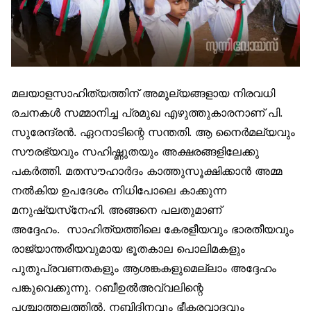
മലയാളസാഹിത്യത്തിന് അമൂല്യങ്ങളായ നിരവധി
രചനകൾ സമ്മാനിച്ച പ്രമുഖ എഴുത്തുകാരനാണ് പി.
സുരേന്ദ്രൻ. ഏറനാടിന്റെ സന്തതി. ആ നൈർമല്യവും
സൗരഭ്യവും സഹിഷ്ണുതയും അക്ഷരങ്ങളിലേക്കു
പകർത്തി. മതസൗഹാർദം കാത്തുസൂക്ഷിക്കാൻ അമ്മ
നൽകിയ ഉപദേശം നിധിപോലെ കാക്കുന്ന
മനുഷ്യസ്‌നേഹി. അങ്ങനെ പലതുമാണ്
അദ്ദേഹം. സാഹിത്യത്തിലെ കേരളീയവും ഭാരതീയവും
രാജ്യാന്തരീയവുമായ ഭൂതകാല പൊലിമകളും
പുതുപ്രവണതകളും ആശങ്കകളുമെല്ലാം അദ്ദേഹം
പങ്കുവെക്കുന്നു. റബീഉൽഅവ്വലിന്റെ
പശ്ചാത്തലത്തിൽ, നബിദിനവും ഭീകരവാദവും