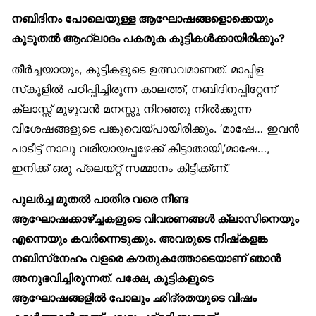
നബിദിനം പോലെയുള്ള ആഘോഷങ്ങളൊക്കെയും
കൂടുതൽ ആഹ്ലാദം പകരുക കുട്ടികൾക്കായിരിക്കും?
തീർച്ചയായും, കുട്ടികളുടെ ഉത്സവമാണത്. മാപ്പിള
സ്‌കൂളിൽ പഠിപ്പിച്ചിരുന്ന കാലത്ത്, നബിദിനപ്പിറ്റേന്ന്
ക്ലാസ്സ് മുഴുവൻ മനസ്സു നിറഞ്ഞു നിൽക്കുന്ന
വിശേഷങ്ങളുടെ പങ്കുവെയ്പായിരിക്കും. ‘മാഷേ… ഇവൻ
പാടീട്ട് നാലു വരിയായപ്പഴേക്ക് കിട്ടാതായി,’മാഷേ…,
ഇനിക്ക് ഒരു പ്ലെയ്റ്റ് സമ്മാനം കിട്ടീക്ക്ണ്.’
പുലർച്ച മുതൽ പാതിര വരെ നീണ്ട
ആഘോഷക്കാഴ്ച്ചകളുടെ വിവരണങ്ങൾ ക്ലാസിനെയും
എന്നെയും കവർന്നെടുക്കും. അവരുടെ നിഷ്‌കളങ്ക
നബിസ്‌നേഹം വളരെ കൗതുകത്തോടെയാണ് ഞാൻ
അനുഭവിച്ചിരുന്നത്. പക്ഷേ, കുട്ടികളുടെ
ആഘോഷങ്ങളിൽ പോലും ഛിദ്രതയുടെ വിഷം