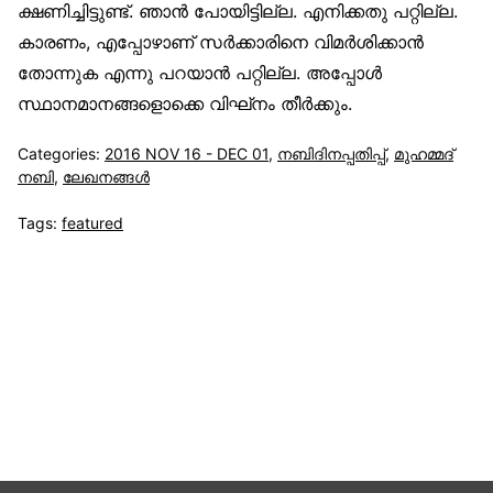
ക്ഷണിച്ചിട്ടുണ്ട്. ഞാൻ പോയിട്ടില്ല. എനിക്കതു പറ്റില്ല.
കാരണം, എപ്പോഴാണ് സർക്കാരിനെ വിമർശിക്കാൻ
തോന്നുക എന്നു പറയാൻ പറ്റില്ല. അപ്പോൾ
സ്ഥാനമാനങ്ങളൊക്കെ വിഘ്‌നം തീർക്കും.
Categories:
2016 NOV 16 - DEC 01
,
നബിദിനപ്പതിപ്പ്
,
മുഹമ്മദ്
നബി
,
ലേഖനങ്ങള്‍
Tags:
featured
സുന്നിവോയ്‌സ്
All Rights Reserved © 2021 Sunnivoice. | Developed
with ❤️ by
Salbiz Infotech