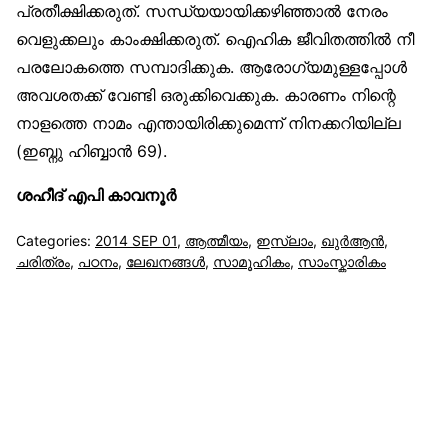
പ്രതീക്ഷിക്കരുത്. സന്ധ്യയായിക്കഴിഞ്ഞാല്‍ നേരം
വെളുക്കലും കാംക്ഷിക്കരുത്. ഐഹിക ജീവിതത്തില്‍ നീ
പരലോകത്തെ സമ്പാദിക്കുക. ആരോഗ്യമുള്ളപ്പോള്‍
അവശതക്ക് വേണ്ടി ഒരുക്കിവെക്കുക. കാരണം നിന്റെ
നാളത്തെ നാമം എന്തായിരിക്കുമെന്ന് നിനക്കറിയില്ല
(ഇബ്നു ഹിബ്ബാന്‍ 69).
ശഹീദ് എപി കാവനൂര്‍
Categories:
2014 SEP 01
,
ആത്മീയം
,
ഇസ്‌ലാം
,
ഖുര്‍ആന്‍
,
ചരിത്രം
,
പഠനം
,
ലേഖനങ്ങള്‍
,
സാമൂഹികം
,
സാംസ്കാരികം
സുന്നിവോയ്‌സ്
All Rights Reserved © 2021 Sunnivoice. | Developed
with ❤️ by
Salbiz Infotech