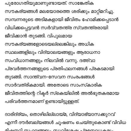
പുരോഗതിയുമാണുണ്ടായത്. സാങ്കേതിക
സൗകര്യങ്ങൾ മലയോരത്തെ ശരിക്കും മാറ്റിമറിച്ചു.
സമ്പന്നരുടെ അടിമകളായി ജീവിതം ഹോമിക്കപ്പെടാൻ
വിധിക്കപ്പെട്ടവൻ സർവ്വതന്ത്ര സ്വതന്ത്രരായി
ജീവിക്കാൻ തുടങ്ങി. വിപുലമായ
സൗകര്യങ്ങളോടെയല്ലെങ്കിലും അധിക
സ്ഥലങ്ങളിലും വിദ്യാലയങ്ങളും ആരാധനാ
സംവിധാനങ്ങളും നിലവിൽ വന്നു. ദഅ്‌വാ
പ്രവർത്തനങ്ങളുടെ പ്രതിഫലനങ്ങൾ പ്രകടമായി
തുടങ്ങി. സാന്ത്വന-സേവന സംരംഭങ്ങൾ
സാർവത്രികമായി. അതോടെ സാംസ്‌കാരിക
ജീവിതത്തിന്റെ റിക്ടർ സ്‌കെയിലിൽ അൽഭുതകരമായ
പരിവർത്തനമാണ് ഉണ്ടായിട്ടുള്ളത്.
ദാരിദ്ര്യം, തൊഴിലില്ലായ്മ, വിദ്യാഭ്യാസക്കുറവ്
എന്നീ ദൗർബല്യങ്ങൾ ചൂഷണം ചെയ്തുകൊണ്ട് വിവിധ
മിഷനറി സംഘങ്ങളും സുവിശേഷ പ്രബോധകരും