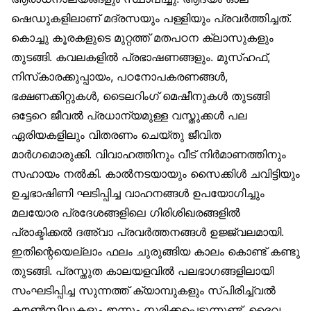
ഷെഡുകളിലാണ് മദ്രസയും പള്ളിയും പ്രവർത്തിച്ചത്.
കൊച്ചു കൂരകളുടെ മുറ്റത്ത് മതപഠന ക്ലാസുകളും
തുടങ്ങി. കവലകളിൽ പ്രഭാഷണങ്ങളും. മുസ്ഹഫ്,
നിസ്‌കാരക്കുപ്പായം, പഠനോപകരണങ്ങൾ,
ഭക്ഷണക്കിറ്റുകൾ, ടൈലറിംഗ് മെഷീനുകൾ തുടങ്ങി
ഒട്ടേറെ ജീവൽ പ്രധാന്യമുള്ള വസ്തുക്കൾ പല
ഏരിയകളിലും വിതരണം ചെയ്തു ജീവിത
മാർഗമൊരുക്കി. വിവാഹത്തിനും വീട് നിർമാണത്തിനും
സഹായം നൽകി. കാൽനടയായും സൈക്കിൾ ചവിട്ടിയും
ഉച്ചഭാഷിണി ഘടിപ്പിച്ച വാഹനങ്ങൾ ഉപയോഗിച്ചും
മലയോര പ്രദേശങ്ങളിലെ ഗിരിശിഖരങ്ങളിൽ
പ്രാക്ടിക്കൽ ദഅ്‌വാ പ്രവർത്തനങ്ങൾ ഉജ്ജ്വലമായി.
ഇതിന്റെയെല്ലാം ഫലം ചുരുങ്ങിയ കാലം കൊണ്ട് കണ്ടു
തുടങ്ങി. പ്രസ്തുത കാലയളവിൽ പലഭാഗങ്ങളിലായി
സംഘടിപ്പിച്ച സുന്നത്ത് ക്യാമ്പുകളും സ്പിരിച്ച്വൽ
കൗൺസിലുകളും ഇന്നും സ്മരിക്കപ്പെടുന്നുണ്ട്. ദൈവ