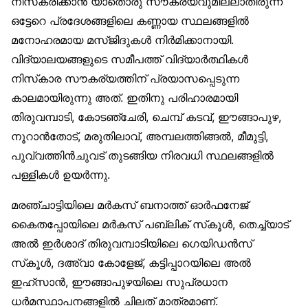
നിസ്‌കരിക്കാൻ യാതൊരു സൗകര്യവുമില്ലാതിരുന്ന
ഒട്ടേറെ പ്രദേശങ്ങളിലെ കണ്ണായ സ്ഥലങ്ങളിൽ
മനോഹരമായ മസ്ജിദുകൾ നിർമിക്കാനായി.
വിദ്യാലയങ്ങളുടെ സമീപത്ത് വിദ്യാർത്ഥികൾ
നിസ്‌കാര സൗകര്യത്തിന് പ്രയാസപ്പെടുന്ന
കാലമായിരുന്നു അത്. ഇതിനു പരിഹാരമായി
തിരുവമ്പാടി, കോടഞ്ചേരി, ചെമ്പ് കടവ്, ഈങ്ങാപുഴ,
നൂറാൻതോട്, മരുതിലാവ്, അമ്പലത്തിങ്ങൽ, മീമുട്ടി,
പുവ്വത്തിൻചുവട് തുടങ്ങിയ നിരവധി സ്ഥലങ്ങളിൽ
പള്ളികൾ ഉയർന്നു.
മരഞ്ചാട്ടിയിലെ മർകസ് ബനാത്ത് ഓർഫനേജ്
കൈതപ്പോയിലെ മർകസ് പബ്ലിക് സ്‌കൂൾ, തെച്ച്യാട്
അൽ ഇർശാദ് തിരുവമ്പാടിയിലെ ഗെയിഡൻസ്
സ്‌കൂൾ, ദഅ്‌വാ കോളേജ്, കട്ടിപ്പാറയിലെ അൽ
ഇഹ്‌സാൻ, ഈങ്ങാപുഴയിലെ സുപ്രധാന
ധർമസ്ഥാപനങ്ങളിൽ ചിലത് മാത്രമാണ്.