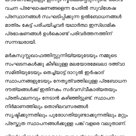
വചന പ്രഘോഷണങ്ങളെന്ന പേരിൽ സുവിശേഷ
പ്രസ്ഥാനങ്ങൾ സംഘടിപ്പിക്കുന്ന ഉൽബോധനങ്ങൾ
മാത്രം കേട്ട് പരിചയിച്ചവർ യഥാർത്ഥ ഇസ്‌ലാമിക
പ്രഭാഷണങ്ങൾ ഉൾകൊണ്ട് പരിവർത്തനത്തിന്
സന്നദ്ധരായി.
മർകസുസ്സഖാഫത്തിസ്സുന്നിയ്യയുടേയും നമ്മുടെ
സംഘടനകൾക്കു കീഴിലുള്ള മലയോരമേഖലാ ദഅ്‌വാ
സമിതിയുടേയും തെച്ച്യാട്ട് ദാറുൽ ഇർഷാദ്
സ്ഥാപനങ്ങളുടേയും നേതൃത്വത്തിലുള്ള പ്രബോധന
ദൗത്യങ്ങൾക്ക് ഇതിനകം സർവസ്വീകാര്യതയും
പ്രതിഫലനവും നേടാൻ കഴിഞ്ഞിട്ടുണ്ട്. സ്ഥാപന
നിർമാണത്തിലും തൊഴിലവസരങ്ങൾ
സൃഷ്ടിക്കുന്നതിലും പുരോഗതിയുണ്ടാക്കുന്നതിലും മറ്റും
പ്രസ്തുത സ്ഥാപനങ്ങൾക്കുള്ള പങ്ക് വളരെ വലുതാണ്.