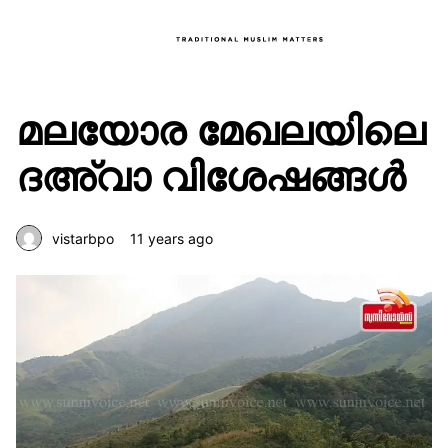
മലയോര മേഖലയിലെ
ദഅ്‌വാ വിശേഷങ്ങൾ
vistarbpo
11 years ago