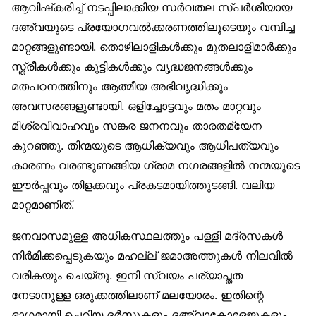
ആവിഷ്‌കരിച്ച് നടപ്പിലാക്കിയ സർവതല സ്പർശിയായ
ദഅ്‌വയുടെ പ്രയോഗവൽക്കരണത്തിലൂടെയും വമ്പിച്ച
മാറ്റങ്ങളുണ്ടായി. തൊഴിലാളികൾക്കും മുതലാളിമാർക്കും
സ്ത്രീകൾക്കും കുട്ടികൾക്കും വൃദ്ധജനങ്ങൾക്കും
മതപഠനത്തിനും ആത്മീയ അഭിവൃദ്ധിക്കും
അവസരങ്ങളുണ്ടായി. ഒളിച്ചോട്ടവും മതം മാറ്റവും
മിശ്രവിവാഹവും സങ്കര ജനനവും താരതമ്യേന
കുറഞ്ഞു. തിന്മയുടെ ആധിക്യവും ആധിപത്യവും
കാരണം വരണ്ടുണങ്ങിയ ഗ്രാമ നഗരങ്ങളിൽ നന്മയുടെ
ഈർപ്പവും തിളക്കവും പ്രകടമായിത്തുടങ്ങി. വലിയ
മാറ്റമാണിത്.
ജനവാസമുള്ള അധികസ്ഥലത്തും പള്ളി മദ്രസകൾ
നിർമിക്കപ്പെടുകയും മഹല്ല് ജമാഅത്തുകൾ നിലവിൽ
വരികയും ചെയ്തു. ഇനി സ്വയം പര്യാപ്തത
നേടാനുള്ള ഒരുക്കത്തിലാണ് മലയോരം. ഇതിന്റെ
ഭാഗമായി ചെറിയ ദർസുകളും ദഅ്‌വാകോളേജുകളും