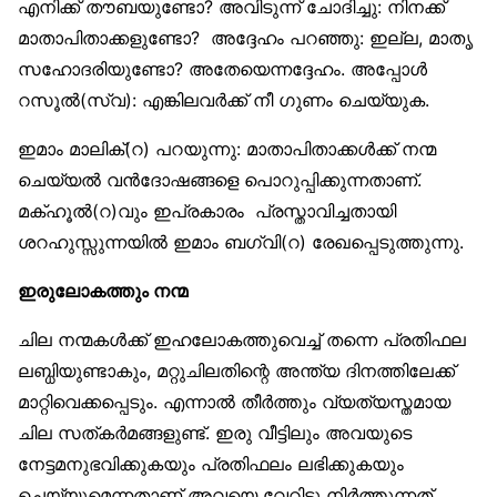
എനിക്ക് തൗബയുണ്ടോ? അവിടുന്ന് ചോദിച്ചു: നിനക്ക്
മാതാപിതാക്കളുണ്ടോ? അദ്ദേഹം പറഞ്ഞു: ഇല്ല, മാതൃ
സഹോദരിയുണ്ടോ? അതേയെന്നദ്ദേഹം. അപ്പോൾ
റസൂൽ(സ്വ): എങ്കിലവർക്ക് നീ ഗുണം ചെയ്യുക.
ഇമാം മാലിക്(റ) പറയുന്നു: മാതാപിതാക്കൾക്ക് നന്മ
ചെയ്യൽ വൻദോഷങ്ങളെ പൊറുപ്പിക്കുന്നതാണ്.
മക്ഹൂൽ(റ)വും ഇപ്രകാരം പ്രസ്താവിച്ചതായി
ശറഹുസ്സുന്നയിൽ ഇമാം ബഗ്‌വി(റ) രേഖപ്പെടുത്തുന്നു.
ഇരുലോകത്തും നന്മ
ചില നന്മകൾക്ക് ഇഹലോകത്തുവെച്ച് തന്നെ പ്രതിഫല
ലബ്ധിയുണ്ടാകും, മറ്റുചിലതിന്റെ അന്ത്യ ദിനത്തിലേക്ക്
മാറ്റിവെക്കപ്പെടും. എന്നാൽ തീർത്തും വ്യത്യസ്തമായ
ചില സത്കർമങ്ങളുണ്ട്. ഇരു വീട്ടിലും അവയുടെ
നേട്ടമനുഭവിക്കുകയും പ്രതിഫലം ലഭിക്കുകയും
ചെയ്യുമെന്നതാണ് അവയെ വേറിട്ടു നിർത്തുന്നത്.