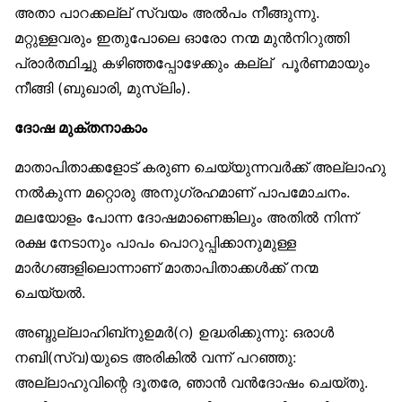
അതാ പാറക്കല്ല് സ്വയം അൽപം നീങ്ങുന്നു.
മറ്റുള്ളവരും ഇതുപോലെ ഓരോ നന്മ മുൻനിറുത്തി
പ്രാർത്ഥിച്ചു കഴിഞ്ഞപ്പോഴേക്കും കല്ല് പൂർണമായും
നീങ്ങി (ബുഖാരി, മുസ്‌ലിം).
ദോഷ മുക്തനാകാം
മാതാപിതാക്കളോട് കരുണ ചെയ്യുന്നവർക്ക് അല്ലാഹു
നൽകുന്ന മറ്റൊരു അനുഗ്രഹമാണ് പാപമോചനം.
മലയോളം പോന്ന ദോഷമാണെങ്കിലും അതിൽ നിന്ന്
രക്ഷ നേടാനും പാപം പൊറുപ്പിക്കാനുമുള്ള
മാർഗങ്ങളിലൊന്നാണ് മാതാപിതാക്കൾക്ക് നന്മ
ചെയ്യൽ.
അബ്ദുല്ലാഹിബ്‌നുഉമർ(റ) ഉദ്ധരിക്കുന്നു: ഒരാൾ
നബി(സ്വ)യുടെ അരികിൽ വന്ന് പറഞ്ഞു:
അല്ലാഹുവിന്റെ ദൂതരേ, ഞാൻ വൻദോഷം ചെയ്തു.