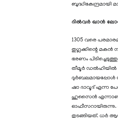
ബുദ്ധികേന്ദ്രമായി മ
ദിൽവർ ഖാൻ ലോധി
1305 വരെ പരമാരമാ
തുഗ്ലക്കിന്റെ മക
ഭരണം പിടിച്ചെടുത
തീമൂർ ഡൽഹിയിൽ 
ദുർബലമായപ്പോൾ ഗ
ഷാ ദാവൂദ് എന്ന 
ഹുസൈൻ എന്നാണ്. 
ഓഫീസറായിരുന്നു. 
തുടങ്ങിയത്. ധർ ആ