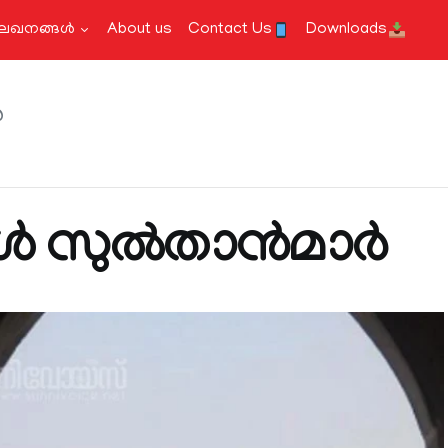
േഖനങ്ങള്‍
About us
Contact Us
Downloads
‍
ൾ സുൽതാൻമാർ