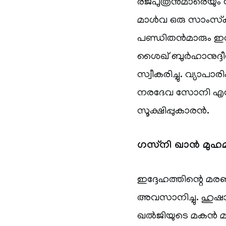
രജപുത്രൻമാരെയും 
മാൾവ ഒരു സാംസ്‌കാ
പണ്ഡിതൻമാരും ഇവ
ശൈഖ് ബുർഹാനുദ്ദീൻ
സ്വീകരിച്ചു. വ്യാപ
നരദേവ സോനി എന്
സൂക്ഷിപ്പുകാരൻ.
ഗസ്‌നി ഖാൻ മുഹമ
ഇദ്ദേഹത്തിന്റെ
അവസാനിച്ചു. ഹുഷാ
ഖൽജിയുടെ മകൻ മഹ