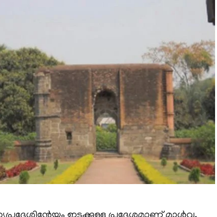
്യപ്രദേശിന്റേയും ഇടക്കുള്ള പ്രദേശമാണ് മാൾവ.