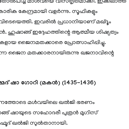
തോൽപിച്ച് മാൾവയെ വിസ്തൃതമാക്കി. ഇക്കലാത്ത്
രിക കേന്ദ്രമായി വളർന്നു. സൂഫികളും
ിടെയെത്തി. ഇവരിൽ പ്രധാനിയാണ് മഖ്ദൂം
. ഹുഷാങ്ങ് ഇദ്ദേഹത്തിന്റെ ആത്മീയ ശിഷ്യത്വം
ാരികളായ ജൈനമതക്കാരെ പ്രോത്സാഹിപ്പിച്ചു.
ന ജൈന മതക്കാരനായിരുന്നു ഖജനാവിന്റെ
്മദ് ഷാ ഗോറി (മകൻ) (1435-1436)
 മരണത്തോടെ മൾവയിലെ ഖൽജി ഭരണം
ങ്ങ് ഷായുടെ സഹോദരീ പുത്രൻ മുഗിസ്
്മൂദ് ഖൽജി സുൽതാനായി.