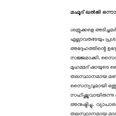
മഹ്മൂദ് ഖൽജി ഒന്
ശത്രുക്കളെ അടിച്ചമർ
എല്ലാവരുടേയും പ്രശ
അദ്ദേഹത്തിന്റെ ഉദ
സജ്ജമാക്കി. സൈ
മുഹമ്മദ് ഷായുടെ സൈ
തലസ്ഥാനമായ മണ്ട
സൈന്യവുമായി ഒത്തുതീ
സഹിഷ്ണുവായിരുന്നു 
അനുഷ്ഠിച്ചു. വ്യാപാര
തലസ്ഥാനമായ മാണ്