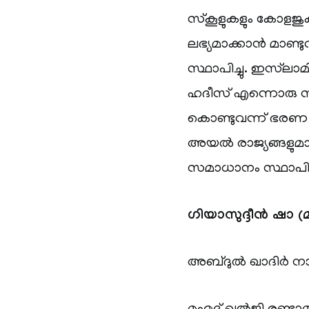
സ്‌കൂളുകളും കോളജുക
ലഭ്യമാക്കാൻ മാണ്ട
സ്ഥാപിച്ചു. ഇസ്‌ലാമ
ഹദീസ് എന്നൊരു സ്ഥാ
കൊണ്ടുവന്ന് ഭരണ വക
അയൽ രാജ്യങ്ങളുമാ
സമാധാനം സ്ഥാപിച്
ഗിയാസുദ്ദീൻ ഷാ 
അബ്ദുൽ ഖാദിർ നാ