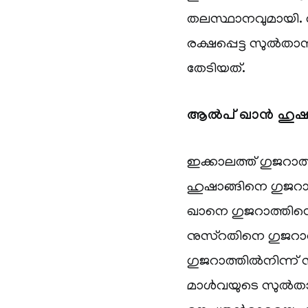
തലസ്ഥാനവുമായി. 
രക്ഷപ്പെട്ട സുൽത
തേടിയത്.
ആൽപ് ഖാൻ ഹുഷാങ
ഇക്കാലത്ത് ഗുജറാ
ഹുഷാങ്ങിനെ ഗുജറാത
ഖാനെ ഗുജറാത്തിന്റ
നുസ്‌റതിനെ ഗുജറാത്
ഗുജറാത്തിൽനിന്ന് സൂ
മാൾവയുടെ സുൽതാനാ