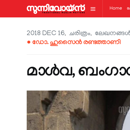
Home
ല
2018 DEC 16
ചരിത്രം
ലേഖനങ്ങള്
● ഡോ. ഹുസൈൻ രണ്ടത്താണി
മാൾവ, ബംഗാ