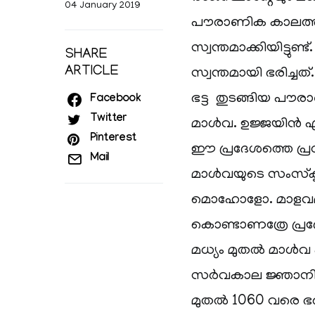
04 January 2019
പൗരാണിക കാലത്ത്
സ്വന്തമാക്കിയിട്ട
SHARE
ARTICLE
സ്വന്തമായി ഭരിച്ച
ഭട്ട തുടങ്ങിയ പൗര
Facebook
Twitter
മാൾവ. ഉജ്ജയിൻ എ
Pinterest
ഈ പ്രദേശത്തെ പ്
Mail
മാൾവയുടെ സംസ്‌
മൊഹോളോ. മാളവമാ
കൊണ്ടാണത്രേ പ്രദേശ
മധ്യം മുതൽ മാൾവ 
സർവകാല ജ്ഞാനി എ
മുതൽ 1060 വരെ ഭരി