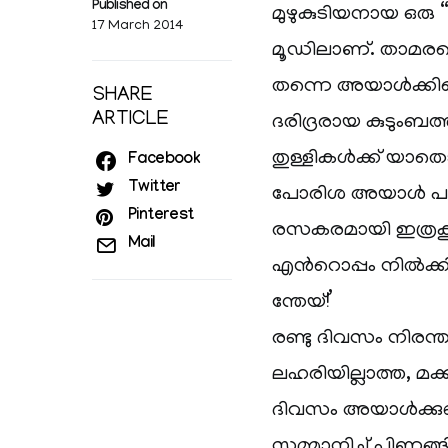
Published on
മുഴുകുടിയനായ ഒരു “
17 March 2014
മൂഡിലാണ്. താമരയ
തന്നെ അയാള്‍ക്കില്
SHARE
ARTICLE
ദരിദ്രരായ കുടുംബത്ത
തുള്ളികള്‍ക്ക് യ
Facebook
Twitter
പോരിശ അയാള്‍ പറഞ
Pinterest
രസകരമായി ഇത്രകൂടി പ
Mail
എന്‍റൊപ്പം നില്‍ക്കി
ന്തേയ്!’
രണ്ടു ദിവസം നിരന്ത
ലഹരിയില്ലാത്ത, മക്ക
ദിവസം അയാള്‍ക്കുണ
സമ്മാനിച്ച് പിണങ്ങ