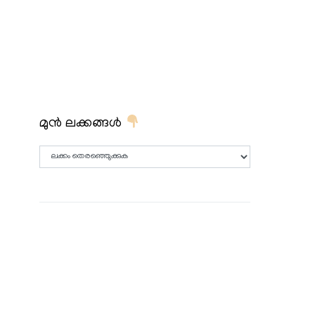
മുൻ ലക്കങ്ങൾ