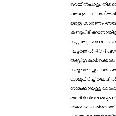
റെയില്‍പാളം തിരഞ്
അദ്ദേഹം വിശദീകരിച്ച
അതു കാരണം അയാള്‍ക
കണ്ടുപിടിക്കാനായില്
നല്ല കുടുംബനാഥനാ
ഘട്ടത്തില്‍ 40 ദിവസ
തബ്ലീഗുകാര്‍ക്കൊപ്
നഷ്ടപ്പെട്ടതു ലാഭം.
കാലുപിടിച്ച് തലയില
നന്മക്കായുള്ള മോഹവ
മഅ്ദിനിലെ മദ്യപചികി
ഞങ്ങള്‍ പിരിഞ്ഞത്.