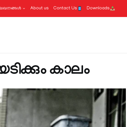
േഖനങ്ങള്‍
About us
Contact Us
Downloads
ടയടിക്കും കാലം