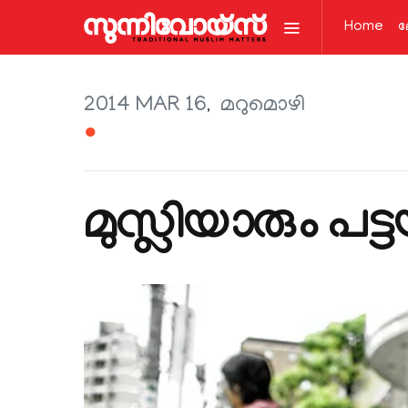
Home
ല
2014 MAR 16
മറുമൊഴി
●
മുസ്ലിയാരും പട്