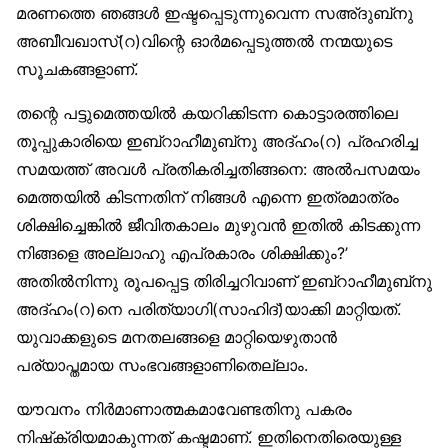
മരണത്തെ ഞങ്ങൾ ഇഷ്ടപ്പെടുന്നുവെന്ന സഅ്ദുബ്‌നു
അബീവഖാസ്(റ)വിന്റെ ഓർമപ്പെടുത്തൽ നന്മയുടെ
സൂചകങ്ങളാണ്.
തന്റെ പട്ടുമെത്തയിൽ കയറിക്കിടന്ന കൊട്ടാരത്തിലെ
തൂപ്പുകാരിയെ ഇബ്‌റാഹീമുബ്‌നു അദ്ഹം(റ) പ്രഹരിച്ച
സമയത്ത് അവൾ പ്രതികരിച്ചതിങ്ങനെ: അൽപസമയം
മെത്തയിൽ കിടന്നതിന് നിങ്ങൾ എന്നെ ഇത്രമാത്രം
ശിക്ഷിച്ചെങ്കിൽ ജീവിതകാലം മുഴുവൻ ഇതിൽ കിടക്കുന്ന
നിങ്ങളെ അല്ലാഹു എപ്രകാരം ശിക്ഷിക്കും?’
അതിൽനിന്നു രൂപപ്പെട്ട തിരിച്ചറിവാണ് ഇബ്‌റാഹീമുബ്‌നു
അദ്ഹം(റ)നെ പരിത്യാഗി(സാഹിദ്)യാക്കി മാറ്റിയത്.
യുവാക്കളുടെ മനതലങ്ങളെ മാറ്റിയെഴുതാൻ
പര്യാപ്തമായ സംഭവങ്ങളാണിതെല്ലാം.
യൗവനം നിർമാണാത്മകമാവേണ്ടതിനു പകരം
നിഷ്‌ക്രിയമാകുന്നത് കഷ്ടമാണ്. ഇതിനെതിരെയുള്ള