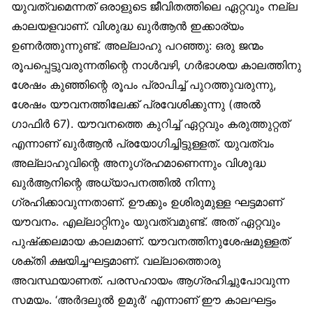
യുവത്വമെന്നത് ഒരാളുടെ ജീവിതത്തിലെ ഏറ്റവും നല്ല
കാലയളവാണ്. വിശുദ്ധ ഖുർആൻ ഇക്കാര്യം
ഉണർത്തുന്നുണ്ട്. അല്ലാഹു പറഞ്ഞു: ഒരു ജന്മം
രൂപപ്പെട്ടുവരുന്നതിന്റെ നാൾവഴി, ഗർഭാശയ കാലത്തിനു
ശേഷം കുഞ്ഞിന്റെ രൂപം പ്രാപിച്ച് പുറത്തുവരുന്നു,
ശേഷം യൗവനത്തിലേക്ക് പ്രവേശിക്കുന്നു (അൽ
ഗാഫിർ 67). യൗവനത്തെ കുറിച്ച് ഏറ്റവും കരുത്തുറ്റത്
എന്നാണ് ഖുർആൻ പ്രയോഗിച്ചിട്ടുള്ളത്. യുവത്വം
അല്ലാഹുവിന്റെ അനുഗ്രഹമാണെന്നും വിശുദ്ധ
ഖുർആനിന്റെ അധ്യാപനത്തിൽ നിന്നു
ഗ്രഹിക്കാവുന്നതാണ്. ഊക്കും ഉശിരുമുള്ള ഘട്ടമാണ്
യൗവനം. എല്ലാറ്റിനും യുവത്വമുണ്ട്. അത് ഏറ്റവും
പുഷ്‌ക്കലമായ കാലമാണ്. യൗവനത്തിനുശേഷമുള്ളത്
ശക്തി ക്ഷയിച്ചഘട്ടമാണ്. വല്ലാത്തൊരു
അവസ്ഥയാണത്. പരസഹായം ആഗ്രഹിച്ചുപോവുന്ന
സമയം. ‘അർദലുൽ ഉമുർ’ എന്നാണ് ഈ കാലഘട്ടം