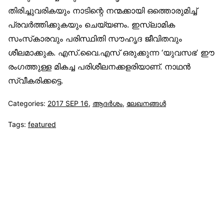
തിരിച്ചുവരികയും നാടിന്റെ നന്മക്കായി ഒത്തൊരുമിച്ച്
പ്രവർത്തിക്കുകയും ചെയ്യണം. ഇസ്‌ലാമിക
സംസ്‌കാരവും പരിസ്ഥിതി സൗഹൃദ ജീവിതവും
ശീലമാക്കുക. എസ്.വൈ.എസ് ഒരുക്കുന്ന ‘യുവസഭ’ ഈ
രംഗത്തുള്ള മികച്ച പരിശീലനക്കളരിയാണ്. നാഥൻ
സ്വീകരിക്കട്ടെ.
Categories:
2017 SEP 16
,
ആദര്‍ശം
,
ലേഖനങ്ങള്‍
Tags:
featured
സുന്നിവോയ്‌സ്
All Rights Reserved © 2021 Sunnivoice. | Developed
with ❤️ by
Salbiz Infotech