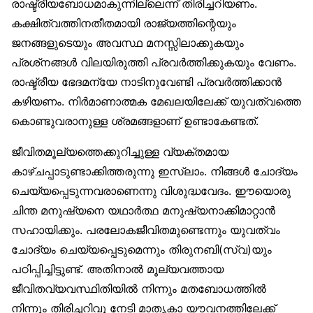
രാഷ്ട്രീയബോധമാകുന്നില്ലെന്ന് തിരിച്ചറിയണം.
കക്ഷിത്വത്തിനതീതമായി രാജ്യത്തിന്റെയും
ജനങ്ങളുടെയും അവസ്ഥ മനസ്സിലാക്കുകയും
പ്രശ്‌നങ്ങൾ വിലയിരുത്തി പ്രവർത്തിക്കുകയും വേണം.
രാഷ്ട്രീയ ഭേദമന്യേ നാടിനുവേണ്ടി പ്രവർത്തിക്കാൻ
കഴിയണം. നിർമാണാത്മക മേഖലയിലേക്ക് യുവത്വത്തെ
കൊണ്ടുവരാനുള്ള ശ്രമങ്ങളാണ് ഉണ്ടാകേണ്ടത്.
ജീവിതമൂല്യത്തെക്കുറിച്ചുള്ള വ്യക്തമായ
കാഴ്ചപ്പാടുണ്ടാക്കിത്തരുന്നു ഇസ്‌ലാം. നിങ്ങൾ ചോദ്യം
ചെയ്യപ്പെടുന്നവരാണെന്നു വിശുദ്ധവേദം. ഈയൊരു
ചിന്ത മനുഷ്യനെ യഥാർത്ഥ മനുഷ്യനാക്കിമാറ്റാൻ
സഹായിക്കും. പരലോകജീവിതമുണ്ടെന്നും യുവത്വം
ചോദ്യം ചെയ്യപ്പെടുമെന്നും തിരുനബി(സ്വ)യും
പഠിപ്പിച്ചിട്ടുണ്ട്. അതിനാൽ മൂല്യവത്തായ
ജീവിതവ്യവസ്ഥിതിയിൽ നിന്നും മതബോധത്തിൽ
നിന്നും തിരിച്ചറിവു നേടി മാതൃകാ യൗവനത്തിലേക്ക്