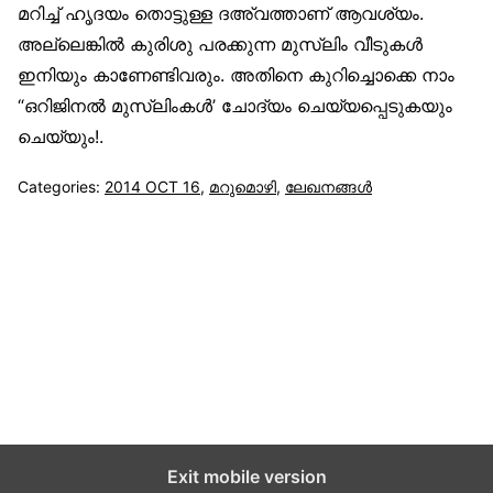
മറിച്ച് ഹൃദയം തൊട്ടുള്ള ദഅ്വത്താണ് ആവശ്യം.
അല്ലെങ്കില്‍ കുരിശു പരക്കുന്ന മുസ്‌ലിം വീടുകള്‍
ഇനിയും കാണേണ്ടിവരും. അതിനെ കുറിച്ചൊക്കെ നാം
“ഒറിജിനല്‍ മുസ്‌ലിംകള്‍’ ചോദ്യം ചെയ്യപ്പെടുകയും
ചെയ്യും!.
Categories:
2014 OCT 16
,
മറുമൊഴി
,
ലേഖനങ്ങള്‍
സുന്നിവോയ്‌സ്
All Rights Reserved © 2021 Sunnivoice. | Developed
with ❤️ by
Salbiz Infotech
Exit mobile version