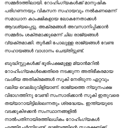
സമ്മർദത്തിലായി. റോഹിംഗ്യകൾക്ക് മാനുഷിക
പരിഗണനയും വികസന സഹായവും നൽകണമെന്ന്
സമാധാന കാംക്ഷികളായ ലോകനേതാക്കൾ
ആവശ്യപ്പെട്ടു. അക്രമങ്ങൾ അവസാനിപ്പിക്കാൻ
സമ്മർദം ശക്തമാക്കുമെന്ന് ചില രാജ്യങ്ങൾ
വ്യക്തമാക്കി. തുർക്കി പോലുള്ള രാജ്യങ്ങൾ വേണ്ട
സഹായങ്ങൾ വാഗ്ദാനം ചെയ്തിട്ടുണ്ട്.
ബുദ്ധിസ്റ്റുകൾക്ക് ഭൂരിപക്ഷമുള്ള മ്യാൻമറിൽ
റോഹിംഗ്യകൾക്കെതിരെ നടക്കുന്ന അതിഭീകരമായ
വംശീയ അതിക്രമങ്ങൾ സൂകി നേരിടുന്ന ഏറ്റവും
വലിയ വെല്ലുവിളിയാണ്. രാജ്യത്തെ ന്യൂനപക്ഷ
വിഭാഗത്തിനു വേണ്ടി സംസാരിക്കാൻ സൂകി ഇതുവരെ
തയ്യാറായിട്ടില്ലെന്നതും ശ്രദ്ധേയം. ഇന്ത്യയുടെ
വടക്കുകിഴക്കൻ സംസ്ഥാനങ്ങളിൽ
നാൽപതിനായിരത്തിലധികം റോഹിംഗ്യകൾ
എത്തിച്ചേർന്നിട്ടുണ്ട്. രാജ്യത്തിന്റെ സുരക്ഷയ്ക്ക്