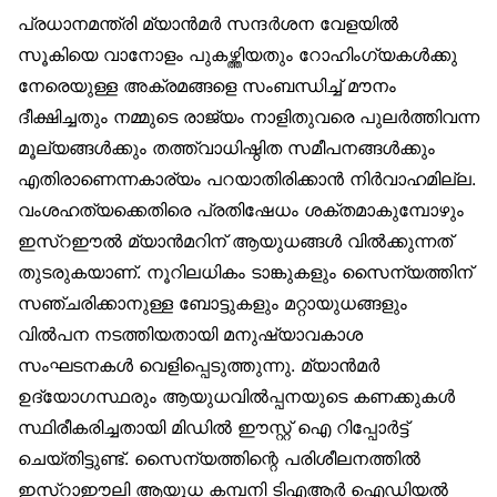
പ്രധാനമന്ത്രി മ്യാൻമർ സന്ദർശന വേളയിൽ
സൂകിയെ വാനോളം പുകഴ്ത്തിയതും റോഹിംഗ്യകൾക്കു
നേരെയുള്ള അക്രമങ്ങളെ സംബന്ധിച്ച് മൗനം
ദീക്ഷിച്ചതും നമ്മുടെ രാജ്യം നാളിതുവരെ പുലർത്തിവന്ന
മൂല്യങ്ങൾക്കും തത്ത്വാധിഷ്ഠിത സമീപനങ്ങൾക്കും
എതിരാണെന്നകാര്യം പറയാതിരിക്കാൻ നിർവാഹമില്ല.
വംശഹത്യക്കെതിരെ പ്രതിഷേധം ശക്തമാകുമ്പോഴും
ഇസ്‌റഈൽ മ്യാൻമറിന് ആയുധങ്ങൾ വിൽക്കുന്നത്
തുടരുകയാണ്. നൂറിലധികം ടാങ്കുകളും സൈന്യത്തിന്
സഞ്ചരിക്കാനുള്ള ബോട്ടുകളും മറ്റായുധങ്ങളും
വിൽപന നടത്തിയതായി മനുഷ്യാവകാശ
സംഘടനകൾ വെളിപ്പെടുത്തുന്നു. മ്യാൻമർ
ഉദ്യോഗസ്ഥരും ആയുധവിൽപ്പനയുടെ കണക്കുകൾ
സ്ഥിരീകരിച്ചതായി മിഡിൽ ഈസ്റ്റ് ഐ റിപ്പോർട്ട്
ചെയ്തിട്ടുണ്ട്. സൈന്യത്തിന്റെ പരിശീലനത്തിൽ
ഇസ്‌റാഈലി ആയുധ കമ്പനി ടിഎആർ ഐഡിയൽ