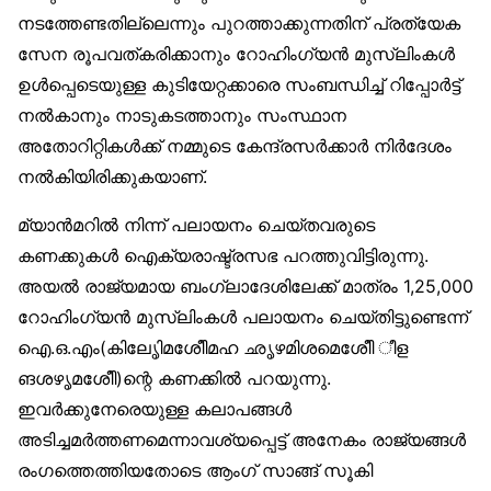
നടത്തേണ്ടതില്ലെന്നും പുറത്താക്കുന്നതിന് പ്രത്യേക
സേന രൂപവത്കരിക്കാനും റോഹിംഗ്യൻ മുസ്‌ലിംകൾ
ഉൾപ്പെടെയുള്ള കുടിയേറ്റക്കാരെ സംബന്ധിച്ച് റിപ്പോർട്ട്
നൽകാനും നാടുകടത്താനും സംസ്ഥാന
അതോറിറ്റികൾക്ക് നമ്മുടെ കേന്ദ്രസർക്കാർ നിർദേശം
നൽകിയിരിക്കുകയാണ്.
മ്യാൻമറിൽ നിന്ന് പലായനം ചെയ്തവരുടെ
കണക്കുകൾ ഐക്യരാഷ്ട്രസഭ പറത്തുവിട്ടിരുന്നു.
അയൽ രാജ്യമായ ബംഗ്ലാദേശിലേക്ക് മാത്രം 1,25,000
റോഹിംഗ്യൻ മുസ്‌ലിംകൾ പലായനം ചെയ്തിട്ടുണ്ടെന്ന്
ഐ.ഒ.എം(കിലേൃിമശേീിമഹ ഛൃഴമിശമെശേീി ീള
ങശഴൃമശേീി)ന്റെ കണക്കിൽ പറയുന്നു.
ഇവർക്കുനേരെയുള്ള കലാപങ്ങൾ
അടിച്ചമർത്തണമെന്നാവശ്യപ്പെട്ട് അനേകം രാജ്യങ്ങൾ
രംഗത്തെത്തിയതോടെ ആംഗ് സാങ്ങ് സൂകി