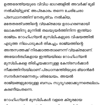
ഉത്തരേന്ത്യയുടെ വിവിധ ഭാഗങ്ങളിൽ അവർക്ക് ഭൂമി
നൽകിയിട്ടുണ്ട്. അപ്രകാരം തന്നെ ചേരിചേരാ
പ്രസ്ഥാനത്തിന് നേതൃത്വം നൽകിയ,
മതേതരത്വത്തിന്റെ വ്യക്തമായ ഉദാഹരണമായി
ലോകത്തിനു മുന്നിൽ തലയുയർത്തിനിന്ന ഇന്ത്യാ
രാജ്യം റോഹിംഗ്യൻ മുസ്‌ലിംകളുടെ വിഷയത്തിൽ
എടുത്ത നിലപാടുകൾ തികച്ചും രാജ്യത്തിന്റെ
അന്തസത്തക്ക് നിരക്കാത്തതാണെന്ന് വ്യക്തമാണ്.
അഭയാർത്ഥികളായ ഇന്ത്യയിലെ റോഹിംഗ്യൻ
മുസ്‌ലിംകളെ തിരിച്ചയക്കാനുള്ള കേന്ദ്രസർക്കാർ
നീക്കത്തിനിടയിലാണ് പ്രധാനമന്ത്രിയുടെ മ്യാൻമർ
സന്ദർശനമെന്നതും ശ്രദ്ധേയം. അയൽ
രാജ്യങ്ങളുമായുള്ള ബന്ധം സുദൃഢമാക്കുന്നതെല്ലാം
കരണീയംതന്നെ.
റോഹിംഗ്യൻ മുസ്‌ലിംകൾ വളരെ ക്രൂരമായ