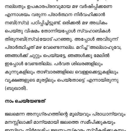
നല്ലതും ഉപകാരപ്രദവുമായ മഴ വർഷിപ്പിക്കണേ
എന്നാശയം വരുന്ന പ്രാർത്ഥന നിർവഹിക്കാൻ
നബി(സ്വ) പഠിപ്പിച്ചിട്ടുണ്ട്. ഒരിക്കൽ മഴ അധികം
പെയ്തു വിഷമം തോന്നിയപ്പോൾ സ്വഹാബികൾ
തിരുനബി(സ്വ)യോട് പറഞ്ഞു. അപ്പോൾ അവിടുന്ന്
പ്രാർത്ഥിച്ചത് മഴ വേണ്ടെന്നല്ല. മറിച്ച് ‘അല്ലാഹുവേ,
ഞങ്ങൾക്ക് ചുറ്റും പെയ്യട്ടേ, ഞങ്ങൾക്കു മേലിൽ
ഇപ്പോൾ വേണ്ടതില്ല. പർവത ശിഖരങ്ങളിലും
കുന്നുകളിലും താഴ്‌വാരങ്ങളിലെ വെള്ളക്കെട്ടുകളിലും
വൃക്ഷങ്ങളുടെ മുരട്ടിലും പെയ്‌തോട്ടെ’ എന്നായിരുന്നു
(ബുഖാരി).
നാം ചെയ്യേണ്ടത്
ജലമെന്ന അനുഗ്രഹത്തിന്റെ മൂല്യവും പ്രാധാന്യവും
മനസ്സിലാക്കി മാന്യമായി ജലത്തെ സമീപിക്കുകയും
ഇസ്‌ലാം നിർദേശിച്ച ജലസംസ്‌കാരം സ്വീകരിക്കുകയും