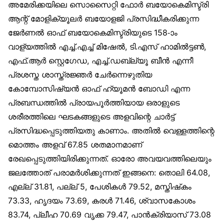
അമേരിക്കയിലെ സൊസൈറ്റി ഫോർ ബയോകെമിസ്ട്രി
ആന്റ് മോളിക്യൂലർ ബയോളജി പ്രസിദ്ധീകരിക്കുന്ന
ജേർണൽ ഓഫ് ബയോകെമിസ്ട്രിയുടെ 158-ാം
വാള്യത്തിൽ എച്ച്.എച്ച് മിഷേൽ, ടി.എസ് ഹാമിൽട്ടൺ,
എഫ്.ആർ സ്റ്റെഗേഡ, എച്ച്.ഡബ്ല്യൂ ബീൻ എന്നീ
പ്രശസ്ത ശാസ്ത്രജ്ഞർ ചേർന്നെഴുതിയ
കോമ്പോസിഷ്യൻ ഓഫ് ഹ്യൂമൻ ബോഡി എന്ന
പ്രബന്ധത്തിൽ പ്രായപൂർത്തിയായ ഒരാളുടെ
ശരീരത്തിലെ ഘടകങ്ങളുടെ അളവിന്റെ ചാർട്ട്
പ്രസിദ്ധപ്പെടുത്തിയതു കാണാം. അതിൽ വെള്ളത്തിന്റെ
മൊത്തം അളവ് 67.85 ശതമാനമാണ്
രേഖപ്പെടുത്തിയിരിക്കുന്നത്. ഓരോ അവയവത്തിലെയും
ജലത്തോത് പരാമർശിക്കുന്നത് ഇങ്ങനെ: തൊലി 64.08,
എല്ല് 31.81, പല്ല് 5, പേശികൾ 79.52, മസ്തിഷ്‌കം
73.33, ഹൃദയം 73.69, കരൾ 71.46, ശ്വാസകോശം
83.74, പ്ലീഹ 70.69 വൃക്ക 79.47, പാൻക്രിയാസ് 73.08