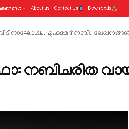
േഖനങ്ങള്‍
About us
Contact Us
Downloads
ിദിനാഘോഷം
മുഹമ്മദ് നബി
ലേഖനങ്ങള്
ഫാ: നബിചരിത വാ