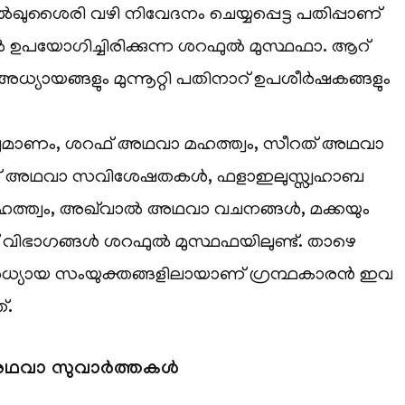
ൈരി വഴി നിവേദനം ചെയ്യപ്പെട്ട പതിപ്പാണ്
 ഉപയോഗിച്ചിരിക്കുന്ന ശറഫുൽ മുസ്ഥഫാ. ആറ്
അധ്യായങ്ങളും മുന്നൂറ്റി പതിനാറ് ഉപശീർഷകങ്ങളും
മാണം, ശറഫ് അഥവാ മഹത്ത്വം, സീറത് അഥവാ
സ് അഥവാ സവിശേഷതകൾ, ഫളാഇലുസ്സ്വഹാബ
ത്വം, അഖ്‌വാൽ അഥവാ വചനങ്ങൾ, മക്കയും
് വിഭാഗങ്ങൾ ശറഫുൽ മുസ്ഥഫയിലുണ്ട്. താഴെ
അധ്യായ സംയുക്തങ്ങളിലായാണ് ഗ്രന്ഥകാരൻ ഇവ
്.
അഥവാ സുവാർത്തകൾ