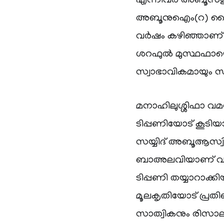
എന്നിവർ അബൂസഈ
അബൂനുഐം(റ) നൈസ
വർഷം കഴിഞ്ഞാണ് 
ശറഫുൽ മുസ്ഥഫായെ
സ്വാഭാവികമായും സ
മനാഹിലുശ്ശിഫാ വ
ടിപ്പണിയോട് കൂടിയ
സയ്യിദ് അബൂആസ്
ബാഅലവിയാണ് വള
ടിപ്പണി തയ്യാറാക്കിയ
മൂലകൃതിയോട് പ്രത
സാത്വികനും രിസ