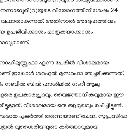
ദിന്നൈസാബൂരി(റ)യുടെ ശിഷ്യൻമാരാണ്.
ാബൂരി(റ)യുടെ വിയോഗത്തിന് ശേഷം 24
വഫാതാകുന്നത്. അതിനാൽ അദ്ദേഹത്തിനും
 ഉപജീവിക്കാനും മാതൃകയാക്കാനും
ാധ്യമാണ്.
മനാഹിലുസ്സ്വഫാ എന്ന പേരിൽ വിശാലമായ
ാണ് ഇപ്പോൾ ശറഫുൽ മുസ്ഥഫാ അച്ചടിക്കുന്നത്.
വിം നബീൽ ബിൻ ഹാശിമിൽ ഗംറീ ആലു
രെ ഉപകാരപ്രദവും വൈജ്ഞാനികവുമായ ഈ
ിട്ടുള്ളത്. വിശാലമായ ഒരു ആമുഖവും രചിച്ചിട്ടുണ്ട്.
ിബദ്ധത പുലർത്തി തന്നെയാണ് രചന. സുപ്രസിദ്ധ
ാലതുൽ ഖുശൈരിയയുടെ കർത്താവുമായ