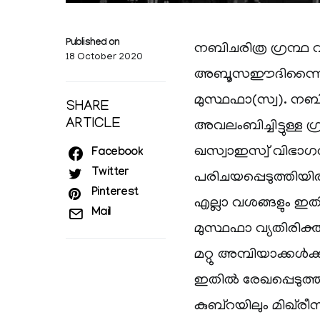
Published on
നബിചരിത്ര ഗ്രന്ഥ
18 October 2020
അബൂസഈദിന്നൈസ
മുസ്ഥഫാ(സ്വ). നബി
SHARE
ARTICLE
അവലംബിച്ചിട്ടുള്ള ഗ
ഖസ്വാഇസ്വ് വിഭാ
Facebook
Twitter
പരിചയപ്പെടുത്തിയിര
Pinterest
എല്ലാ വശങ്ങളും ഇത
Mail
മുസ്ഥഫാ വ്യതിരിക്
മറ്റു അമ്പിയാക്കൾ
ഇതിൽ രേഖപ്പെടുത്ത
കുബ്‌റയിലും മിഖ്