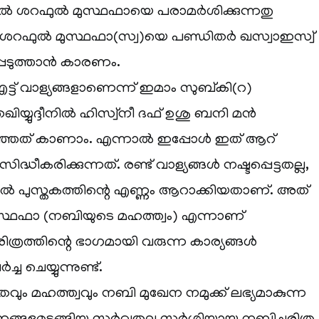
ചയിൽ ശറഫുൽ മുസ്ഥഫായെ പരാമർശിക്കുന്നതു
റഫുൽ മുസ്ഥഫാ(സ്വ)യെ പണ്ഡിതർ ഖസ്വാഇസ്വ്
പെടുത്താൻ കാരണം.
്ട് വാള്യങ്ങളാണെന്ന് ഇമാം സുബ്കി(റ)
ിയ്യുദ്ദീനിൽ ഹിസ്വ്‌നീ ദഫ് ഉശു ബനി മൻ
്ഞത് കാണാം. എന്നാൽ ഇപ്പോൾ ഇത് ആറ്
ദ്ധീകരിക്കുന്നത്. രണ്ട് വാള്യങ്ങൾ നഷ്ടപ്പെട്ടതല്ല,
ൽ പുസ്തകത്തിന്റെ എണ്ണം ആറാക്കിയതാണ്. അത്
ഥഫാ (നബിയുടെ മഹത്ത്വം) എന്നാണ്
ിത്രത്തിന്റെ ഭാഗമായി വരുന്ന കാര്യങ്ങൾ
ചെയ്യുന്നുണ്ട്.
വും മഹത്ത്വവും നബി മുഖേന നമുക്ക് ലഭ്യമാകുന്ന