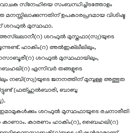
ു പ്രവാചക സ്‌നേഹിയെ സംബന്ധിച്ചിടത്തോളം
മനസ്സിലാക്കുന്നതിന് ഉപകാരപ്രദമായ വിശിഷ്ട
ണ് ശറഫുൽ മുസ്ഥഫാ.
അസ്ഖലാനീ(റ) ശറഫുൽ മുസ്തഫാ(സ്വ)യുടെ
യുന്നുണ്ട്. ഹാകിം(റ) അൽഇക്‌ലീലിലും,
ബൂരീ(റ) ശറഫുൽ മുസ്ഥഫായിലും,
ഹഖി(റ) എന്നിവർ തങ്ങളുടെ
ിലും നബി(സ്വ)യുടെ ജനനത്തിന് മുമ്പുള്ള അത്ഭുത
ിട്ടുണ്ട് (ഫത്ഹുൽബാരി, ബാബു
).
 ഇമാമുകൾക്കും ശറഫുൽ മുസ്ഥഫായുടെ രചനാരീതി
 കാണാം. കാരണം ഹാകിം(റ), ബൈഹഖി(റ)