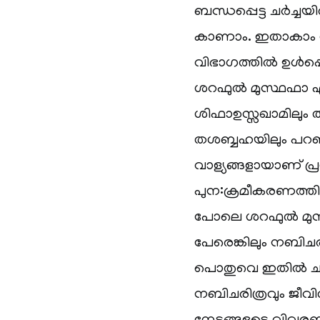
ബന്ധപ്പെട്ട ചർച്
കാണാം. ഇതാകാം ശ
വിഭാഗത്തിൽ ഉൾപ്
ശറഫുൽ മുസ്ഥഫാ എട
ശിഫാഉസ്സഖാമിലും തഖ
തശബ്ബഹയിലും പറഞ
വാള്യങ്ങളായാണ് പ്രസി
പുന:ക്രമീകരണത്തി
പോലെ ശറഫുൽ മുസ്
പേരെങ്കിലും നബിചര
പൊതുവെ ഇതിൽ ചർച്ച 
നബിചരിത്രവും ജീവിത