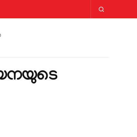
‍
യനയുടെ