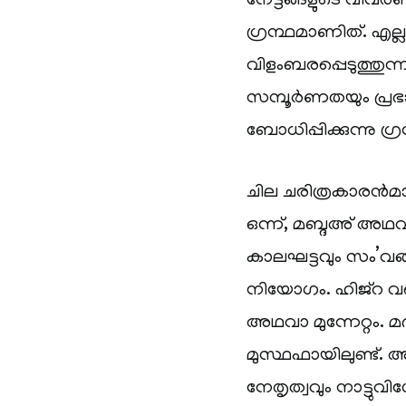
നേട്ടങ്ങളുടെ വി
ഗ്രന്ഥമാണിത്. എല്
വിളംബരപ്പെടുത്തുന്
സമ്പൂർണതയും പ്രഭ
ബോധിപ്പിക്കുന്നു ഗ
ചില ചരിത്രകാരൻമാർ 
ഒന്ന്, മബ്ദഅ് അഥ
കാലഘട്ടവും സം’വങ
നിയോഗം. ഹിജ്‌റ വ
അഥവാ മുന്നേറ്റം.
മുസ്ഥഫായിലുണ്ട്
നേതൃത്വവും നാട്ടു