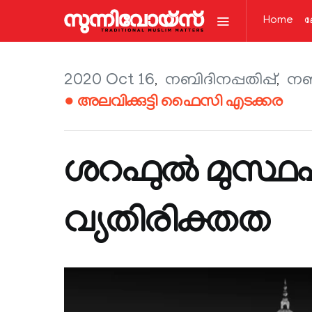
Home
ല
2020 Oct 16
നബിദിനപ്പതിപ്പ്
നബ
● അലവിക്കുട്ടി ഫൈസി എടക്കര
ശറഫുൽ മുസ്ഥ
വ്യതിരിക്തത