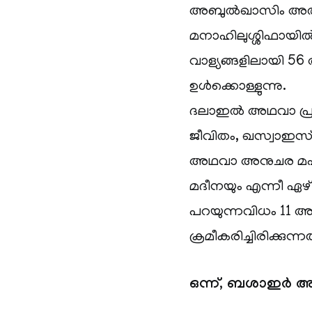
അബുൽഖാസിം അൽഖുശ
മനാഹിലുശ്ശിഫായിൽ
വാള്യങ്ങളിലായി 56 
ഉൾക്കൊള്ളുന്നു.
ദലാഇൽ അഥവാ പ്ര
ജീവിതം, ഖസ്വാഇ
അഥവാ അനുചര മഹത്
മദീനയും എന്നീ ഏഴ
പറയുന്നവിധം 11 
ക്രമീകരിച്ചിരിക്കുന്നത
ഒന്ന്, ബശാഇർ 