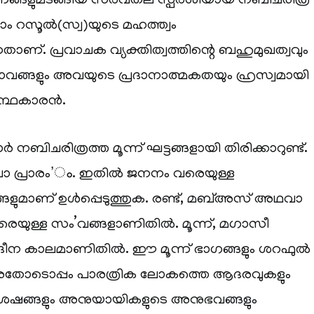
വരണങ്ങളുമടങ്ങിയ സർവതല സ്പർശിയായ നബിചരിത്ര
ലാം റസൂൽ(സ്വ)യുടെ മഹത്ത്വം
നതാണ്. പ്രവാചക വ്യക്തിത്വത്തിന്റെ ബഹുമുഖത്വവും
ാവങ്ങളും അവയുടെ പ്രദാനാത്മകതയും ഹ്രസ്വമായി
്രന്ഥകാരൻ.
നബിചരിത്രത്ത മൂന്ന് ഘട്ടങ്ങളായി തിരിക്കാറുണ്ട്.
വാ പ്രാരം’ം. ഇതിൽ ജനനം വരെയുള്ള
്ങളുമാണ് ഉൾപ്പെടുത്തുക. രണ്ട്, മബ്അസ് അഥവാ
രെയുള്ള സം’വങ്ങളാണിതിൽ. മൂന്ന്, മഗാസീ
 മദീന കാലമാണിതിൽ. ഈ മൂന്ന് ഭാഗങ്ങളും ശറഫുൽ
. അതോടൊപ്പം പാരത്രിക ലോകത്തെ ആദരവുകളും
വിശേഷങ്ങളും അനുയായികളുടെ അനുഭവങ്ങളും