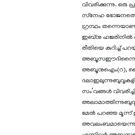
വിവരിക്കുന്നു. ഒര
സ്‌നേഹ ഭോജനത്തെ 
ഗ്രന്ഥം തന്നെയാ
ഇബ്‌നു ഹജരിനിൽ 
രീതിയെ കുറിച്ച് പറ
അബൂസഈദിന്നൈസാ
അബൂനുഐം(റ), ബൈ
ദലാഇലുന്നുബുവ്വകള
സം’വങ്ങൾ വിവരിച്ച
അലാമാത്തിന്നുബുവ്വ
മേൽ പറഞ്ഞ മൂന്ന്
അവലംബമായെന്നു