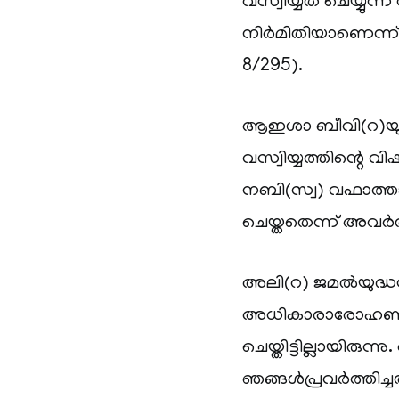
വസ്വിയ്യത് ചെയ്യുന
നിര്‍മിതിയാണെന്ന് ഇ
8/295).
ആഇശാ ബീവി(റ)യുട
വസ്വിയ്യത്തിന്റെ വ
നബി(സ്വ) വഫാത്താ
ചെയ്തതെന്ന് അവര്‍തി
അലി(റ) ജമല്‍യുദ്
അധികാരാരോഹണവുമാ
ചെയ്തിട്ടില്ലായിരു
ഞങ്ങള്‍പ്രവര്‍ത്തിച