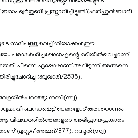
്ന വിധമുള്ള പല ഹദീസുകളും ശിയാക്കളുടെ
മാം ഖുര്‍തുബി പ്രസ്താവിച്ചിട്ടുണ്ട് (ഫത്ഹുല്‍ബാരി
െ സമീപത്തുവെച്ച് ശിയാക്കള്‍ഈ
ിഷയം പരാമര്‍ശിച്ചപ്പോള്‍എന്റെ മടിയില്‍വെച്ചാണ്
യത്, പിന്നെ എപ്പോഴാണ് അവിടുന്ന് അങ്ങനെ
രിച്ചുചോദിച്ചു (ബുഖാരി/2536).
ധവേളയില്‍പറഞ്ഞു: നബി(സ്വ)
യി ബന്ധപ്പെട്ട് ഞങ്ങളോട് കരാറൊന്നും
ന്നു. ആ വിഷയത്തില്‍ഞങ്ങളുടെ അഭിപ്രായപ്രകാരം
്ചതാണ് (മുസ്നദ് അഹ്മദ്/877). റസൂല്‍(സ്വ)