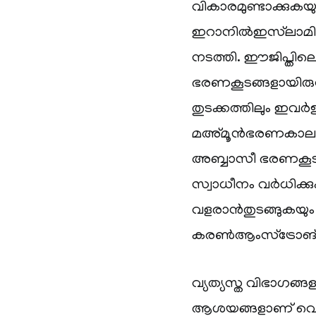
വികാരമുണ്ടാക്കുകയു
ഇറാനില്‍ഇസ്‌ലാമിക
നടത്തി. ഈജിപ്തില
ഭരണകൂടങ്ങളായിരുന
തുടക്കത്തിലും ഇവര്‍ഉ
മഅ്മൂന്‍ഭരണകാലത്ത
അബ്ബാസീ ഭരണകൂടത
സ്വാധീനം വര്‍ധിക
വളരാന്‍തുടങ്ങുകയും
കരണ്‍ആംസ്ട്രോങ്
വ്യത്യസ്ത വിഭാഗങ്ങ
ആശയങ്ങളാണ് വെച്ചു