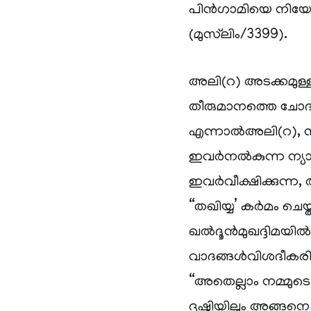
പിന്‍ഗാമിയെ നിയോഗിച്ചി
(മുസ്‌ലിം/3399).
അലി(റ) അടക്കമുള
തീരുമാനത്തെ ചോദ്യ
എന്നാല്‍അലി(റ), 
ഇവര്‍നല്‍കുന്ന 
ഇവര്‍വീക്ഷിക്കുന്ന
“തഖിയ്യ’ കര്‍മം ച
ഖല്‍ദൂന്‍മുഖദ്ദിമയ
വാദങ്ങള്‍വിശദീകര
“അതെല്ലാം നമ്മുടെ
ദൃഷ്ടിയിലും അങ്ങന