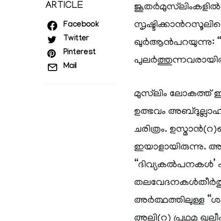
ARTICLE
ജൂതര്‍മുസ്‌ലിംകളില്
സൃഷ്ടിക്കാന്‍റസൂലിന്റ
Facebook
Twitter
ഖുര്‍ആന്‍പറയുന്നു
Pinterest
പുലര്‍ത്തുന്നവരായി
Mail
മുസ്‌ലിം ലോകത്ത് ഇ
ഉത്ഭവം അബ്ദുല്
ചരിത്രം. ഉസ്മാന്‍(റ
ഇയാളായിരുന്നു. അല
“ദിവ്യകല്‍പനകള്‍’ പ
തലവേദനകള്‍തീര്‍ത്തു
അര്‍ത്ഥത്തിലുള്ള 
അലി(റ) പ്രഥമ ഖലീ