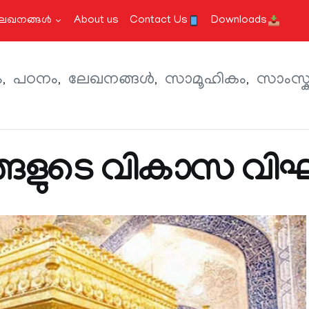
േഖനങ്ങള്‍
About us
Contact Us
Downloads
ം
പഠനം
ലേഖനങ്ങള്‍
സാമൂഹികം
സാംസ്
ങളുടെ വികാസ വിഘ