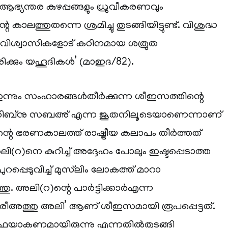
‍ആഭ്യന്തര കുഴപ്പങ്ങളും ധ്രുവീകരണവും
െ കാലത്തുതന്നെ ശ്രമിച്ചു തുടങ്ങിയിട്ടുണ്ട്. വിശുദ്ധ
: “വിശ്വാസികളോട് കഠിനമായ ശത്രുത
രിക്കും യഹൂദികള്‍’ (മാഇദ/82).
ന്നും സംഹാരങ്ങള്‍തീര്‍ക്കുന്ന ശീഇസത്തിന്റെ
ലാഹിബ്നു സബഅ് എന്ന ജൂതനിലൂടെയാണെന്നാണ്
)ന്റെ ഭരണകാലത്ത് രാഷ്ട്രീയ കലാപം തീര്‍ത്തത്
ി(റ)നെ കുറിച്ച് അദ്ദേഹം പോലും ഇഷ്ടപ്പെടാത്ത
ുറപ്പെടുവിച്ച് മുസ്‌ലിം ലോകത്ത് മാറാ
. അലി(റ)ന്റെ പാര്‍ട്ടിക്കാര്‍എന്ന
“ശരീഅത്തു അലി’ ആണ് ശീഇസമായി രൂപപ്പെട്ടത്.
ഫയാകണമായിരുന്നു എന്നതില്‍തുടങ്ങി