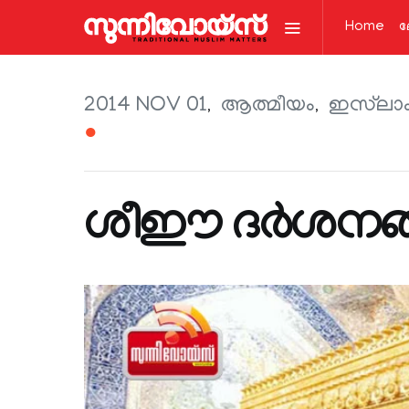
Home
ല
2014 NOV 01
ആത്മീയം
ഇസ്‌ലാ
●
ശീഈ ദര്‍ശനങ്