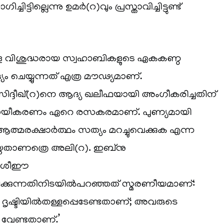
ട്ടില്ലെന്നു ഉമര്‍(റ)വും പ്രസ്താവിച്ചിട്ടുണ്ട്
്ള വിശുദ്ധരായ സ്വഹാബികളുടെ ഏകകണ്ഠ
ം ചെയ്യുന്നത് എത്ര മൗഢ്യമാണ്.
സിദ്ദീഖ്(റ)നെ ആദ്യ ഖലീഫയായി അംഗീകരിച്ചതിന്
ന്യായീകരണം ഏറെ രസകരമാണ്. പുണ്യമായി
, ആത്മരക്ഷാര്‍ത്ഥം സത്യം മറച്ചുവെക്കുക എന്ന
െയ്തതാണത്രെ അലി(റ). ഇബ്നു
ില്‍ശീഈ
ിക്കുന്നതിനിടയില്‍പറഞ്ഞത് സ്മരണീയമാണ്:
 ദൃഷ്ടിയില്‍തള്ളപ്പെടേണ്ടതാണ്; അവരുടെ
െ വേണ്ടതാണ്.’