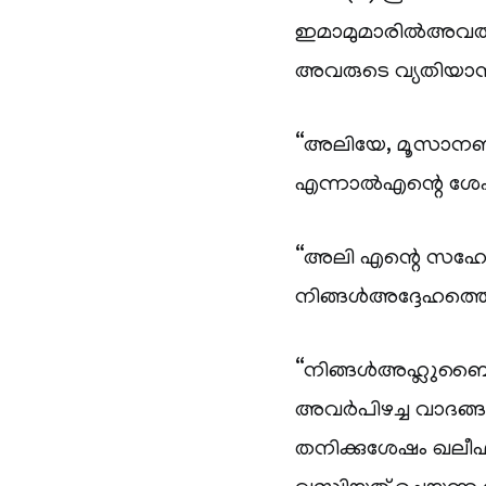
ഇമാമുമാരില്‍അവതാ
അവരുടെ വ്യതിയാന 
“അലിയേ, മൂസാനബിക
എന്നാല്‍എന്റെ ശേഷ
“അലി എന്റെ സഹോദര
നിങ്ങള്‍അദ്ദേഹത്ത
“നിങ്ങള്‍അഹ്ലുബൈ
അവര്‍പിഴച്ച വാദങ്ങ
തനിക്കുശേഷം ഖല