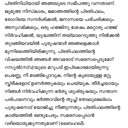
പ്രതിനിധിയായി അങ്ങയുടെ സമീപത്തു വന്നതാണ്.
ജുമുഅ നിസ്‌കാരം, ജമാഅത്തിന്റെ പ്രതിഫലം,
രോഗിയെ സന്ദർശിക്കൽ, ജനാസയെ പരിചരിക്കലും
അനുഗമിക്കലും, ഒരു ഹജ്ജിനു ശേഷം മറ്റൊരു ഹജ്ജ്
നിർവഹിക്കൽ, യുദ്ധത്തിന് തയ്യാറെടുത്തു നിൽക്കൽ
തുടങ്ങിയവയിൽ പുരുഷന്മാർ ഞങ്ങളെക്കാൾ
മുന്നിലെത്തിയിരിക്കുന്നു. പ്രതിഫലത്തിന്റെ
വിഷയത്തിൽ ഞങ്ങൾ അവരോട് സമരസപ്പെടുമോ?
റസൂൽ(സ്വ)യുടെ മറുപടി ഇപ്രകാരമായിരുന്നു:
പെണ്ണേ, നീ മടങ്ങിപ്പോവുക. നിന്റെ കൂടെയുള്ള മറ്റു
സ്ത്രീകളോട് ഉണർത്തുകയും ചെയ്യുക. തീർച്ചയായും
നിങ്ങൾ നിർവഹിക്കുന്ന ഭർതൃ ശുശ്രൂഷയും സന്താന
പരിപാലനവും ഭർത്താവിന്റെ തൃപ്തി തേടലുമെല്ലാം
പുരുഷനോട് യോജിച്ചു നീങ്ങുന്നതും പ്രതിഫലത്തിന്റെ
കാര്യത്തിൽ രണ്ടുപേരും സമരസപ്പെടാൻ
വഴിയൊരുക്കുന്നതുമാണ് (ബൈഹഖി).