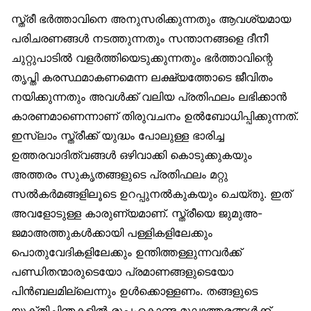
സ്ത്രീ ഭർത്താവിനെ അനുസരിക്കുന്നതും ആവശ്യമായ
പരിചരണങ്ങൾ നടത്തുന്നതും സന്താനങ്ങളെ ദീനീ
ചുറ്റുപാടിൽ വളർത്തിയെടുക്കുന്നതും ഭർത്താവിന്റെ
തൃപ്തി കരസ്ഥമാകണമെന്ന ലക്ഷ്യത്തോടെ ജീവിതം
നയിക്കുന്നതും അവൾക്ക് വലിയ പ്രതിഫലം ലഭിക്കാൻ
കാരണമാണെന്നാണ് തിരുവചനം ഉൽബോധിപ്പിക്കുന്നത്.
ഇസ്‌ലാം സ്ത്രീക്ക് യുദ്ധം പോലുള്ള ഭാരിച്ച
ഉത്തരവാദിത്വങ്ങൾ ഒഴിവാക്കി കൊടുക്കുകയും
അത്തരം സുകൃതങ്ങളുടെ പ്രതിഫലം മറ്റു
സൽകർമങ്ങളിലൂടെ ഉറപ്പുനൽകുകയും ചെയ്തു. ഇത്
അവളോടുള്ള കാരുണ്യമാണ്. സ്ത്രീയെ ജുമുഅ-
ജമാഅത്തുകൾക്കായി പള്ളികളിലേക്കും
പൊതുവേദികളിലേക്കും ഉന്തിത്തള്ളുന്നവർക്ക്
പണ്ഡിതന്മാരുടെയോ പ്രമാണങ്ങളുടെയോ
പിൻബലമില്ലെന്നും ഉൾക്കൊള്ളണം. തങ്ങളുടെ
യുക്തിചിന്തകളിൽ രൂപംകൊണ്ട മൂഢത്തരങ്ങൾക്ക്