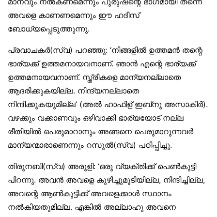
മാനവും നൽകണമെന്നും പുരുഷന്റെ ഭാഗമായി തന്നെ
അവളെ കാണണമെന്നും ഈ ഹദീസ്
ബോധ്യപ്പെടുത്തുന്നു.
പ്രവാചകർ(സ്വ) പറഞ്ഞു: ‘നിങ്ങളിൽ ഉത്തമൻ തന്റെ
ഭാര്യക്ക് ഉത്തമനായവനാണ്. ഞാൻ എന്റെ ഭാര്യക്ക്
ഉത്തമനായവനാണ്. സ്ത്രീകളെ മാന്യനല്ലാതെ
ആദരിക്കുകയില്ല. നിന്ദ്യനല്ലാതെ
നിന്ദിക്കുകയുമില്ല’ (അൽ ഹാഫിള് ഇബ്‌നു അസാകിർ).
വഴക്കും വക്കാണവും ഒഴിവാക്കി ഭാര്യയോട് നല്ല
രീതിയിൽ പെരുമാറാനും അങ്ങനെ പെരുമാറുന്നവർ
മാന്യന്മാരാണെന്നും റസൂൽ(സ്വ) പഠിപ്പിച്ചു.
തിരുനബി(സ്വ) അരുളി: ‘ഒരു വ്യക്തിക്ക് പെൺകുട്ടി
പിറന്നു. അവൻ അവളെ കുഴിച്ചുമൂടിയില്ല, നിന്ദിച്ചില്ല,
അവന്റെ ആൺകുട്ടിക്ക് അവളെക്കാൾ സ്ഥാനം
നൽകിയതുമില്ല. എങ്കിൽ അല്ലാഹു അവനെ