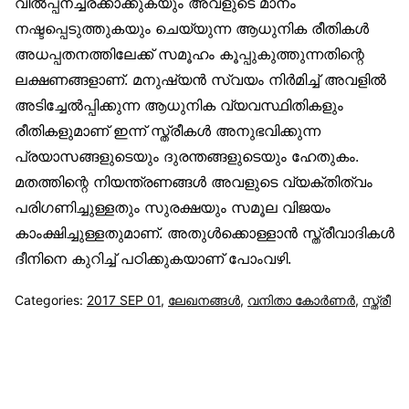
വിൽപ്പനച്ചരക്കാക്കുകയും അവളുടെ മാനം
നഷ്ടപ്പെടുത്തുകയും ചെയ്യുന്ന ആധുനിക രീതികൾ
അധപ്പതനത്തിലേക്ക് സമൂഹം കൂപ്പുകുത്തുന്നതിന്റെ
ലക്ഷണങ്ങളാണ്. മനുഷ്യൻ സ്വയം നിർമിച്ച് അവളിൽ
അടിച്ചേൽപ്പിക്കുന്ന ആധുനിക വ്യവസ്ഥിതികളും
രീതികളുമാണ് ഇന്ന് സ്ത്രീകൾ അനുഭവിക്കുന്ന
പ്രയാസങ്ങളുടെയും ദുരന്തങ്ങളുടെയും ഹേതുകം.
മതത്തിന്റെ നിയന്ത്രണങ്ങൾ അവളുടെ വ്യക്തിത്വം
പരിഗണിച്ചുള്ളതും സുരക്ഷയും സമൂല വിജയം
കാംക്ഷിച്ചുള്ളതുമാണ്. അതുൾക്കൊള്ളാൻ സ്ത്രീവാദികൾ
ദീനിനെ കുറിച്ച് പഠിക്കുകയാണ് പോംവഴി.
Categories:
2017 SEP 01
,
ലേഖനങ്ങള്‍
,
വനിതാ കോര്‍ണര്‍
,
സ്ത്രീ
സുന്നിവോയ്‌സ്