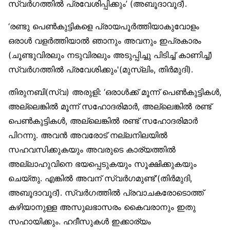
സ്വർഗത്തിൽ പ്രവേശിപ്പിക്കും’ (അബൂദാവൂദ്).
‘രണ്ടു പെൺകുട്ടികളെ പ്രായപൂർത്തിയാകുവോളം
ഒരാൾ വളർത്തിയാൽ ഞാനും അവനും ഇപ്രകാരം
(ചൂണ്ടുവിരലും നടുവിരലും അടുപ്പിച്ചു പിടിച്ച് കാണിച്ച്)
സ്വർഗത്തിൽ പ്രവേശിക്കും'(മുസ്‌ലിം, തിർമുദി).
തിരുനബി(സ്വ) അരുളി: ‘ഒരാൾക്ക് മൂന്ന് പെൺകുട്ടികൾ,
അല്ലെങ്കിൽ മൂന്ന് സഹോദരിമാർ, അല്ലെങ്കിൽ രണ്ട്
പെൺകുട്ടികൾ, അല്ലെങ്കിൽ രണ്ട് സഹോദരിമാർ
പിറന്നു. അവൻ അവരോട് നല്ലനിലയിൽ
സഹവസിക്കുകയും അവരുടെ കാര്യത്തിൽ
അല്ലാഹുവിനെ ഭയപ്പെടുകയും സൂക്ഷിക്കുകയും
ചെയ്തു. എങ്കിൽ അവന് സ്വർഗമുണ്ട്'(തിർമുദി,
അബൂദാവൂദ്). സ്വർഗത്തിൽ പ്രവാചകരോടൊത്ത്
കഴിയാനുള്ള അസുലഭാസരം കൈവരാനും ഇതു
സഹായിക്കും. ഹദീസുകൾ ഇക്കാര്യം