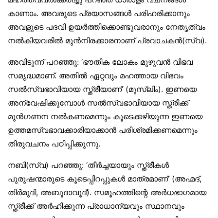
കാണാം. അവരുടെ പ്രയാസങ്ങൾ പരിഹരിക്കാനും
അവളുടെ പദവി ഉയർത്തിക്കൊണ്ടുവരാനും നേതൃത്വം
നൽകിയവരിൽ മുൻനിരക്കാരനാണ് പ്രവാചകൻ(സ്വ).
അവിടുന്ന് പറഞ്ഞു: ‘ഭൗതിക ലോകം മുഴുവൻ വിഭവ
സമൃദ്ധമാണ്. അതിൽ ഏറ്റവും മഹത്തായ വിഭവം
സൽസ്വഭാവിയായ സ്ത്രീയാണ്’ (മുസ്‌ലിം). ഇണയെ
അന്വേഷിക്കുമ്പോൾ സൽസ്വഭാവിയായ സ്ത്രീക്ക്
മുൻഗണന നൽകണമെന്നും കൂടെക്കഴിയുന്ന ഇണയെ
ഉത്തമസ്വഭാവക്കാരിയാക്കാൻ പരിശ്രമിക്കണമെന്നും
തിരുവചനം പഠിപ്പിക്കുന്നു.
നബി(സ്വ) പറഞ്ഞു: ‘തീർച്ചയായും സ്ത്രീകൾ
പുരുഷന്മാരുടെ കൂടെപ്പിറപ്പുകൾ മാത്രമാണ്’ (അഹ്മദ്,
തിർമുദി, അബൂദാവൂദ്). സമൂഹത്തിന്റെ അർധഭാഗമായ
സ്ത്രീക്ക് അർഹിക്കുന്ന പ്രാധാന്യവും സ്ഥാനവും