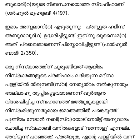
ബുഖാരി(റ)യുടെ നിബന്ധനയൊത്ത സ്വഹീഹാണ്
(ശര്‍ഹുല്‍ മുഹദ്ദബ്: 4/197).
ഇമാം അസ്ഖലാനി(റ) എഴുതുന്നു: പ്രസ്തുത ഹദീസ്
അബൂദാവൂദ്(റ) ഉദ്ധരിച്ചിട്ടുണ്ട്. ഇബ്‌നു ഖുസൈമ(റ)
അത് പ്രബലമാണെന്ന് പ്രസ്താവിച്ചിട്ടുണ്ട് (ഫത്ഹുല്‍
ബാരി: 2/350).
ഒരു നിസ്‌കാരത്തിന് ചുരുങ്ങിയത് ആയിരം
നിസ്‌കാരങ്ങളുടെ പ്രതിഫലം ലഭിക്കുന്ന മദീനാ
പള്ളിയില്‍ തിരുനബി(സ്വ) നേതൃത്വം നല്‍കുന്നതും
അല്ലാഹു തൃപ്തിപ്പെട്ടവരാണെന്ന് ഖുര്‍ആന്‍
വിശേഷിപ്പിച്ച സ്വഹാബത്ത് മഅ്മൂമുകളായി
നിസ്‌കരിക്കുന്നതുമായ ജമാഅത്തില്‍ പങ്കെടുത്ത്
പുണ്യം നേടാന്‍ നബി(സ്വ)യോട് നേരിട്ട് അനുവാദം
ചോദിച്ച സ്വഹാബീ വനിതകളോട് ‘വന്നോളൂ’ എന്നല്ല
അവിടുന്ന് പറഞ്ഞത്. പ്രത്യുത, എന്റെ പള്ളിയില്‍ വന്ന്