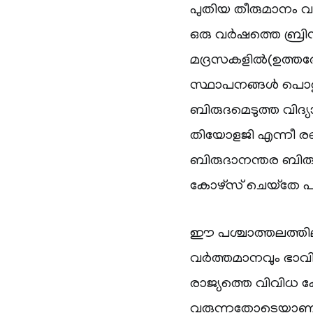
പുതിയ തീരുമാനം 
ഒരു വർഷത്തെ ബ്രി
മദ്രസകളിൽ(ഉത്തരേ
സ്ഥാപനങ്ങൾ പൊതുവേ
ബിരുദമെടുത്ത വിദ്
തിയോളജി എന്നീ രണ്ട
ബിരുദാനന്തര ബിരു
കോഴ്‌സ് ചെയ്‌തേ പറ്
ഈ പശ്ചാത്തലത്തില
വർത്തമാനവും ഭാവിയു
രാജ്യത്തെ വിവിധ 
വരുന്നതോടെയാണ്