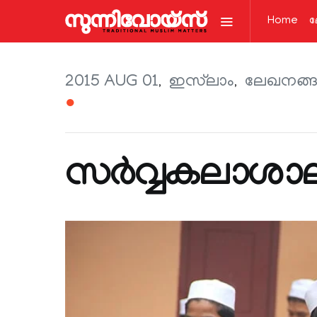
Home
ല
2015 AUG 01
ഇസ്‌ലാം
ലേഖനങ്ങള
●
സർവ്വകലാശാ