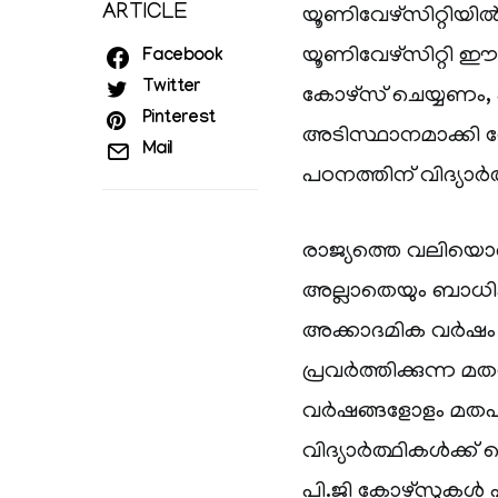
ARTICLE
യൂണിവേഴ്‌സിറ്റിയി
യൂണിവേഴ്‌സിറ്റി ഈ
Facebook
Twitter
കോഴ്‌സ് ചെയ്യണം,
Pinterest
അടിസ്ഥാനമാക്കി നേ
Mail
പഠനത്തിന് വിദ്യാർ
രാജ്യത്തെ വലിയൊരു 
അല്ലാതെയും ബാധി
അക്കാദമിക വർഷം 
പ്രവർത്തിക്കുന്ന 
വർഷങ്ങളോളം മതപഠന
വിദ്യാർത്ഥികൾക്
പി.ജി കോഴ്‌സുകൾ 