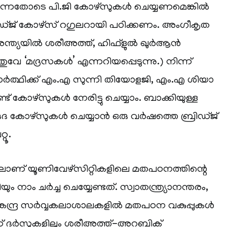
വന്നതോടെ പി.ജി കോഴ്‌സുകൾ ചെയ്യണമെങ്കിൽ
ഡ്ജ് കോഴ്‌സ് റഗുലറായി പഠിക്കണം. അംഗീകൃത
ന്ത്യയിൽ ശരീഅത്ത്, ഹിഫ്‌ളുൽ ഖുർആൻ
 ‘മദ്രസകൾ’ എന്നറിയപ്പെടുന്നു.) നിന്ന്
യാർത്ഥിക്ക് എം.എ സുന്നി തിയോളജി, എം.എ ശിയാ
് കോഴ്‌സുകൾ നേരിട്ടു ചെയ്യാം. ബാക്കിയുള്ള
ദ കോഴ്‌സുകൾ ചെയ്യാൻ ഒരു വർഷത്തെ ബ്രിഡ്ജ്
റൂ.
ാണ് യൂണിവേഴ്‌സിറ്റികളിലെ മതപഠനത്തിന്റെ
ം നാം ചർച്ച ചെയ്യേണ്ടത്. സ്വാതന്ത്ര്യാനന്തരം,
കേന്ദ്ര സർവ്വകലാശാലകളിൽ മതപഠന വകുപ്പുകൾ
 ദർസുകളിലും ശരീഅത്ത്-അറബിക്