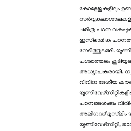
കോളേജുകളിലും ഉണ
സർവ്വകലാശാലകളിൽ 
ചരിത്ര പഠന വകുപ്പ
ഇസ്‌ലാമിക പഠനത്ത
നേടിത്തുടങ്ങി. യൂണ
പശ്ചാത്തലം കൂടിയു
അധ്യാപകരായി. ന്യൂ
വിവിധ ദേശീയ കൗൺ
യൂണിവേഴ്‌സിറ്റിക
പഠനങ്ങൾക്കും വിവി
അലിഗഢ് മുസ്‌ലിം യ
യൂണിവേഴ്‌സിറ്റി, 