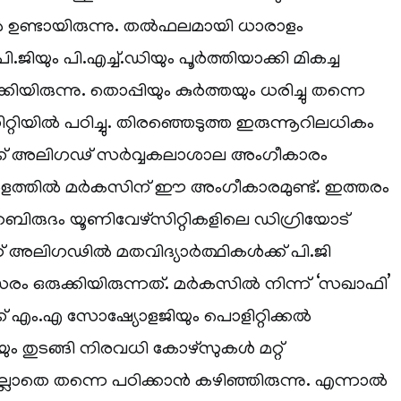
ിൽ ഉണ്ടായിരുന്നു. തൽഫലമായി ധാരാളം
.ജിയും പി.എച്ച്.ഡിയും പൂർത്തിയാക്കി മികച്ച
ിരുന്നു. തൊപ്പിയും കുർത്തയും ധരിച്ചു തന്നെ
റിയിൽ പഠിച്ചു. തിരഞ്ഞെടുത്ത ഇരുന്നൂറിലധികം
ക് അലിഗഢ് സർവ്വകലാശാല അംഗീകാരം
കേരളത്തിൽ മർകസിന് ഈ അംഗീകാരമുണ്ട്. ഇത്തരം
ബിരുദം യൂണിവേഴ്‌സിറ്റികളിലെ ഡിഗ്രിയോട്
ണ് അലിഗഢിൽ മതവിദ്യാർത്ഥികൾക്ക് പി.ജി
രം ഒരുക്കിയിരുന്നത്. മർകസിൽ നിന്ന് ‘സഖാഫി’
ക് എം.എ സോഷ്യോളജിയും പൊളിറ്റിക്കൽ
ും തുടങ്ങി നിരവധി കോഴ്‌സുകൾ മറ്റ്
്ലാതെ തന്നെ പഠിക്കാൻ കഴിഞ്ഞിരുന്നു. എന്നാൽ