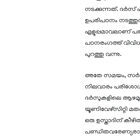
നടക്കുന്നത്. ദർസ് 
ഉപരിപഠനം നടത്തുന
എളുപ്പമാവലാണ് പ
പഠനരംഗത്ത് വിവി
പുറത്തു വന്നു.
അതേ സമയം, സർവ്
നിലവാരം പരിശോധിക
ദർസുകളിലെ ആഴമ
യൂണിവേഴ്‌സിറ്റി മ
ഒരു ഉസ്താദിന് കീ
പണ്ഡിതവരേണ്യരായ