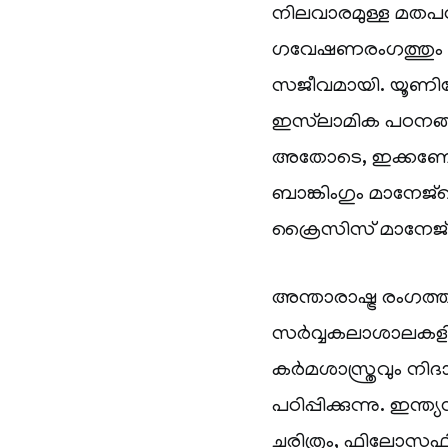
നിലവാരമുള്ള മതപ
ഗവേഷണരംഗത്തും 
സജീവമായി. യൂണിവേഴ
ഇസ്‌ലാമിക പഠനങ്ങ
അതോടെ, ഇക്കണോമിക്
ബാങ്കിംഗും മാനേജ്‌
ക്രൈസിസ് മാനേജ്‌
അന്താരാഷ്ട്ര രംഗത
സർവ്വകലാശാലകളിൽ 
കർമശാസ്ത്രവും നിദാ
പഠിപ്പിക്കുന്നു. ഇ
ചരിത്രം, ഫിലോസഫി 