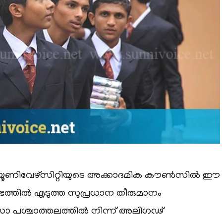
 യൂണിവേഴ്‌സിറ്റിയുടെ അക്കാദമിക കൗൺസിൽ ഈ
തിൽ എടുത്ത സുപ്രധാന തീരുമാനം
രസാ പശ്ചാത്തലത്തിൽ നിന്ന് അലിഗഢ്