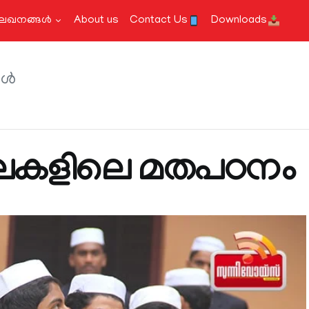
േഖനങ്ങള്‍
About us
Contact Us
Downloads
്‍
ലകളിലെ മതപഠനം