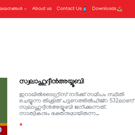
േഖനങ്ങള്‍
About us
Contact Us
Downloads
സ്വലാഹുദ്ദീന്‍അയ്യൂബി
ഇറാഖില്‍ടൈഗ്രീസ് നദിക്ക് സമീപം സ്ഥിതി
ചെയ്യുന്ന തിക്രിത് പട്ടണത്തില്‍ഹിജ്റ 532ലാണ്
സ്വലാഹുദ്ദീന്‍അയ്യൂബി ജനിക്കുന്നത്.
സാത്വികനും ഭക്തനുമായിരുന്ന…
●