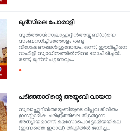
ഖുദ്സിലെ പോരാളി
സുല്‍ത്താന്‍സ്വലാഹുദ്ദീന്‍അയ്യൂബി(റ)യെ
സംബന്ധിച്ചിടത്തോളം രണ്ടു
വിശേഷണങ്ങള്‍ശ്രദ്ധേയം. ഒന്ന്, ഈജിപ്തിനെ
റാഫിളീ സ്വാധീനത്തില്‍നിന്നു മോചിപ്പിച്ചത്.
രണ്ട്, ഖുദ്സ് പട്ടണവും…
●
പടിഞ്ഞാറിന്റെ അയ്യൂബി വായന
സ്വലാഹുദ്ദീന്‍അയ്യൂബിയുടെ വിപ്ലവ ജീവിതം
ഇസ്്ലാമിക ചരിത്രത്തിലെ തിളങ്ങുന്ന
അധ്യായമാണ്. മെസോപൊട്ടോമിയയിലെ
(ഇന്നത്തെ ഇറാഖ്) തിക്രിതില്‍ ജനിച്ച…