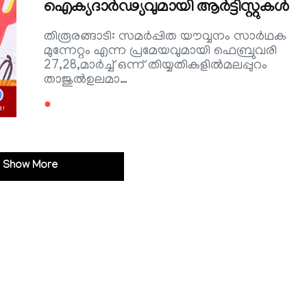
ഐക്യദാര്‍ഢ്യവുമായി ആര്‍ട്ടിസ്റ്റുകള്‍
തിരൂരങ്ങാടി: സമര്‍പ്പിത യൗവ്വനം സാര്‍ഥക
മുന്നേറ്റം എന്ന പ്രമേയവുമായി ഫെബ്രുവരി
27,28,മാര്‍ച്ച് ഒന്ന് തിയ്യതികളില്‍മലപ്പുറം
താജുല്‍ഉലമാ…
●
Show More