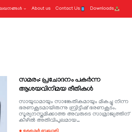
േഖനങ്ങള്‍
About us
Contact Us
Downloads
സമരം: പ്രചോദനം പകർന്ന
ആശയവിനിമയ രീതികൾ
സായുധമായും സാങ്കേതികമായും മികച്ചു നിന്ന
ഭരണകൂടമായിരുന്നു ബ്രിട്ടീഷ് ഭരണകൂടം.
സൂര്യനസ്തമിക്കാത്ത അവരുടെ സാമ്രാജ്യത്തിന്
കീഴിൽ അതിവിപുലമായ…
● ഉമൈർ ബുഖാരി