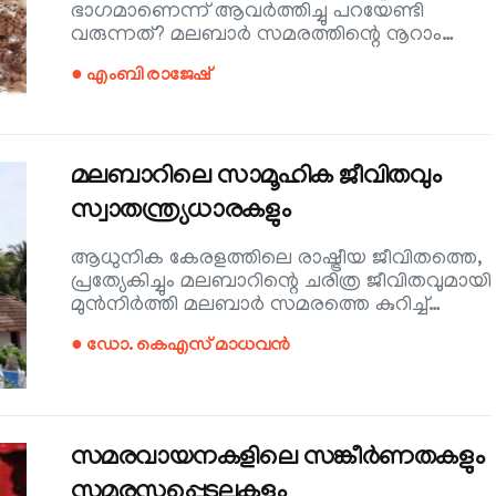
ഭാഗമാണെന്ന് ആവർത്തിച്ചു പറയേണ്ടി
വരുന്നത്? മലബാർ സമരത്തിന്റെ നൂറാം…
● എംബി രാജേഷ്
മലബാറിലെ സാമൂഹിക ജീവിതവും
സ്വാതന്ത്ര്യധാരകളും
ആധുനിക കേരളത്തിലെ രാഷ്ട്രീയ ജീവിതത്തെ,
പ്രത്യേകിച്ചും മലബാറിന്റെ ചരിത്ര ജീവിതവുമായി
മുൻനിർത്തി മലബാർ സമരത്തെ കുറിച്ച്…
● ഡോ. കെഎസ് മാധവൻ
സമരവായനകളിലെ സങ്കീർണതകളും
സമരസപ്പെടലുകളും