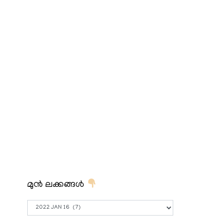
മുൻ ലക്കങ്ങൾ