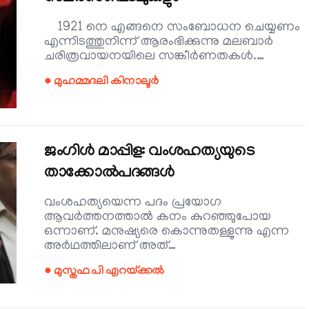
1921 നെ എങ്ങനെ സംബോധന ചെയ്യണം
എന്നിടത്തുനിന്ന് ആരംഭിക്കുന്നു മലബാർ
ചരിത്രവായനയിലെ സങ്കീർണതകൾ.…
● മുഹമ്മദലി കിനാലൂർ
ജംഗിൾ മാപ്പിള: വംശഹത്യയുടെ
താക്കോൽപദങ്ങൾ
വംശഹത്യയെന്ന പദം പ്രയോഗ
ആവർത്തനത്താൽ കനം കുറഞ്ഞുപോയ
ഒന്നാണ്. മനുഷ്യരെ കൊന്നുതള്ളുന്നു എന്ന
അർഥത്തിലാണ് അത്…
● മുസ്തഫ പി എറയ്ക്കൽ