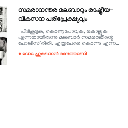
സമരാനന്തര മലബാറും രാഷ്ട്രീയ-
വികസന പരിപ്രേക്ഷ്യവും
പിടികൂടുക, കൊണ്ടുപോവുക, കൊല്ലുക
എന്നതായിരുന്നു മലബാർ സമരത്തിന്റെ
പോലീസ് രീതി. എത്രപേരെ കൊന്നു എന്ന…
● ഡോ. ഹുസൈൻ രണ്ടത്താണി