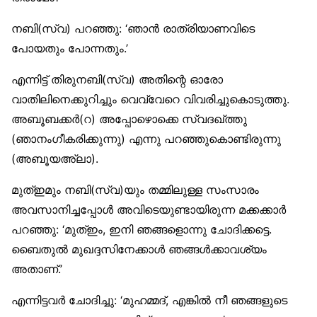
നബി(സ്വ) പറഞ്ഞു: ‘ഞാൻ രാത്രിയാണവിടെ
പോയതും പോന്നതും.’
എന്നിട്ട് തിരുനബി(സ്വ) അതിന്റെ ഓരോ
വാതിലിനെക്കുറിച്ചും വെവ്വേറെ വിവരിച്ചുകൊടുത്തു.
അബൂബക്കർ(റ) അപ്പോഴൊക്കെ സ്വദഖ്ത്തു
(ഞാനംഗീകരിക്കുന്നു) എന്നു പറഞ്ഞുകൊണ്ടിരുന്നു
(അബൂയഅ്‌ലാ).
മുത്ഇമും നബി(സ്വ)യും തമ്മിലുള്ള സംസാരം
അവസാനിച്ചപ്പോൾ അവിടെയുണ്ടായിരുന്ന മക്കക്കാർ
പറഞ്ഞു: ‘മുത്ഇം, ഇനി ഞങ്ങളൊന്നു ചോദിക്കട്ടെ.
ബൈതുൽ മുഖദ്ദസിനേക്കാൾ ഞങ്ങൾക്കാവശ്യം
അതാണ്.’
എന്നിട്ടവർ ചോദിച്ചു: ‘മുഹമ്മദ്, എങ്കിൽ നീ ഞങ്ങളുടെ