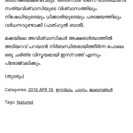
സത്യവിശ്വാസിയുടെ വിശ്വാസത്തിലും
നിഷേധിയുടെയും ധിക്കാരിയുടെയും പരാജയത്തിലും
വർധനവുണ്ടാക്കി (ഫത്ഹുൽ ബാരി).
മക്കയിലെ അവിശ്വാസികൾ അക്ഷരാർത്ഥത്തിൽ
അടിയറവ് പറയാൻ നിർബന്ധിതരായിത്തീർന്ന പോലെ
ഒരു ചരിത്ര വിസ്മയമായി ഇസ്‌റാഅ് എന്നും
പ്രോജ്വലിക്കും.
(തുടരും)
Categories:
2016 APR 16
,
ഇസ്‌ലാം
,
പഠനം
,
ലേഖനങ്ങള്‍
Tags:
featured