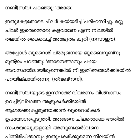
നബി(സ്വ) പറഞ്ഞു: ‘അതേ.’
ഇതുകേട്ടതോടെ ചിലർ കയ്യടിച്ച് പരിഹസിച്ചു. മറ്റു
ചിലർ ഇതെന്തൊരു കളവാണേ എന്ന നിലയിൽ
തലയിൽ കൈവെച്ച് അത്ഭുതം കൂറി (നസാഈ).
അപ്പോൾ ഖുറൈശി പ്രമുഖനായ ജുബൈറുബ്‌നു
മുത്ഇം പറഞ്ഞു: ‘ഞാനെങ്ങാനും പഴയ
അവസ്ഥയിലായിരുന്നെങ്കിൽ നീ ഇത് ഞങ്ങൾക്കിടയിൽ
പറയില്ലായിരുന്നു’ (ത്വബ്‌റാനി).
നബി(സ്വ)യുടെ ഇസ്‌റാഅ് വിവരണം വിശ്വാസം
ഉറച്ചിട്ടില്ലാത്ത ആളുകൾക്കിടയിൽ
ആശയക്കുഴപ്പമുണ്ടാക്കാൻ ഖുറൈശികൾ
ഉപയോഗപ്പെടുത്തി. അങ്ങനെ ചിലരൊക്കെ അതിൽ
സംശയാലുക്കളായി. അബൂബക്കർ(റ)നെ
പിന്തിരിപ്പിക്കാനും ഇതുപകരിക്കുമെന്ന നിലയിൽ