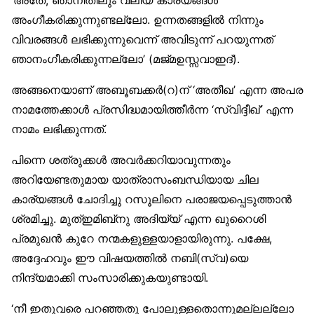
അംഗീകരിക്കുന്നുണ്ടല്ലോ. ഉന്നതങ്ങളിൽ നിന്നും
വിവരങ്ങൾ ലഭിക്കുന്നുവെന്ന് അവിടുന്ന് പറയുന്നത്
ഞാനംഗീകരിക്കുന്നല്ലോ’ (മജ്മഉസ്സവാഇദ്).
അങ്ങനെയാണ് അബൂബക്കർ(റ)ന് ‘അതീഖ’ എന്ന അപര
നാമത്തേക്കാൾ പ്രസിദ്ധമായിത്തീർന്ന ‘സ്വിദ്ദീഖ്’ എന്ന
നാമം ലഭിക്കുന്നത്.
പിന്നെ ശത്രുക്കൾ അവർക്കറിയാവുന്നതും
അറിയേണ്ടതുമായ യാത്രാസംബന്ധിയായ ചില
കാര്യങ്ങൾ ചോദിച്ചു റസൂലിനെ പരാജയപ്പെടുത്താൻ
ശ്രമിച്ചു. മുത്ഇമിബ്‌നു അദിയ്യ് എന്ന ഖുറൈശി
പ്രമുഖൻ കുറേ നന്മകളുള്ളയാളായിരുന്നു. പക്ഷേ,
അദ്ദേഹവും ഈ വിഷയത്തിൽ നബി(സ്വ)യെ
നിന്ദ്യമാക്കി സംസാരിക്കുകയുണ്ടായി.
‘നീ ഇതുവരെ പറഞ്ഞതു പോലുള്ളതൊന്നുമല്ലല്ലോ