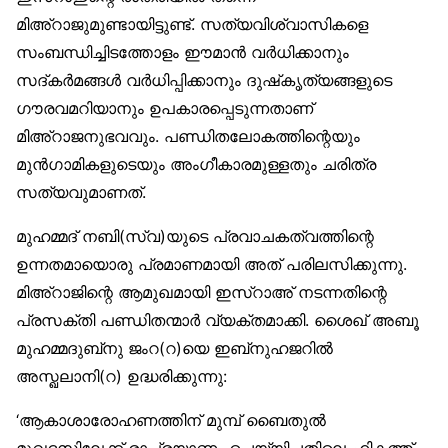
മിഅ്‌റാജുമുണ്ടായിട്ടുണ്ട്. സത്യവിശ്വാസികളെ
സംബന്ധിച്ചിടത്തോളം ഈമാൻ വർധിക്കാനും
സദ്കർമങ്ങൾ വർധിപ്പിക്കാനും ദുഷ്‌കൃത്യങ്ങളുടെ
ഗൗരവമറിയാനും ഉപകാരപ്പെടുന്നതാണ്
മിഅ്‌റാജനുഭവവും. പണ്ഡിതലോകത്തിന്റെയും
മുൻഗാമികളുടെയും അംഗീകാരമുള്ളതും ചരിത്ര
സത്യവുമാണത്.
മുഹമ്മദ് നബി(സ്വ)യുടെ പ്രവാചകത്വത്തിന്റെ
ഉന്നതമായൊരു പ്രമാണമായി അത് പരിലസിക്കുന്നു.
മിഅ്‌റാജിന്റെ ആമുഖമായി ഇസ്‌റാഅ് നടന്നതിന്റെ
പ്രസക്തി പണ്ഡിതന്മാർ വ്യക്തമാക്കി. ശൈഖ് അബൂ
മുഹമ്മദുബ്‌നു ജംറ(റ)യെ ഇബ്‌നുഹജറിൽ
അസ്ഖലാനി(റ) ഉദ്ധരിക്കുന്നു:
‘ആകാശാരോഹണത്തിന് മുമ്പ് ബൈതുൽ
മുഖദ്ദസിലേക്ക് രാപ്രയാണം ചെയ്യിച്ചതിലെ ഹിക്മത്ത്,