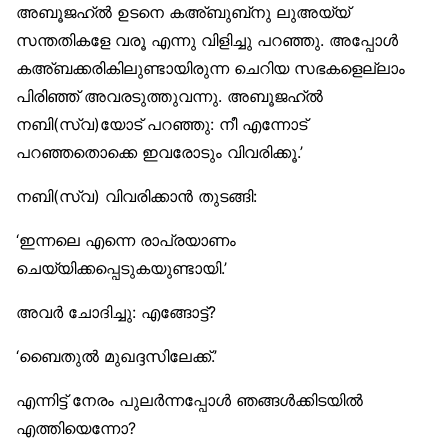
അബൂജഹ്ൽ ഉടനെ കഅ്ബുബ്‌നു ലുഅയ്യ്
സന്തതികളേ വരൂ എന്നു വിളിച്ചു പറഞ്ഞു. അപ്പോൾ
കഅ്ബക്കരികിലുണ്ടായിരുന്ന ചെറിയ സഭകളെല്ലാം
പിരിഞ്ഞ് അവരടുത്തുവന്നു. അബൂജഹ്ൽ
നബി(സ്വ)യോട് പറഞ്ഞു: നീ എന്നോട്
പറഞ്ഞതൊക്കെ ഇവരോടും വിവരിക്കൂ.’
നബി(സ്വ) വിവരിക്കാൻ തുടങ്ങി:
‘ഇന്നലെ എന്നെ രാപ്രയാണം
ചെയ്യിക്കപ്പെടുകയുണ്ടായി.’
അവർ ചോദിച്ചു: എങ്ങോട്ട്?
‘ബൈതുൽ മുഖദ്ദസിലേക്ക്.’
എന്നിട്ട് നേരം പുലർന്നപ്പോൾ ഞങ്ങൾക്കിടയിൽ
എത്തിയെന്നോ?