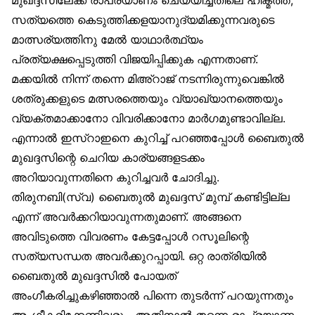
സത്യത്തെ കെടുത്തിക്കളയാനുദ്യമിക്കുന്നവരുടെ
മാത്സര്യത്തിനു മേൽ യാഥാർത്ഥ്യം
പ്രത്യക്ഷപ്പെടുത്തി വിജയിപ്പിക്കുക എന്നതാണ്.
മക്കയിൽ നിന്ന് തന്നെ മിഅ്‌റാജ് നടന്നിരുന്നുവെങ്കിൽ
ശത്രുക്കളുടെ മത്സരത്തെയും വ്യാഖ്യാനത്തെയും
വ്യക്തമാക്കാനോ വിവരിക്കാനോ മാർഗമുണ്ടാവില്ല.
എന്നാൽ ഇസ്‌റാഇനെ കുറിച്ച് പറഞ്ഞപ്പോൾ ബൈതുൽ
മുഖദ്ദസിന്റെ ചെറിയ കാര്യങ്ങളടക്കം
അറിയാവുന്നതിനെ കുറിച്ചവർ ചോദിച്ചു.
തിരുനബി(സ്വ) ബൈതുൽ മുഖദ്ദസ് മുമ്പ് കണ്ടിട്ടില്ല
എന്ന് അവർക്കറിയാവുന്നതുമാണ്. അങ്ങനെ
അവിടുത്തെ വിവരണം കേട്ടപ്പോൾ റസൂലിന്റെ
സത്യസന്ധത അവർക്കുറപ്പായി. ഒറ്റ രാത്രിയിൽ
ബൈതുൽ മുഖദ്ദസിൽ പോയത്
അംഗീകരിച്ചുകഴിഞ്ഞാൽ പിന്നെ തുടർന്ന് പറയുന്നതും
അംഗീകരിക്കേണ്ടിവരും. അതിനാൽ തന്നെ രാപ്രയാണം