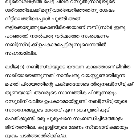
ഖുറൈശികളിൽ പെട്ട ചിലർ റസൂൽ(സ്വ)യുടെ
ശരീരത്തിലേക്ക് മണ്ണ് വാരിയെറിഞ്ഞതിനു ശേഷം
വീട്ടിലെത്തിയപ്പോൾ പുത്രി അത്
തട്ടിക്കൊടുത്തുകൊണ്ടിരിക്കെയാണ് നബി(സ്വ) ഇതു
പറഞ്ഞത്. നാൽപതു വർഷത്തെ സംരക്ഷണം
നബി(സ്വ)ക്ക് ഉപകാരപ്പെട്ടിരുന്നുവെന്നതിൽ
സംശയമില്ല.
ഖദീജ(റ) നബി(സ്വ)യുടെ യൗവന കാലത്താണ് ജീവിത
സഖിയായെത്തുന്നത്. നാൽപതു വയസ്സുണ്ടായിരുന്ന
മഹതി പ്രായത്തിന്റെ പക്വതയോടെ തിരുനബി(സ്വ)ക്ക്
തുണയായി. അവരുടെ സാമ്പത്തിക പിന്തുണയും
റസൂലിന് വലിയ ഉപകാരമായിട്ടുണ്ട്. നബി(സ്വ)യുടെ
സന്താനങ്ങളുടെ മാതാവ് എന്ന ബഹുമതി കൂടി
മഹതിക്കുണ്ട്. ഒരു പുരുഷനെ സംബന്ധിച്ചിടത്തോളം
ജീവിതത്തിലെ കൂട്ടാളിയുടെ മരണം സ്വാഭാവികമായും
ദുഃഖം പടർത്താതിരിക്കില്ല.