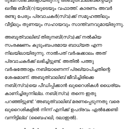
ഖദീജ ബീവി(റ)യുടെയും വഫാത്ത്. കാരണം അവർ
രണ്ടു പേരും പ്രവാചകർ(സ്വ)ക്ക് സമൂഹത്തിലും
വീട്ടിലും തുണയും സഹായവും സാന്ത്വനവുമായിരുന്നു.
അബൂത്വാലിബ് തിരുനബി(സ്വ)ക്ക് നൽകിയ
സംരക്ഷണം കുടുംബപരമായ ബാധ്യത എന്ന
നിലയിലായിരുന്നു. നാൽപത് വർഷക്കാലം അത്
പ്രവാചകർക്ക് ലഭിച്ചിട്ടുണ്ട്. അതിൽ പത്തു
വർഷത്തോളം നബിയാണെന്ന് പ്രഖ്യാപിച്ചതിന്റെ
ശേഷമാണ്. അബൂത്വാലിബ് ജീവിച്ചിരിക്കെ
നബി(സ്വ)യെ പീഡിപ്പിക്കാൻ ഖുറൈശികൾ ധൈര്യം
കാണിച്ചിരുന്നില്ല. നബി(സ്വ) തന്നെ ഇതു
പറഞ്ഞിട്ടുണ്ട്: ‘അബൂത്വാലിബ് മരണപ്പെടുന്നതു വരെ
ഖുറൈശികളിൽ നിന്ന് എനിക്ക് ഉപദ്രവം ഏൽക്കേണ്ടി
വന്നിട്ടില്ല’ (ബൈഹഖി, ദലാഇൽ).