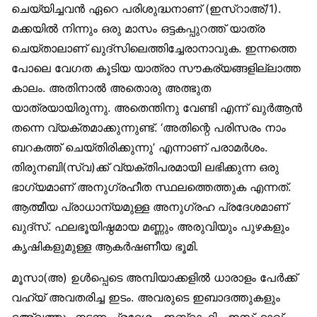
ചെയ്യിച്ചവൻ ഏറെ പരിശുദ്ധനാണ് (ഇസ്‌റാഅ്/1).
മക്കയിൽ നിന്നും ഒരു മാസം ഒട്ടകപ്പുറത്ത് യാത്ര
ചെയ്താലാണ് ഖുദ്‌സിലെത്തിച്ചേരാനാവുക. ഇന്നത്തെ
പോലെ വേഗത കൂടിയ യാത്രാ സൗകര്യങ്ങളില്ലാത്ത
കാലം. അതിനാൽ അതൊരു അത്ഭുത
യാത്രയായിരുന്നു. അതെന്തിനു വേണ്ടി എന്ന് ഖുർആൻ
തന്നെ വ്യക്തമാക്കുന്നുണ്ട്. ‘അതിന്റെ പരിസരം നാം
ബറകത്ത് ചെയ്തിരിക്കുന്നു’ എന്നാണ് പരാമർശം.
തിരുനബി(സ്വ)ക്ക് വ്യക്തിപരമായി ലഭിക്കുന്ന ഒരു
ഭാഗ്യമാണ് അനുഗ്രഹീത സ്ഥലത്തെത്തുക എന്നത്.
ആത്മീയ പ്രാധാന്യമുള്ള അനുഗ്രഹ പ്രദേശമാണ്
ഖുദ്‌സ്. ഫലഭൂയിഷ്ഠമായ മണ്ണും അരുവിയും പുഴകളും
കൃഷികളുമുള്ള ആകർഷണീയ ഭൂമി.
മൂസാ(അ) ഉൾപ്പെടെ അമ്പിയാക്കളിൽ ധാരാളം പേർക്ക്
വഹ്‌യ് അവതരിച്ച ഇടം. അവരുടെ ഇബാദത്തുകളും
ദഅ്‌വത്തും നടന്ന പ്രദേശം. ഇബ്‌റാഹിം, ഇസ്ഹാഖ്,