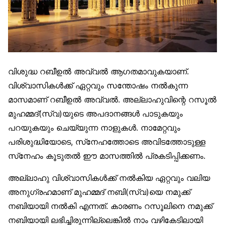
വിശുദ്ധ റബീഉൽ അവ്വൽ ആഗതമാവുകയാണ്.
വിശ്വാസികൾക്ക് ഏറ്റവും സന്തോഷം നൽകുന്ന
മാസമാണ് റബീഉൽ അവ്വൽ. അല്ലാഹുവിന്റെ റസൂൽ
മുഹമ്മദ്(സ്വ)യുടെ അപദാനങ്ങൾ പാടുകയും
പറയുകയും ചെയ്യുന്ന നാളുകൾ. നാമേറ്റവും
പരിശുദ്ധിയോടെ, സ്‌നേഹത്തോടെ അവിടത്തോടുള്ള
സ്‌നേഹം കൂടുതൽ ഈ മാസത്തിൽ പ്രകടിപ്പിക്കണം.
അല്ലാഹു വിശ്വാസികൾക്ക് നൽകിയ ഏറ്റവും വലിയ
അനുഗ്രഹമാണ് മുഹമ്മദ് നബി(സ്വ)യെ നമുക്ക്
നബിയായി നൽകി എന്നത്. കാരണം റസൂലിനെ നമുക്ക്
നബിയായി ലഭിച്ചിരുന്നില്ലെങ്കിൽ നാം വഴികേടിലായി