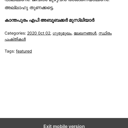
അല്ലാഹു തുണക്കട്ടെ.
കാന്തപുരം എപി അബൂബക്കർ മുസ്‌ലിയാർ
Categories:
2020 0ct 02
,
ഗുരുമുഖം
,
ലേഖനങ്ങള്‍
,
സ്ഥിരം
പംക്തികള്‍
Tags:
featured
സുന്നിവോയ്‌സ്
All Rights Reserved © 2021 Sunnivoice. | Developed
with ❤️ by
Salbiz Infotech
Exit mobile version