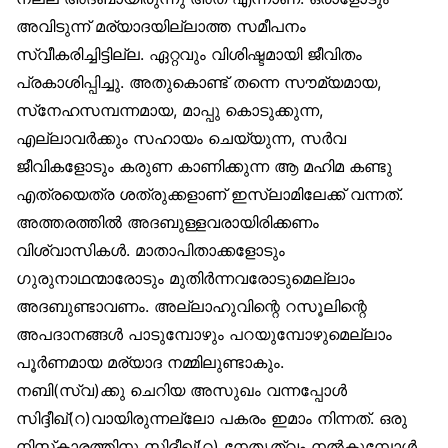
അവിടുന്ന് മര്യാദയില്ലാത്ത സമീപനം
സ്വീകരിച്ചിട്ടില്ല. ഏറ്റവും വിശിഷ്ടമായി ജീവിതം
പ്രകാശിപ്പിച്ചു. അതുകൊണ്ട് തന്നെ സൗമ്യമായ,
സ്‌നേഹസമ്പന്നമായ, മാപ്പു കൊടുക്കുന്ന,
എല്ലാവർക്കും സഹായം ചെയ്യുന്ന, സർവ
ജീവികളോടും കരുണ കാണിക്കുന്ന ആ മഹിമ കണ്ടു
എത്രയെത്ര ശത്രുക്കളാണ് ഇസ്‌ലാമിലേക്ക് വന്നത്.
അത്തരത്തിൽ അദബുള്ളവരായിരിക്കണം
വിശ്വാസികൾ. മാതാപിതാക്കളോടും
ഗുരുനാഥന്മാരോടും മുതിർന്നവരോടുമെല്ലാം
അദബുണ്ടാവണം. അല്ലാഹുവിന്റെ റസൂലിന്റെ
അപദാനങ്ങൾ പാടുമ്പോഴും പറയുമ്പോഴുമെല്ലാം
പൂർണമായ മര്യാദ നമ്മിലുണ്ടാകും.
നബി(സ്വ)ക്കു ചെറിയ അസുഖം വന്നപ്പോൾ
സിദ്ദീഖ്(റ)വായിരുന്നല്ലോ പകരം ഇമാം നിന്നത്. ഒരു
നിസ്‌കാരത്തിനു സിദ്ദീഖ്(റ) നേതൃത്വം നൽകുമ്പോൾ