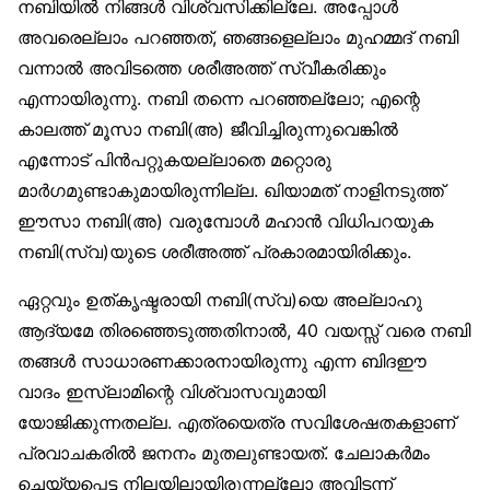
നബിയിൽ നിങ്ങൾ വിശ്വസിക്കില്ലേ. അപ്പോൾ
അവരെല്ലാം പറഞ്ഞത്, ഞങ്ങളെല്ലാം മുഹമ്മദ് നബി
വന്നാൽ അവിടത്തെ ശരീഅത്ത് സ്വീകരിക്കും
എന്നായിരുന്നു. നബി തന്നെ പറഞ്ഞല്ലോ; എന്റെ
കാലത്ത് മൂസാ നബി(അ) ജീവിച്ചിരുന്നുവെങ്കിൽ
എന്നോട് പിൻപറ്റുകയല്ലാതെ മറ്റൊരു
മാർഗമുണ്ടാകുമായിരുന്നില്ല. ഖിയാമത് നാളിനടുത്ത്
ഈസാ നബി(അ) വരുമ്പോൾ മഹാൻ വിധിപറയുക
നബി(സ്വ)യുടെ ശരീഅത്ത് പ്രകാരമായിരിക്കും.
ഏറ്റവും ഉത്കൃഷ്ടരായി നബി(സ്വ)യെ അല്ലാഹു
ആദ്യമേ തിരഞ്ഞെടുത്തതിനാൽ, 40 വയസ്സ് വരെ നബി
തങ്ങൾ സാധാരണക്കാരനായിരുന്നു എന്ന ബിദഈ
വാദം ഇസ്‌ലാമിന്റെ വിശ്വാസവുമായി
യോജിക്കുന്നതല്ല. എത്രയെത്ര സവിശേഷതകളാണ്
പ്രവാചകരിൽ ജനനം മുതലുണ്ടായത്. ചേലാകർമം
ചെയ്യപ്പെട്ട നിലയിലായിരുന്നല്ലോ അവിടന്ന്