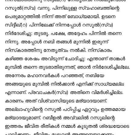
റസൂൽ(സ്വ) വന്നു. പിന്നിലുള്ള സ്വഹാബത്തിന്റെ
പെരുമാറ്റത്തിൽ നിന്ന് അത് ബോധ്യമായി. ഉടനെ
സിദ്ദീഖ്(റ) പിന്നിലേക്ക് നിന്നപ്പോൾ റസൂൽ(സ്വ)
നിർദേശിച്ചു: തുടരൂ. പക്ഷേ, അദ്ദേഹം പിന്നിൽ തന്നെ
നിന്നു. അപ്പോൾ നബി തങ്ങൾ മുന്നിൽ ഇരുന്ന്
നിസ്‌കാരത്തിനു നേതൃത്വം നൽകി. നിസ്‌കാരം
കഴിഞ്ഞ ശേഷം അവിടുന്ന് ചോദിച്ചു: എന്താണ് താങ്കൾ
മുമ്പിൽ തന്നെ തുടരാതിരുന്നത്, ഞാൻ നിർദേശിച്ചില്ലേ.
അന്നേരം മഹാനവർകൾ പറഞ്ഞത്, നബിയേ
അങ്ങയുടെ മുമ്പിൽ നിൽക്കാൻ എനിക്ക് സാധ്യമല്ല
എന്നാണ്. പ്രവാചകർ(സ്വ) അതിനെ വിമർശിച്ചില്ല.
കാരണം അത് വിശ്വാസിയുടെ മര്യാദയാണ്.
അല്ലാഹുവിന്റെ റസൂൽ പഠിപ്പിച്ച ഏറ്റവും ഉത്തമമായ
മര്യാദയുമാണ്. റബീഉൽ അവ്വലിൽ റസൂലിന്റെ
ഇത്തരം ജീവിത രീതികൾ നമ്മൾ കൂടുതൽ ശ്രദ്ധയോടെ
പാലിക്കണം. ജീവിതം മുഴുവൻ അങ്ങനെയാക്കണം.