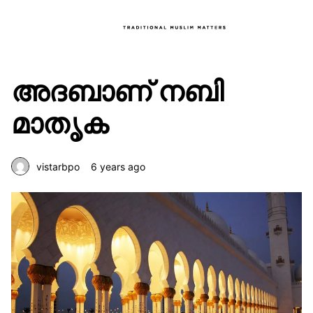
അദബാണ് നബി
മാതൃക
vistarbpo
6 years ago